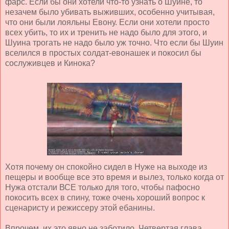
фарс. Если бы они хотели что-то узнать о Шуине, то
незачем было убивать выживших, особенно учитывая,
что они были лояльны Евону. Если они хотели просто
всех убить, то их и тренить не надо было для этого, и
Шуина трогать не надо было уж точно. Что если бы Шуин
вселился в простых солдат-евонашек и покосил бы
сослуживцев и Кинока?
Хотя почему он спокойно сидел в Нуже на выходе из
пещеры и вообще все это время и вылез, только когда от
Нужа отстали ВСЕ только для того, чтобы пафосно
покосить всех в спину, тоже очень хороший вопрос к
сценаристу и режиссеру этой ебанины.
Впрочем, их это явно не заботило. Четвертая глава