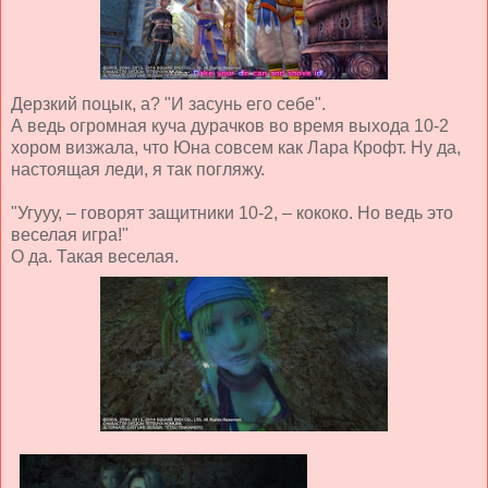
Дерзкий поцык, а? "И засунь его себе".
А ведь огромная куча дурачков во время выхода 10-2
хором визжала, что Юна совсем как Лара Крофт. Ну да,
настоящая леди, я так погляжу.
"Угууу, – говорят защитники 10-2, – кококо. Но ведь это
веселая игра!"
О да. Такая веселая.