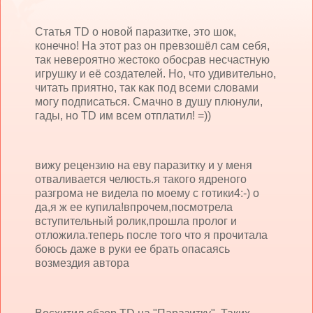
Статья TD о новой паразитке, это шок,
конечно! На этот раз он превзошёл сам себя,
так невероятно жестоко обосрав несчастную
игрушку и её создателей. Но, что удивительно,
читать приятно, так как под всеми словами
могу подписаться. Смачно в душу плюнули,
гады, но TD им всем отплатил! =))
вижу рецензию на еву паразитку и у меня
отваливается челюсть.я такого ядреного
разгрома не видела по моему с готики4:-) о
да,я ж ее купила!впрочем,посмотрела
вступительный ролик,прошла пролог и
отложила.теперь после того что я прочитала
боюсь даже в руки ее брать опасаясь
возмездия автора