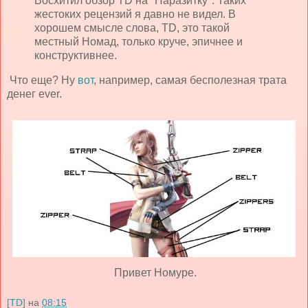
Восхитил обзор TD на "Паразитку". Таких
жестоких рецензий я давно не видел. В
хорошем смысле слова, TD, это такой
местный Номад, только круче, эпичнее и
конструктивнее.
Что еще? Ну
вот
, например, самая бесполезная трата
денег ever.
Привет Номуре.
[TD]
на
08:15