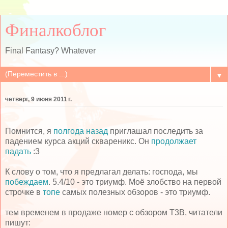
Финалкоблог
Final Fantasy? Whatever
▼
четверг, 9 июня 2011 г.
Помнится, я
полгода назад
приглашал последить за
падением курса акций сквареникс. Он
продолжает
падать
:3
К слову о том, что я предлагал делать: господа, мы
побеждаем
. 5.4/10 - это триумф. Моё злобство на первой
строчке в
топе
самых полезных обзоров - это триумф.
тем временем в продаже номер с обзором T3B, читатели
пишут: