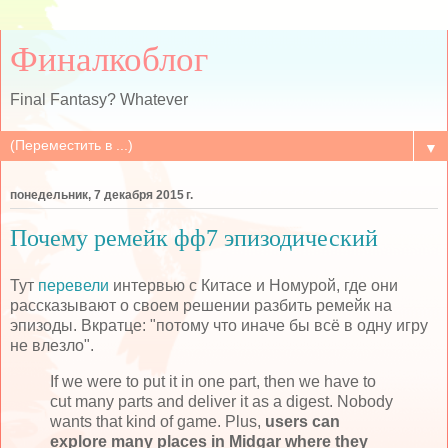
Финалкоблог
Final Fantasy? Whatever
▼
понедельник, 7 декабря 2015 г.
Почему ремейк фф7 эпизодический
Тут
перевели
интервью с Китасе и Номурой, где они
рассказывают о своем решении разбить ремейк на
эпизоды. Вкратце: "потому что иначе бы всё в одну игру
не влезло".
If we were to put it in one part, then we have to
cut many parts and deliver it as a digest. Nobody
wants that kind of game. Plus,
users can
explore many places in Midgar where they