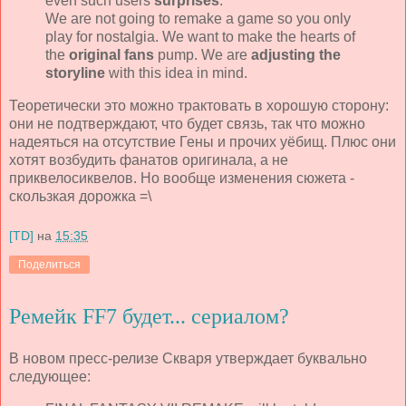
even such users
surprises
.
We are not going to remake a game so you only
play for nostalgia. We want to make the hearts of
the
original fans
pump. We are
adjusting the
storyline
with this idea in mind.
Теоретически это можно трактовать в хорошую сторону:
они не подтверждают, что будет связь, так что можно
надеяться на отсутствие Гены и прочих уёбищ. Плюс они
хотят возбудить фанатов оригинала, а не
приквелосиквелов. Но вообще изменения сюжета -
скользкая дорожка =\
[TD]
на
15:35
Поделиться
Ремейк FF7 будет... сериалом?
В новом пресс-релизе Скваря утверждает буквально
следующее: