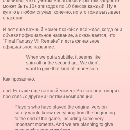
очевидно, что с учетом масштабов игры там запросто
может быть 10+ эпизодов по 10 баксов каждый. Ну я
куплю в любом случае, конечно, но это тоже вызывает
опасения.
И вот еще важный момент какой: я всё ждал, когда они
объявят официальное название, а оказывается, что
"Final Fantasy VII Remake" и есть финальное
официальное название.
When we put a subtitle, it seems like
spin-off or the second arc. We didn’t
want to give that kind of impression.
Как прозаично.
upd: Есть же еще важный момент.Вот что они говорят
про связь с другими частями компиляции:
Players who have played the original version
surely would know everything from the beginning
to the end of the game, including some very
important moments. And we are planning to give