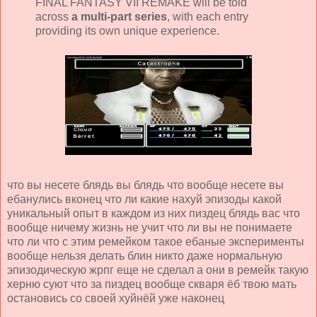
FINAL FANTASY VII REMAKE will be told
across
a multi-part series
, with each entry
providing its own unique experience.
что вы несете блядь вы блядь что вообще несете вы
ебанулись вконец что ли какие нахуй эпизоды какой
уникальный опыт в каждом из них пиздец блядь вас что
вообще ничему жизнь не учит что ли вы не понимаете
что ли что с этим ремейком такое ебаные эксперименты
вообще нельзя делать блин никто даже нормальную
эпизодическую жрпг еще не сделал а они в ремейк такую
херню суют что за пиздец вообще скваря ёб твою мать
остановись со своей хуйнёй уже наконец