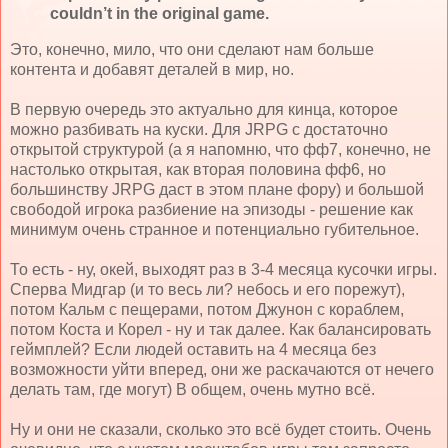
couldn’t in the original game.
Это, конечно, мило, что они сделают нам больше
контента и добавят деталей в мир, но.
В первую очередь это актуально для кинца, которое
можно разбивать на куски. Для JRPG с достаточно
открытой структурой (а я напомню, что фф7, конечно, не
настолько открытая, как вторая половина фф6, но
большинству JRPG даст в этом плане фору) и большой
свободой игрока разбиение на эпизоды - решение как
минимум очень странное и потенциально губительное.
То есть - ну, окей, выходят раз в 3-4 месяца кусочки игры.
Сперва Мидгар (и то весь ли? небось и его порежут),
потом Кальм с пещерами, потом Джунон с кораблем,
потом Коста и Корел - ну и так далее. Как балансировать
геймплей? Если людей оставить на 4 месяца без
возможности уйти вперед, они же раскачаются от нечего
делать там, где могут) В общем, очень мутно всё.
Ну и они не сказали, сколько это всё будет стоить. Очень