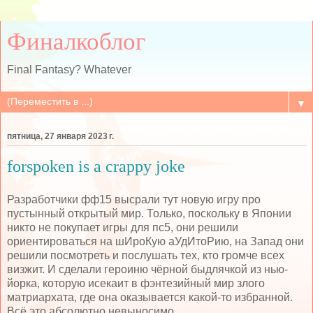
Финалкоблог
Final Fantasy? Whatever
▼
пятница, 27 января 2023 г.
forspoken is a crappy joke
Разработчики фф15 высрали тут новую игру про
пустынный открытый мир. Только, поскольку в Японии
никто не покупает игры для пс5, они решили
ориентироваться на шИроКую аУдИтоРию, на Запад они
решили посмотреть и послушать тех, кто громче всех
визжит. И сделали героиню чёрной быдлячкой из нью-
йорка, которую исекаит в фэнтезийный мир злого
матриархата, где она оказывается какой-то избранной.
Всё это абсолютно невыносимо.