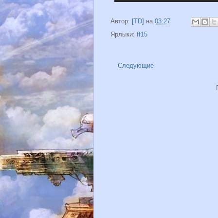
Автор:
[TD]
на
03:27
Ярлыки:
ff15
Следующие