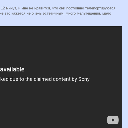
е 12 минут, и мне не нравится, что они постоянно телепортируются.
Мне это кажется не очень эстетичным, много мельтешения, мало