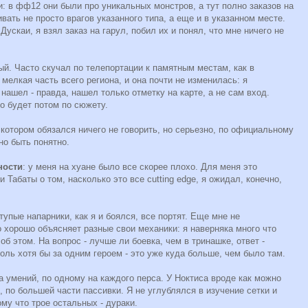
: в фф12 они были про уникальных монстров, а тут полно заказов на
ать не просто врагов указанного типа, а еще и в указанном месте.
Дускаи, я взял заказ на гарул, побил их и понял, что мне ничего не
ый. Часто скучал по телепортации к памятным местам, как в
 мелкая часть всего региона, и она почти не изменилась: я
нашел - правда, нашел только отметку на карте, а не сам вход.
о будет потом по сюжету.
 котором обязался ничего не говорить, но серьезно, по официальному
но быть понятно.
ности
: у меня на хуане было все скорее плохо. Для меня это
 Табаты о том, насколько это все cutting edge, я ожидал, конечно,
тупые напарники, как я и боялся, все портят. Еще мне не
о хорошо объясняет разные свои механики: я наверняка много что
об этом. На вопрос - лучше ли боевка, чем в тринашке, ответ -
оль хотя бы за одним героем - это уже куда больше, чем было там.
а умений, по одному на каждого перса. У Ноктиса вроде как можно
, по большей части пассивки. Я не углублялся в изучение сетки и
му что трое остальных - дураки.