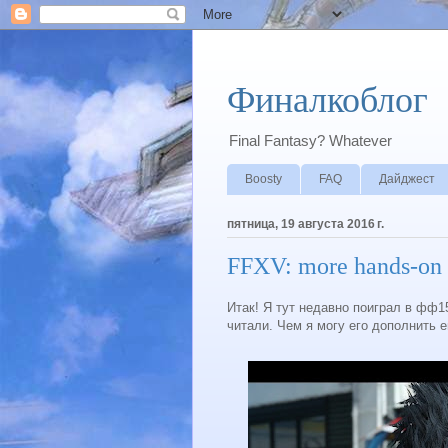
Финалкоблог
Final Fantasy? Whatever
Boosty
FAQ
Дайджест
пятница, 19 августа 2016 г.
FFXV: more hands-on 
Итак! Я тут недавно поиграл в фф1
читали. Чем я могу его дополнить е