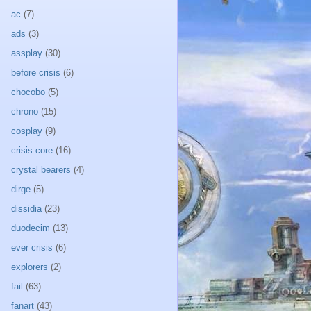
ac
(7)
ads
(3)
assplay
(30)
before crisis
(6)
chocobo
(5)
chrono
(15)
cosplay
(9)
crisis core
(16)
crystal bearers
(4)
dirge
(5)
dissidia
(23)
duodecim
(13)
ever crisis
(6)
explorers
(2)
fail
(63)
fanart
(43)