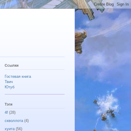
Ссылки
Гостевая книга
Твич
Ютуб
Тэги
4f
(28)
скволлота
(4)
хуита
(56)