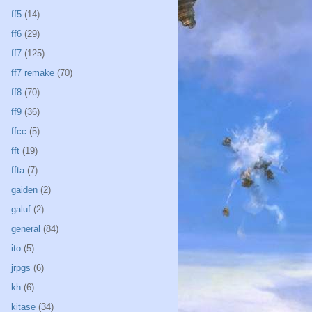
ff5
(14)
ff6
(29)
ff7
(125)
ff7 remake
(70)
ff8
(70)
ff9
(36)
ffcc
(5)
fft
(19)
ffta
(7)
gaiden
(2)
galuf
(2)
general
(84)
ito
(5)
jrpgs
(6)
kh
(6)
kitase
(34)