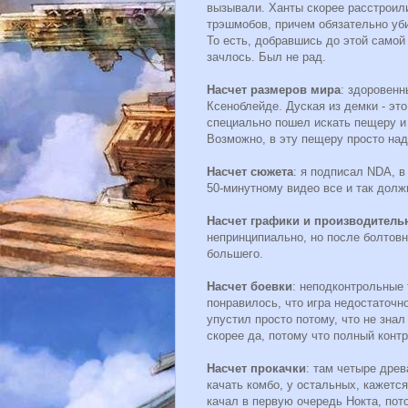
вызывали. Ханты скорее расстроили
трэшмобов, причем обязательно убив
То есть, добравшись до этой самой 
зачлось. Был не рад.
Насчет размеров мира
: здоровенн
Ксеноблейде. Дуская из демки - это
специально пошел искать пещеру и 
Возможно, в эту пещеру просто над
Насчет сюжета
: я подписал NDA, в
50-минутному видео все и так долж
Насчет графики и производитель
непринципиально, но после болтовни
большего.
Насчет боевки
: неподконтрольные 
понравилось, что игра недостаточн
упустил просто потому, что не знал 
скорее да, потому что полный контр
Насчет прокачки
: там четыре древ
качать комбо, у остальных, кажется
качал в первую очередь Нокта, пото