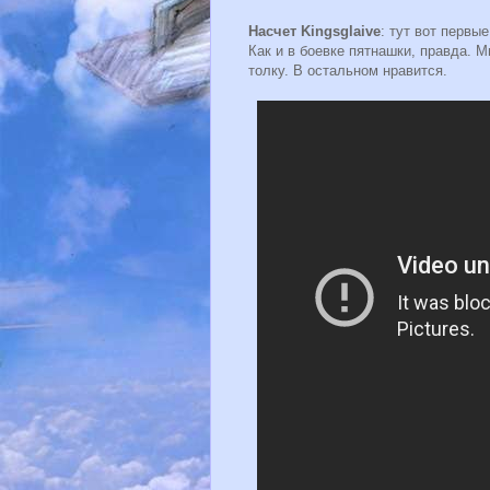
Насчет Kingsglaive
: тут вот первы
Как и в боевке пятнашки, правда. 
толку. В остальном нравится.