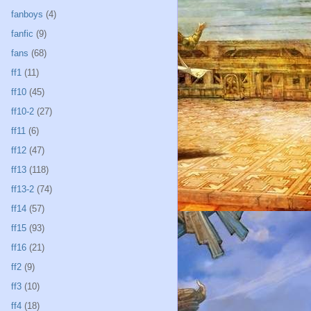
fanboys
(4)
fanfic
(9)
fans
(68)
ff1
(11)
ff10
(45)
ff10-2
(27)
ff11
(6)
ff12
(47)
ff13
(118)
ff13-2
(74)
ff14
(57)
ff15
(93)
ff16
(21)
ff2
(9)
ff3
(10)
ff4
(18)