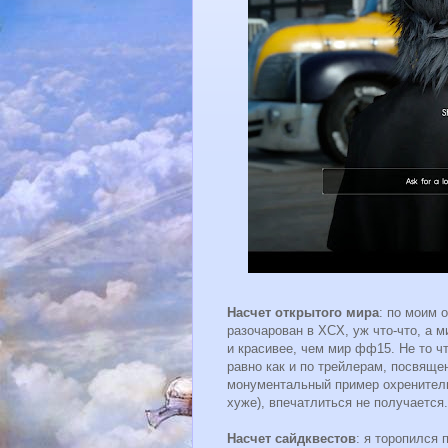
Насчет открытого мира
: по моим 
разочарован в XCX, уж что-что, а 
и красивее, чем мир фф15. Не то чт
равно как и по трейлерам, посвящен
монументальный пример охренительн
хуже), впечатлиться не получается.
Насчет сайдквестов
: я торопился 