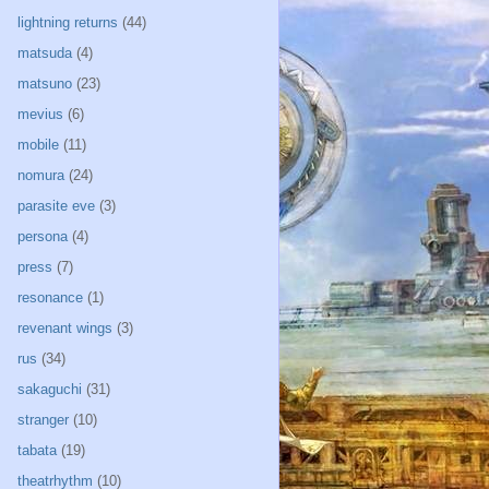
lightning returns
(44)
matsuda
(4)
matsuno
(23)
mevius
(6)
mobile
(11)
nomura
(24)
parasite eve
(3)
persona
(4)
press
(7)
resonance
(1)
revenant wings
(3)
rus
(34)
sakaguchi
(31)
stranger
(10)
tabata
(19)
theatrhythm
(10)