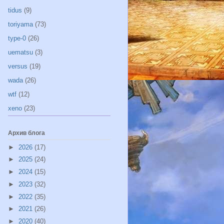
tidus
(9)
toriyama
(73)
type-0
(26)
uematsu
(3)
versus
(19)
wada
(26)
wtf
(12)
xeno
(23)
Архив блога
►
2026
(17)
►
2025
(24)
►
2024
(15)
►
2023
(32)
►
2022
(35)
►
2021
(26)
►
2020
(40)