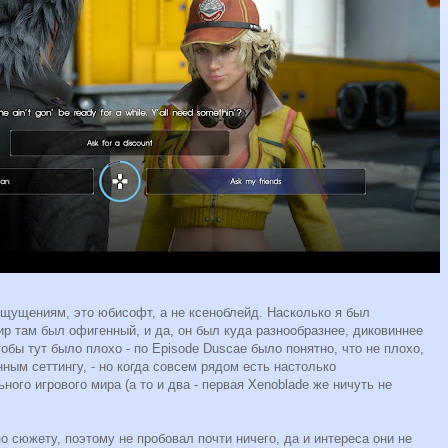
ощущениям, это юбисофт, а не ксеноблейд. Насколько я был
мир там был офигенный, и да, он был куда разнообразнее, диковиннее
обы тут было плохо - по Episode Duscae было понятно, что не плохо,
ным сеттингу, - но когда совсем рядом есть настолько
ого игрового мира (а то и два - первая Xenoblade же ничуть не
по сюжету, поэтому не пробовал почти ничего, да и интереса они не