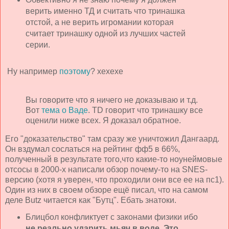
верить именно ТД и считать что тринашка
отстой, а не верить игромании которая
считает тринашку одной из лучших частей
серии.
Ну например
поэтому
? хехехе
Вы говорите что я ничего не доказываю и т.д.
Вот
тема о Ваде
. TD говорит что тринашку все
оценили ниже всех. Я доказал обратное.
Его "доказательство" там сразу же уничтожил Дангаард.
Он вздумал сослаться на рейтинг фф5 в 66%,
полученный в результате того,что какие-то ноунеймовые
отсосы в 2000-х написали обзор почему-то на SNES-
версию (хотя я уверен, что проходили они все ее на пс1).
Один из них в своем обзоре ещё писал, что на самом
деле Butz читается как "Бутц". Ебать знатоки.
Блицбол конфликтует с законами физики ибо
не реально ударить мьяч в воде. Это