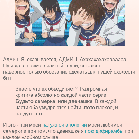
Админ! Я, оказывается, АДМИН! Ахахахахахааааааа
Ну и да, я прямо вылитый спуни, осталось,
наверное,только обрезание сделать для пущей схожести
бггг
Знаете что их обьединяет? Разгромная
критика абсолютно каждой части серии.
Будьто семерка, или двенашка
. В каждой
части оба умудряются найти чтото плохое, и
раздуть это.
И это - при моей
натужной апологии
моей любимой
семерки и при том, что двенашке я
пою дифирамбы
при
каждом удобном случае.