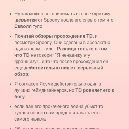
Ну как можно воспринимать всерьез критику
девьятки
от Spoony после его слов о том что
Скволл
тупо
Почитай обзоры прохождения TD
, и
посмотри Spoony. Они сделаны в абсолютно
одинаковом стиле.
Разница только в том
что TD
не говорит "Я ненавижу эту
франшизу!", и то что после прохождения он
еще
действительно пишет серьезный
обзор.
Я согласен Ясуми действительно один з
лучших геймдизайнеров, но
TD ровняет его к
богу
.
если вашего прокаченого воина убьют то
купляя нового вам придется качать его с
самого начала
Обьективно я не знаю почему я должен