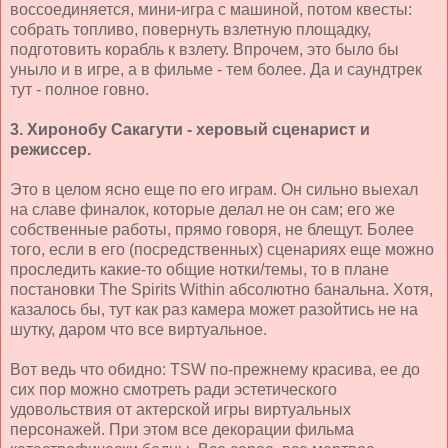
воссоединяется, мини-игра с машиной, потом квесты:
собрать топливо, повернуть взлетную площадку,
подготовить корабль к взлету. Впрочем, это было бы
уныло и в игре, а в фильме - тем более. Да и саундтрек
тут - полное говно.
3. Хиронобу Сакагути - херовый сценарист и
режиссер.
Это в целом ясно еще по его играм. Он сильно выехал
на славе финалок, которые делал не он сам; его же
собственные работы, прямо говоря, не блещут. Более
того, если в его (посредственных) сценариях еще можно
проследить какие-то общие нотки/темы, то в плане
постановки The Spirits Within абсолютно банальна. Хотя,
казалось бы, тут как раз камера может разойтись не на
шутку, даром что все виртуальное.
Вот ведь что обидно: TSW по-прежнему красива, ее до
сих пор можно смотреть ради эстетического
удовольствия от актерской игры виртуальных
персонажей. При этом все декорации фильма