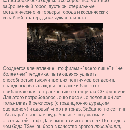
катастрофически бедны. Все серое, все мертвое -
заброшенный город, пустырь, стерильные
металлические интерьеры города и космических
кораблей, кратер, даже чужая планета.
Создается впечатление, что фильм - "всего лишь" и "не
более чем" техдемка, пытающаяся удивить
способностью тысячи третьих пентиумов рендерить
правдоподобных людей, но даже и близко не
приближающаяся к раскрытию потенциала CG-фильмов.
Для этого потребовалось еще восемь с половиной лет,
талантливый режиссер (с традиционно дурацким
сценарием) и адовый упор на тридэ. Забавно, но сеттинг
"Аватара" вызывает куда больше энтузиазма и
ассоциаций с фф. Да и экшн там интереснее. Вот ведь в
чем беда TSW: выбрав в качестве врагов
привидения
,