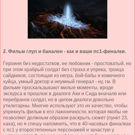
2. Фильм глуп и банален - как и ваши пс1-финалки.
Героиня без недостатков, ее любовник - простоватый, но
при этом храбрый солдат без страха и упрека, троица
сайдкиков, состоящая из негра, бой-бабы и комичного
хуйца, умный доктор и неумный генерал - ну, гм. В
фильме проскальзывают милые моменты, вроде
экскурса в прошлое в диалоге Аки и Сида вначале или
перебранок солдат, но в целом диалоги довольно
утилитарны. Многие используют это их качество, чтобы
упрекнуть фильм в его лаконичности, которая якобы не
позволяет должным образом раскрыть сюжет (пункт 23,
хаха), но я спешу напомнить, что в 40-часовых финалках
с пс1 у второстепенных персонажей и зачастую у