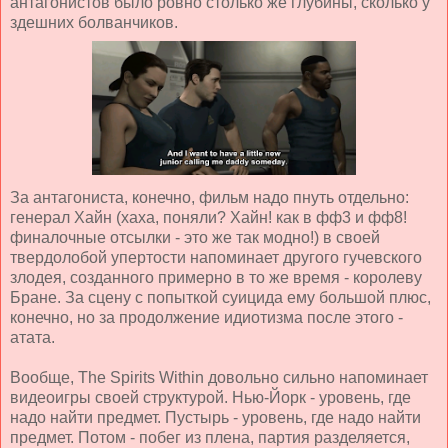
антагонистов было ровно столько же глубины, сколько у
здешних болванчиков.
За антагониста, конечно, фильм надо пнуть отдельно:
генерал Хайн (хаха, поняли? Хайн! как в фф3 и фф8!
финалочные отсылки - это же так модно!) в своей
твердолобой упертости напоминает другого гучевского
злодея, созданного примерно в то же время - королеву
Бране. За сцену с попыткой суицида ему большой плюс,
конечно, но за продолжение идиотизма после этого -
атата.
Вообще, The Spirits Within довольно сильно напоминает
видеоигры своей структурой. Нью-Йорк - уровень, где
надо найти предмет. Пустырь - уровень, где надо найти
предмет. Потом - побег из плена, партия разделяется,