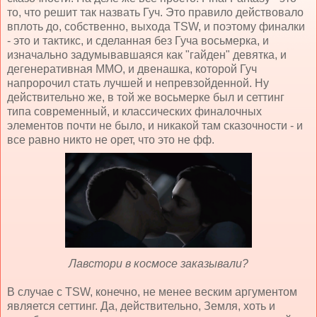
то, что решит так назвать Гуч. Это правило действовало
вплоть до, собственно, выхода TSW, и поэтому финалки
- это и тактикс, и сделанная без Гуча восьмерка, и
изначально задумывавшаяся как "гайден" девятка, и
дегенеративная ММО, и двенашка, которой Гуч
напророчил стать лучшей и непревзойденной. Ну
действительно же, в той же восьмерке был и сеттинг
типа современный, и классических финалочных
элементов почти не было, и никакой там сказочности - и
все равно никто не орет, что это не фф.
Лавстори в космосе заказывали?
В случае с TSW, конечно, не менее веским аргументом
является сеттинг. Да, действительно, Земля, хоть и