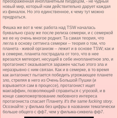
преображенная инопланетным пиздецом, - не чудный
новый мир, который нам действительно дарует каждая
из финалок. Но это единственное, к чему тут можно
придраться.
Фишка же вот в чем: работа над TSW началась
буквально сразу же после релиза семерки, и с семеркой
же ее ну очень многое роднит. Та самая теория, что
легла в основу сеттинга семерки -- теория о том, что
планета - живой организм -- лежит и в основе TSW; как и
в семерке, планета пострадала от того, что в нее
врезался метеорит, несущий в себе инопланетное зло, и
протагонист оказывается заражен частью этого зла и
неразрывно с ним связан. Как и в семерке, в то время
как антагонист пытается победить угрожающее планете
зло, стреляя в него из Очень Большой Пушки (и
взрывается сам в процессе), протагонист ищет
макгаффин, позволяющий справиться с угрозой, и в
конце самопожертвование любовного интереса
протагониста спасает Планету.
It's the same fucking story
.
Осознайте: у фильма без цифры в названии тематически
больше общего с фф7, чем у фильма-сиквела фф7.