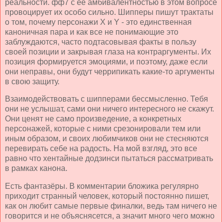
реальности. фф7 с её амбивалентностью в этом вопросе
провоцирует их особо сильно. Шипперы пишут трактаты
о том, почему персонажи Х и Y - это единственная
каноничная пара и как все не понимающие это
заблуждаются, часто подтасовывая факты в пользу
своей позиции и закрывая глаза на контраргументы. Их
позиция формируется эмоциями, и поэтому, даже если
они неправы, они будут черрипикать какие-то аргументы
в свою защиту.
Взаимодействовать с шипперами бессмысленно. Тебя
они не услышат, сами они ничего интересного не скажут.
Они ценят не само произведение, а конкретных
персонажей, которые с ними срезонировали тем или
иным образом, и своих любимчиков они не стесняются
перевирать себе на радость. На мой взгляд, это все
равно что хентайные додзинси пытаться рассматривать
в рамках канона.
Есть фантазёры. В комментарии бложика регулярно
приходит странный человек, который постоянно пишет,
как он любит самые первые финалки, ведь там ничего не
говорится и не объяснясется, а значит много чего можно