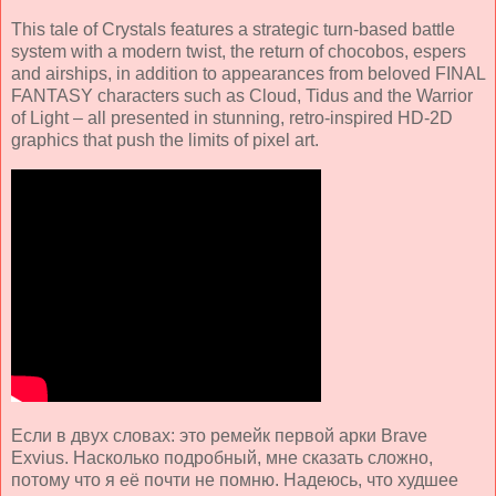
This tale of Crystals features a strategic turn-based battle
system with a modern twist, the return of chocobos, espers
and airships, in addition to appearances from beloved FINAL
FANTASY characters such as Cloud, Tidus and the Warrior
of Light – all presented in stunning, retro-inspired HD-2D
graphics that push the limits of pixel art.
Если в двух словах: это ремейк первой арки Brave
Exvius. Насколько подробный, мне сказать сложно,
потому что я её почти не помню. Надеюсь, что худшее