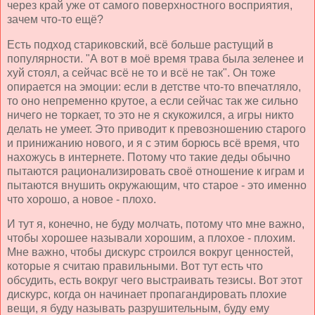
через край уже от самого поверхностного восприятия,
зачем что-то ещё?
Есть подход стариковский, всё больше растущий в
популярности. "А вот в моё время трава была зеленее и
хуй стоял, а сейчас всё не то и всё не так". Он тоже
опирается на эмоции: если в детстве что-то впечатляло,
то оно непременно крутое, а если сейчас так же сильно
ничего не торкает, то это не я скукожился, а игры никто
делать не умеет. Это приводит к превозношению старого
и принижанию нового, и я с этим борюсь всё время, что
нахожусь в интернете. Потому что такие деды обычно
пытаются рационализировать своё отношение к играм и
пытаются внушить окружающим, что старое - это именно
что хорошо, а новое - плохо.
И тут я, конечно, не буду молчать, потому что мне важно,
чтобы хорошее называли хорошим, а плохое - плохим.
Мне важно, чтобы дискурс строился вокруг ценностей,
которые я считаю правильными. Вот тут есть что
обсудить, есть вокруг чего выстраивать тезисы. Вот этот
дискурс, когда он начинает пропагандировать плохие
вещи, я буду называть разрушительным, буду ему