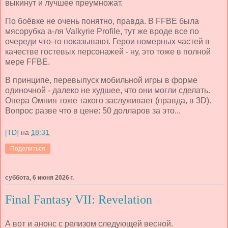
выкинут и лучшее преумножат.
По боёвке не очень понятно, правда. В FFBE была
мясорубка а-ля Valkyrie Profile, тут же вроде все по
очереди что-то показывают. Герои номерных частей в
качестве гостевых персонажей - ну, это тоже в полной
мере FFBE.
В принципе, перевыпуск мобильной игры в форме
одиночной - далеко не худшее, что они могли сделать.
Опера Омния тоже такого заслуживает (правда, в 3D).
Вопрос разве что в цене: 50 долларов за это...
[TD]
на
18:31
Поделиться
суббота, 6 июня 2026 г.
Final Fantasy VII: Revelation
А вот и анонс с релизом следующей весной.