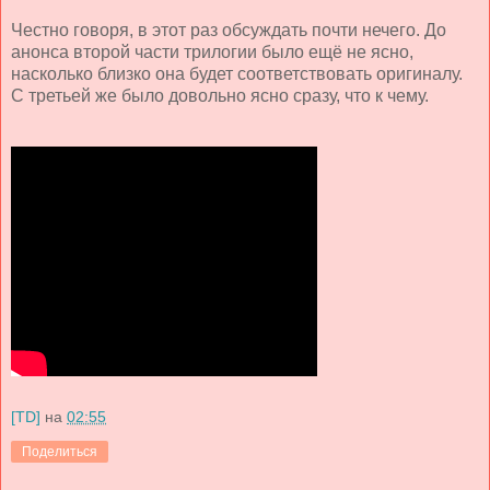
Честно говоря, в этот раз обсуждать почти нечего. До
анонса второй части трилогии было ещё не ясно,
насколько близко она будет соответствовать оригиналу.
С третьей же было довольно ясно сразу, что к чему.
[TD]
на
02:55
Поделиться