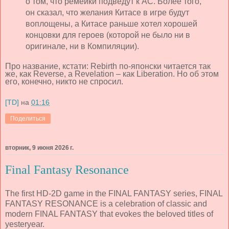
о том, что ремейки подведут к АС. Более того,
он сказал, что желания Китасе в игре будут
воплощены, а Китасе раньше хотел хорошей
концовки для героев (которой не было ни в
оригинале, ни в Компиляции).
Про название, кстати:
Rebirth
по-японски читается так
же, как
Reverse,
а
Revelation –
как
Liberation. Но об этом
его, конечно, никто не спросил.
[TD]
на
01:16
Поделиться
вторник, 9 июня 2026 г.
Final Fantasy Resonance
The first HD-2D game in the FINAL FANTASY series, FINAL
FANTASY RESONANCE is a celebration of classic and
modern FINAL FANTASY that evokes the beloved titles of
yesteryear.