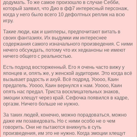
додумать. То же самое произошло в случае Себби,
который заявил, что Дио в фф7 интересный персонаж,
когда у него было всего 10 дефолтных реплик на всю
игру.
Такие люди, как и шипперы, предпочитают витать в
своих фантазиях. Их выдумки им интереснее
содержания самого изначального произведения. С ними
нечего обсуждать, потому что их хедканоны не имеют
ничего общего с реальностью.
Есть подход восторженный. Его я очень часто вижу у
японцев и, опять же, у женской аудитории. Это когда всё
вызывает радость и ахуй. Всё подряд. Уоооо, Каин
предатель. Уоооо, Каин вернулся к нам. Уоооо, Каин
опять нас предал. Триста восклицательных знаков,
эмоции хлещут через край. Сефочка появился в кадре,
оргазм. Ничего больше не нужно.
За таких людей, конечно, можно порадоваться, можно
даже им позавидовать. Но с ними особо не о чем
говорить. Они не пытаются вникнуть в суть
произведения, им это не нужно. Когда эмоции хлещут