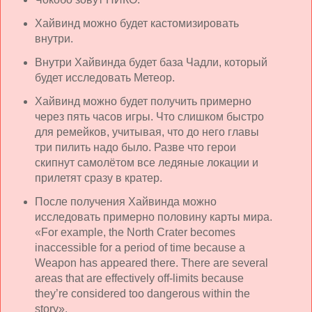
Хайвинд можно будет кастомизировать
внутри.
Внутри Хайвинда будет база Чадли, который
будет исследовать Метеор.
Хайвинд можно будет получить примерно
через пять часов игры. Что слишком быстро
для ремейков, учитывая, что до него главы
три пилить надо было. Разве что герои
скипнут самолётом все ледяные локации и
прилетят сразу в кратер.
После получения Хайвинда можно
исследовать примерно половину карты мира.
«For example, the Nort
h
Crater becomes
inaccessible for a period of time because a
Weapon has appeared there. There are several
areas that are effectively off-limits because
they’re considered too dangerous within the
story
».