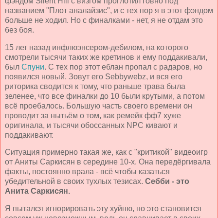
фэндом Silent Hill с визгом проглотил говно под
названием "Плот аналайзис", и с тех пор я в этот фэндом
больше не ходил. Но с финалками - нет, я не отдам это
без боя.
15 лет назад инфлюэнсером-дебилом, на которого
смотрели тысячи таких же кретинов и ему поддакивали,
был
Спуни
. С тех пор этот еблан пропал с радаров, но
появился новый. Зовут его Sebbywebz, и вся его
риторика сводится к тому, что раньше трава была
зеленее, что все финалки до 10 были крутыми, а потом
всё проебалось. Большую часть своего времени он
проводит за нытьём о том, как ремейк фф7 хуже
оригинала, и тысячи обоссанных NPC кивают и
поддакивают.
Ситуация примерно такая же, как с "критикой" видеоигр
от Аниты Саркисян в середине 10-х. Она передёргивала
факты, постоянно врала - всё чтобы казаться
убедительной в своих тухлых тезисах.
Себби - это
Анита Саркисян.
Я пытался игнорировать эту хуйню, но это становится