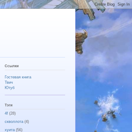
Ссылки
Гостевая книга
Твич
Ютуб
Тэги
4f
(28)
скволлота
(4)
хуита
(56)