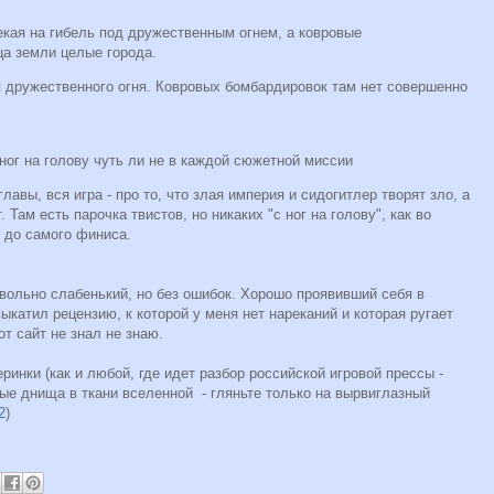
екая на гибель под дружественным огнем, а ковровые
ца земли целые города.
я дружественного огня. Ковровых бомбардировок там нет совершенно
ног на голову чуть ли не в каждой сюжетной миссии
лавы, вся игра - про то, что злая империя и сидогитлер творят зло, а
Там есть парочка твистов, но никаких "с ног на голову", как во
ь до самого финиса.
вольно слабенький, но без ошибок. Хорошо проявивший себя в
ыкатил рецензию, к которой у меня нет нареканий и которая ругает
тот сайт не знал не знаю.
еринки (как и любой, где идет разбор российской игровой прессы -
е днища в ткани вселенной - гляньте только на вырвиглазный
2
)