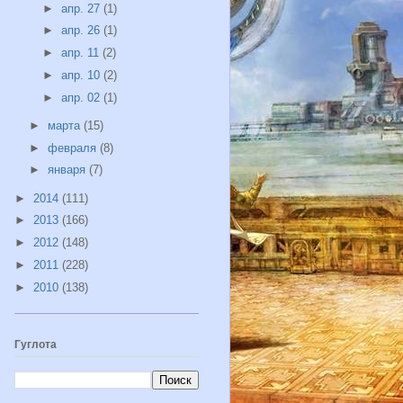
►
апр. 27
(1)
►
апр. 26
(1)
►
апр. 11
(2)
►
апр. 10
(2)
►
апр. 02
(1)
►
марта
(15)
►
февраля
(8)
►
января
(7)
►
2014
(111)
►
2013
(166)
►
2012
(148)
►
2011
(228)
►
2010
(138)
Гуглота