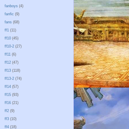
fanboys
(4)
fanfic
(9)
fans
(68)
ff1
(11)
ff10
(45)
ff10-2
(27)
ff11
(6)
ff12
(47)
ff13
(118)
ff13-2
(74)
ff14
(57)
ff15
(93)
ff16
(21)
ff2
(9)
ff3
(10)
ff4
(18)