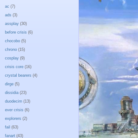
ac
(7)
ads
(3)
assplay
(30)
before crisis
(6)
chocobo
(5)
chrono
(15)
cosplay
(9)
crisis core
(16)
crystal bearers
(4)
dirge
(5)
dissidia
(23)
duodecim
(13)
ever crisis
(6)
explorers
(2)
fail
(63)
fanart
(43)