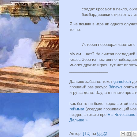
солдат бросают в пекло, обр
бомбардировки стирают с ли
Я не помню в игре ни одного случа
точно.
История переворачивается с 
Мммм... нет? Не считая последней г
Класс Зеро их постоянно побеждает. 
многих других играх, тут нет вплот
__________________
Дальше забавно: текст
gametech
до
прошлый раз ресурс
3dnews
опять в
игру за дело. Вау, а я ничего про э
Как бы то ни было, король этой веч
гейммаг
(усердно пробивающий новы
пиздец в тексте про
RE Revelations 
Дальше »
Автор:
[TD]
на
05:22