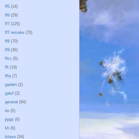
ff5
(14)
ff6
(29)
ff7
(125)
ff7 remake
(70)
ff8
(70)
ff9
(36)
ffcc
(5)
fft
(19)
ffta
(7)
gaiden
(2)
galuf
(2)
general
(84)
ito
(5)
jrpgs
(6)
kh
(6)
kitase
(34)