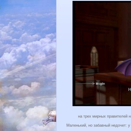
на трех мирных правителей 
Маленький, но забавный недочет: у