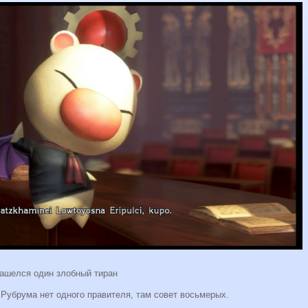
нашелся один злобный тиран
 Рубрума нет одного правителя, там совет восьмерых.