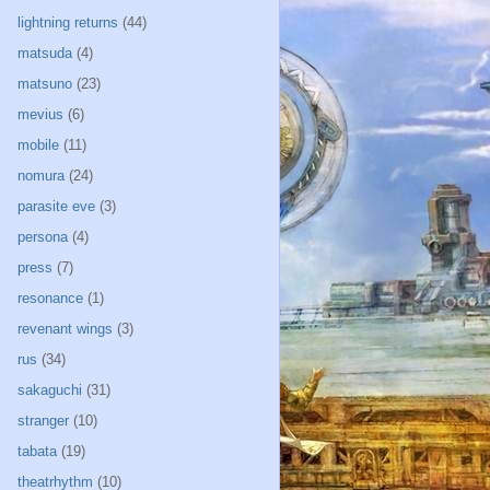
lightning returns
(44)
matsuda
(4)
matsuno
(23)
mevius
(6)
mobile
(11)
nomura
(24)
parasite eve
(3)
persona
(4)
press
(7)
resonance
(1)
revenant wings
(3)
rus
(34)
sakaguchi
(31)
stranger
(10)
tabata
(19)
theatrhythm
(10)