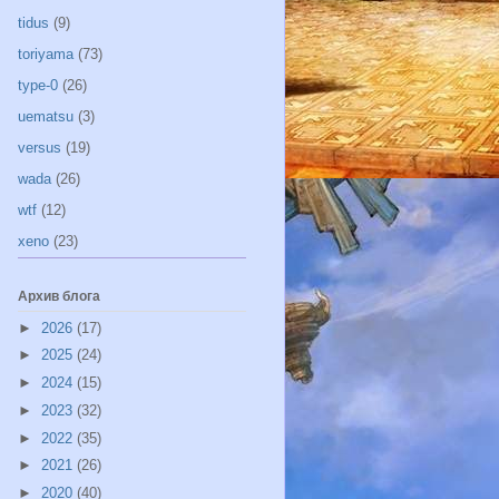
tidus
(9)
toriyama
(73)
type-0
(26)
uematsu
(3)
versus
(19)
wada
(26)
wtf
(12)
xeno
(23)
Архив блога
►
2026
(17)
►
2025
(24)
►
2024
(15)
►
2023
(32)
►
2022
(35)
►
2021
(26)
►
2020
(40)