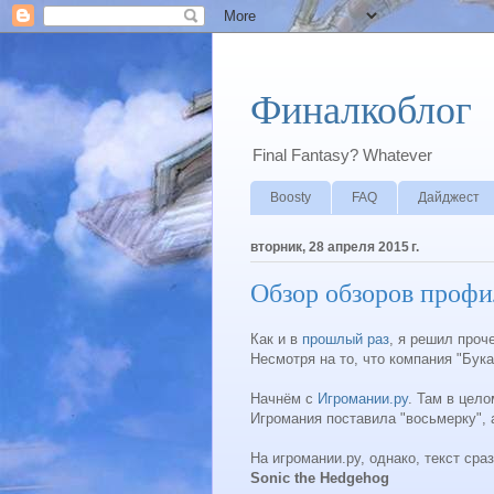
Финалкоблог
Final Fantasy? Whatever
Boosty
FAQ
Дайджест
вторник, 28 апреля 2015 г.
Обзор обзоров профи
Как и в
прошлый раз
, я решил проч
Несмотря на то, что компания "Бук
Начнём с
Игромании.ру
. Там в цел
Игромания поставила "восьмерку", а
На игромании.ру, однако, текст ср
Sonic the Hedgehog