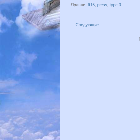
Ярлыки:
ff15
,
press
,
type-0
Следующие