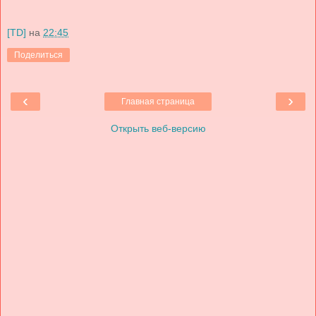
[TD]
на
22:45
Поделиться
‹
›
Главная страница
Открыть веб-версию