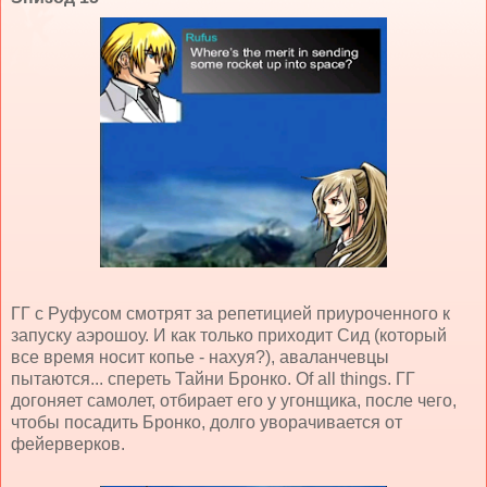
ГГ с Руфусом смотрят за репетицией приуроченного к
запуску аэрошоу. И как только приходит Сид (который
все время носит копье - нахуя?), аваланчевцы
пытаются... спереть Тайни Бронко.
Of
all
things
. ГГ
догоняет самолет, отбирает его у угонщика, после чего,
чтобы посадить Бронко, долго уворачивается от
фейерверков.