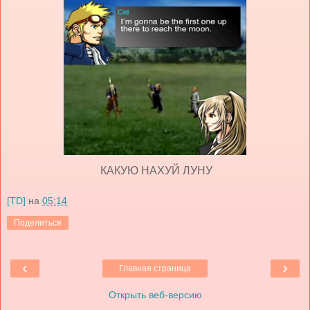
КАКУЮ НАХУЙ ЛУНУ
[TD]
на
05:14
Поделиться
‹
›
Главная страница
Открыть веб-версию