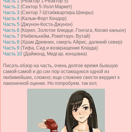
Часть 1
(Реактор 1-Реактор 5)
Часть 2
(Сектор 5-Уолл Маркет)
Часть 3
(Сектор 7-Штабквартира Шинры)
Часть 4
(Кальм-Форт Кондор)
Часть 5
(Джунон-Коста-Джунон)
Часть 6
(Корел, Золотое блюдце, Гонгага, Космо каньон)
Часть 7
(Нибельхейм, Рокеттаун, Вутай)
Часть 8
(Храм Древних, смерть Айрис, далекий север)
Часть 9
(Тифа, Сид и возвращение Клауда)
Часть 10
(Даймонд, Мидгар, концовка)
Писать обзор на часть, очень долгое время бывшую
самой-самой и до сих пор остающуюся одной из
любимейших, сложно; еще сложнее свести вердикт к
лаконичной оценке. Но попробуем. так вот,