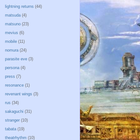
lightning returns
(44)
matsuda
(4)
matsuno
(23)
mevius
(6)
mobile
(11)
nomura
(24)
parasite eve
(3)
persona
(4)
press
(7)
resonance
(1)
revenant wings
(3)
rus
(34)
sakaguchi
(31)
stranger
(10)
tabata
(19)
theatrhythm
(10)