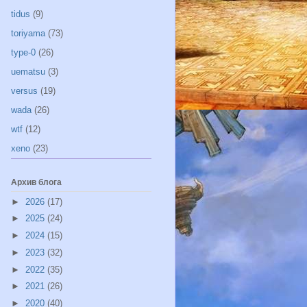
tidus
(9)
toriyama
(73)
type-0
(26)
uematsu
(3)
versus
(19)
wada
(26)
wtf
(12)
xeno
(23)
Архив блога
►
2026
(17)
►
2025
(24)
►
2024
(15)
►
2023
(32)
►
2022
(35)
►
2021
(26)
►
2020
(40)