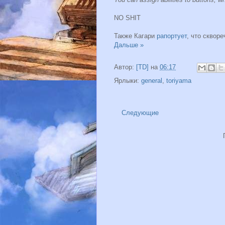
NO SHIT
Также Кагари
рапортует
, что сквор
Дальше »
Автор:
[TD]
на
06:17
Ярлыки:
general
,
toriyama
Следующие