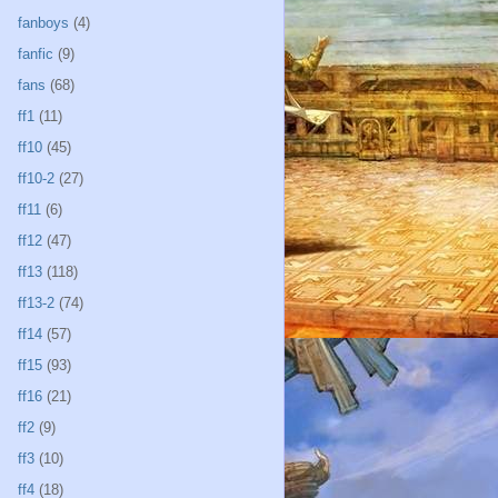
fanboys
(4)
fanfic
(9)
fans
(68)
ff1
(11)
ff10
(45)
ff10-2
(27)
ff11
(6)
ff12
(47)
ff13
(118)
ff13-2
(74)
ff14
(57)
ff15
(93)
ff16
(21)
ff2
(9)
ff3
(10)
ff4
(18)