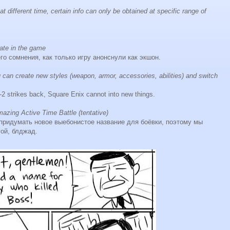
t different time, certain info can only be obtained at specific range of
rate in the game
о сомнения, как только игру анонснули как экшон.
u can create new styles (weapon, armor, accessories, abilities) and switch
strikes back, Square Enix cannot into new things.
azing Active Time Battle (tentative)
 придумать новое выебонистое название для боёвки, поэтому мы
гой, блджад.