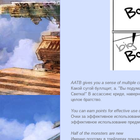
AATB gives you a sense of multiple cha
Какой сугой буллщит, а. "Вы поду
Светка!" В ассассинс криде, навер
целое братство.
You can earn points for effective use
Очки за эффективное использовани
эффективное использование предм
Half of the monsters are new
Именно поэтому в трейлерах показ