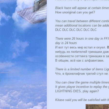
Black haze will appear at certain times
How unoriginal can you get?
You can travel between different conti
mean additional locations can be adde
DLC DLC DLC DLC DLC DLC
There were 26 hours in one day in FFX
day is 24 hours
И вот тут весь мир встал и охуел.
В
нибудь из любителей тринашки даж
особенности сеттинга тринашки в за
В общем, всё как с алфавитами.
There is a limited number of items Lig
Что, в бронелифчик третий стул не
You can clear the game multiple times,
It gives player incentive to replay t
LIGHTNING DIES, play again?
Kitase said you will be satisfied with