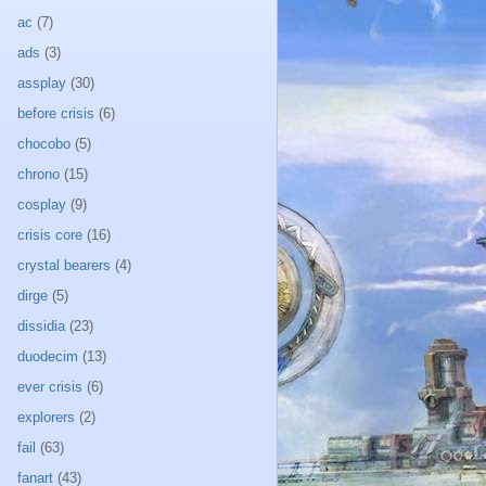
ac
(7)
ads
(3)
assplay
(30)
before crisis
(6)
chocobo
(5)
chrono
(15)
cosplay
(9)
crisis core
(16)
crystal bearers
(4)
dirge
(5)
dissidia
(23)
duodecim
(13)
ever crisis
(6)
explorers
(2)
fail
(63)
fanart
(43)