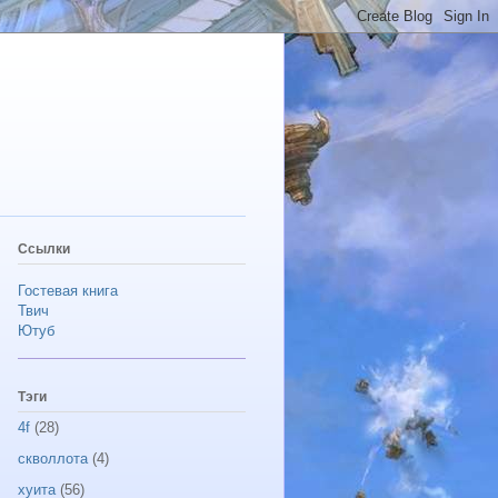
Ссылки
Гостевая книга
Твич
Ютуб
Тэги
4f
(28)
скволлота
(4)
хуита
(56)