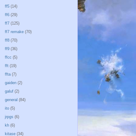
ff5
(14)
ff6
(29)
ff7
(125)
ff7 remake
(70)
ff8
(70)
ff9
(36)
ffcc
(5)
fft
(19)
ffta
(7)
gaiden
(2)
galuf
(2)
general
(84)
ito
(5)
jrpgs
(6)
kh
(6)
kitase
(34)