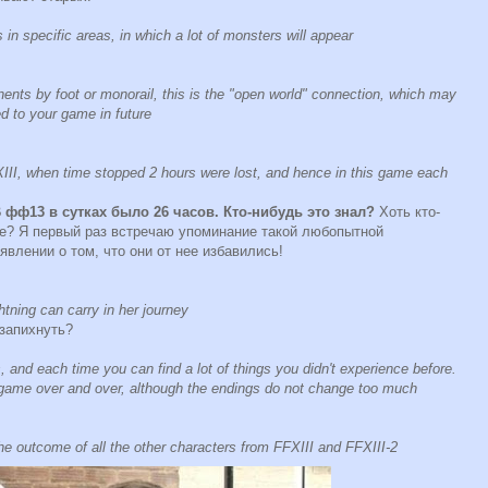
 in specific areas, in which a lot of monsters will appear
nents by foot or monorail, this is the "open world" connection, which may
d to your game in future
III, when time stopped 2 hours were lost, and hence in this game each
 фф13 в сутках было 26 часов. Кто-нибудь это знал?
Хоть кто-
е? Я первый раз встречаю упоминание такой любопытной
явлении о том, что они от нее избавились!
htning can carry in her journey
 запихнуть?
 and each time you can find a lot of things you didn't experience before.
he game over and over, although the endings do not change too much
 the outcome of all the other characters from FFXIII and FFXIII-2