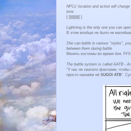
NPCs' location and action will change a
time
[:]||||||||||[:]
Lightning is the only one you can ope
В этом вообще не было ни малейшег
She can battle in various "styles", yo
between them during battle
Менять костюмы во время боя. FFX-2 
The battle system is called AATB - Am
"У нас не хватило фантазии, чтобы
просто назовём её
SUGOI ATB
". Су