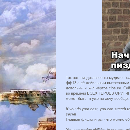
Так вот, пиздоглазое ты мудило, "sa
фф13 с её дебильным высосанным из
довольны и был чёртов closure. Се
во времени ВСЕХ ГЕРОЕВ ОРИГИНАЛА,
может быть, я уже не хочу вообще.
If you do your best, you can stretch th
secret
Главная фишка игры - что можно еб
You can assign abilities to buttons,