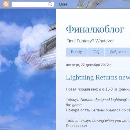
Финалкоблог
Final Fantasy? Whatever
Boosty
FAQ
Дайджест
четверг, 27 декабря 2012 г.
Lightning Returns new
Новая порция инфы о 13-3 из фами
Tetsuya Nomura designed Lightning's
the game
Номура опять белены объелся со с
Time is always flowing when you are i
Duuuuuuuuh