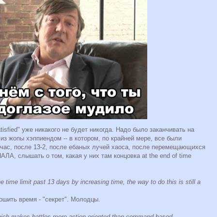
tisfied" уже никакого не будет никогда. Надо было заканчивать на
 жопы хэппиендом -- в котором, по крайней мере, все были
йчас, после 13-2, после ебаных лучей хаоса, после перемещающихся
 слышать о том, какая у них там концовка at the end of time
e time limit past 13 days by increasing time, the way to do this is still a
ошить время - "секрет". Молодцы.
 which makes battles more action oriented than command based