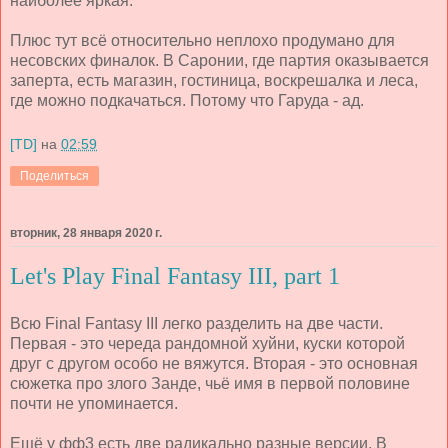
наиболее яркая.
Плюс тут всё относительно неплохо продумано для
несовских финалок. В Саронии, где партия оказывается
заперта, есть магазин, гостиница, воскрешалка и леса,
где можно подкачаться. Потому что Гаруда - ад.
[TD]
на
02:59
Поделиться
вторник, 28 января 2020 г.
Let's Play Final Fantasy III, part 1
Всю Final Fantasy III легко разделить на две части.
Первая - это череда рандомной хуйни, куски которой
друг с другом особо не вяжутся. Вторая - это основная
сюжетка про злого Занде, чьё имя в первой половине
почти не упоминается.
Ещё у фф3 есть две радикально разные версии. В