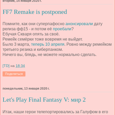
вторник, 14 января 2020 г.
FF7 Remake is postponed
Помните, как они суперпафосно
анонсировали
дату
релиза фф15 - и потом её
проебали
?
Ебучая Скваря опять за своё.
Ремейк семёрки тоже вовремя не выйдет.
Было 3 марта,
теперь 10 апреля
. Ровно между ремейком
третьего резика и киберпанком.
Ничего вы, блядь, не можете нормально сделать.
[TD]
на
18:34
Поделиться
понедельник, 13 января 2020 г.
Let's Play Final Fantasy V: мир 2
Итак, наши герои телепортировались за Галуфом в его