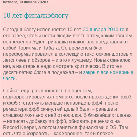
четверг, 30 января 2020 г.
10 лет финалкоблогу
Сегодня блогу исполняется 10 лет.
30 января 2010-го
я
его завёл, чтобы нести людям весть о том, каким говном
непременно будет тринашка и какое зло представляют
собой Торияма и Табата. Со временем блог
переформатировался в коллекцию текстоскриншотовых
летсплеев и обзоров – и это к лучшему. Новых финалок
нет, а на старые надо смотреть критически. В итоге к
десятилетию блога я поднажал – и
закрыл все номерные
части
.
Сейчас ещё раз прошёлся по оценкам,
подкорректировал их немного: после прохождения фф3
и фф5 я стал чуть меньше ненавидеть фф4, после
ремастера фф8 скинул ей целый балл – раньше я
слишком лояльно к ней относился. В ближайших планах
– написать добавку по фф8, обновить рецензию на
Record Keeper, а потом заняться финалками с DS. Там
есть что обозревать – как хорошее, так и плохое.