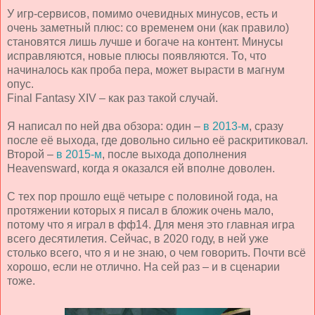
У игр-сервисов, помимо очевидных минусов, есть и
очень заметный плюс: со временем они (как правило)
становятся лишь лучше и богаче на контент. Минусы
исправляются, новые плюсы появляются. То, что
начиналось как проба пера, может вырасти в магнум
опус.
Final Fantasy XIV – как раз такой случай.
Я написал по ней два обзора: один –
в 2013-м
, сразу
после её выхода, где довольно сильно её раскритиковал.
Второй –
в 2015-м
, после выхода дополнения
Heavensward, когда я оказался ей вполне доволен.
С тех пор прошло ещё четыре с половиной года, на
протяжении которых я писал в бложик очень мало,
потому что я играл в фф14. Для меня это главная игра
всего десятилетия. Сейчас, в 2020 году, в ней уже
столько всего, что я и не знаю, о чем говорить. Почти всё
хорошо, если не отлично. На сей раз – и в сценарии
тоже.