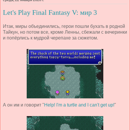
среда, 22 января 2020 г.
Let's Play Final Fantasy V: мир 3
Итак, миры объединились, герои пошли бухать в родной
Тайкун, но потом все, кроме Ленны, сбежали с вечеринки
и попёрлись к мудрой черепахе за сюжетом.
А он им и говорит "
Help! I'm a turtle and I can't get up!
"