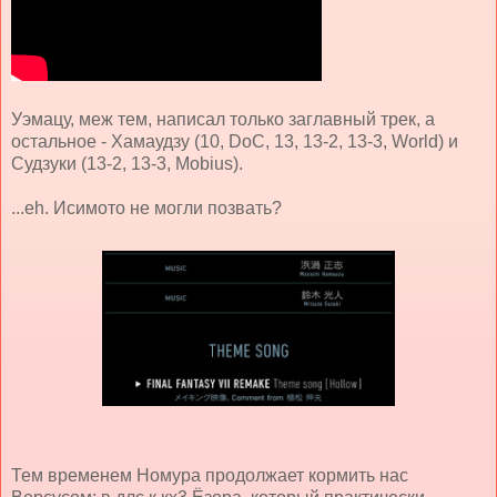
Уэмацу, меж тем, написал только заглавный трек, а
остальное - Хамаудзу (10, DoC, 13, 13-2, 13-3, World) и
Судзуки (13-2, 13-3, Mobius).
...eh. Исимото не могли позвать?
Тем временем Номура продолжает кормить нас