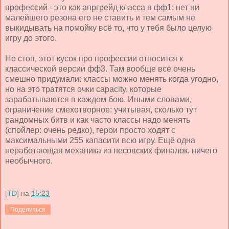
профессий - это как апргрейд класса в фф1: нет ни
малейшего резона его не ставить и тем самым не
выкидывать на помойку всё то, что у тебя было целую
игру до этого.
Но стоп, этот кусок про профессии относится к
классической версии фф3. Там вообще всё очень
смешно придумали: классы можно менять когда угодно,
но на это тратятся очки capacity, которые
зарабатываются в каждом бою. Иными словами,
ограничение смехотворное: учитывая, сколько тут
рандомных битв и как часто классы надо менять
(спойлер: очень редко), герои просто ходят с
максимальными 255 капасити всю игру. Ещё одна
неработающая механика из несовских финалок, ничего
необычного.
[TD]
на
15:23
Поделиться