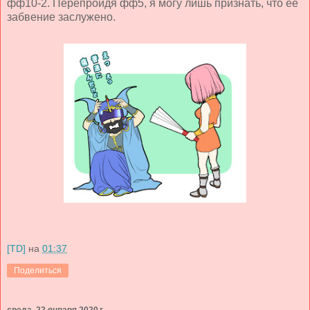
фф10-2. Перепройдя фф5, я могу лишь признать, что её
забвение заслужено.
[TD]
на
01:37
Поделиться