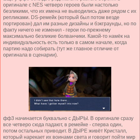
оригинале с NES четверо героев были настолько
безликими, что их имена не выводились даже рядом с их
репликами. DS-ремейк (который был потом везде
портирован) дал им разные дизайны и бэкграунды, но по
факту ничего не изменил - герои по-прежнему
максимально безликие болванчики. Какой-то намёк на
индивидуальность есть только в самом начале, когда
партию надо собирать (тут же главное отличие от
оригинала в сценарии).
фф3 начинается буквально с ДЫРЫ. В оригинале сразу
все четверо сюда падают, в ремейке - сперва один,
потом остальных приводит. В ДЫРЕ живёт Кристалл,
который нарекает их воинами света и говорит пойти мир