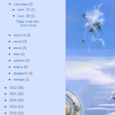
▼
сентября
(2)
►
сент. 25
(1)
▼
сент. 08
(1)
Пара слов про
Ever Crisis
►
августа
(3)
►
июля
(3)
►
июня
(4)
►
мая
(1)
►
апреля
(3)
►
марта
(6)
►
февраля
(3)
►
января
(1)
►
2022
(35)
►
2021
(26)
►
2020
(40)
►
2019
(23)
►
2018
(23)