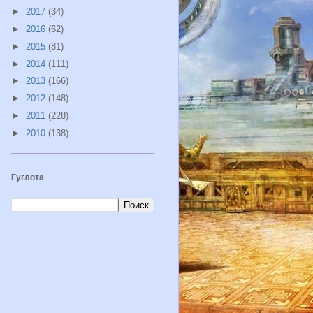
►
2017
(34)
►
2016
(62)
►
2015
(81)
►
2014
(111)
►
2013
(166)
►
2012
(148)
►
2011
(228)
►
2010
(138)
Гуглота