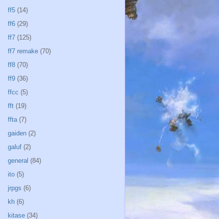
ff5
(14)
ff6
(29)
ff7
(125)
ff7 remake
(70)
ff8
(70)
ff9
(36)
ffcc
(5)
fft
(19)
ffta
(7)
gaiden
(2)
galuf
(2)
general
(84)
ito
(5)
jrpgs
(6)
kh
(6)
kitase
(34)