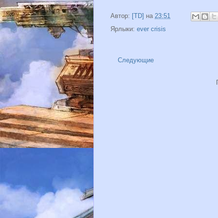
Автор:
[TD]
на
23:51
Ярлыки:
ever crisis
Следующие