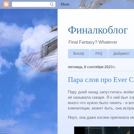
Финалкоблог
Final Fantasy? Whatever
Boosty
FAQ
Дайджест
пятница, 8 сентября 2023 г.
Пара слов про Ever Cr
Пару дней назад запустилась мобильн
её называла скваря. Я к ней был х
много что нужно было чинить - и в
компиляции, может быть, она испра
Ноуп, она даже косяки оригинала не