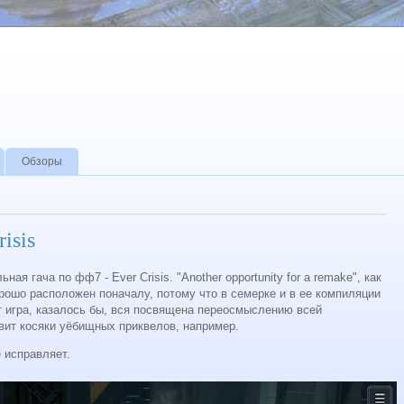
Обзоры
isis
ая гача по фф7 - Ever Crisis. "Another opportunity for a remake", как
орошо расположен поначалу, потому что в семерке и в ее компиляции
от игра, казалось бы, вся посвящена переосмыслению всей
вит косяки уёбищных приквелов, например.
 исправляет.