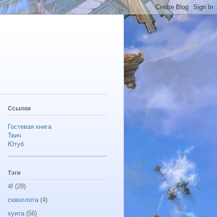
Ссылки
Гостевая книга
Твич
Ютуб
Тэги
4f
(28)
скволлота
(4)
хуита
(56)