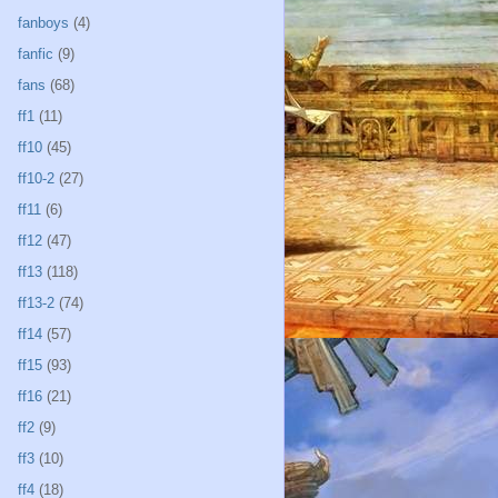
fanboys
(4)
fanfic
(9)
fans
(68)
ff1
(11)
ff10
(45)
ff10-2
(27)
ff11
(6)
ff12
(47)
ff13
(118)
ff13-2
(74)
ff14
(57)
ff15
(93)
ff16
(21)
ff2
(9)
ff3
(10)
ff4
(18)