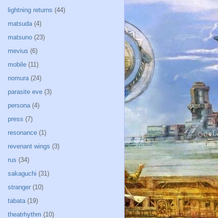
lightning returns
(44)
matsuda
(4)
matsuno
(23)
mevius
(6)
mobile
(11)
nomura
(24)
parasite eve
(3)
persona
(4)
press
(7)
resonance
(1)
revenant wings
(3)
rus
(34)
sakaguchi
(31)
stranger
(10)
tabata
(19)
theatrhythm
(10)