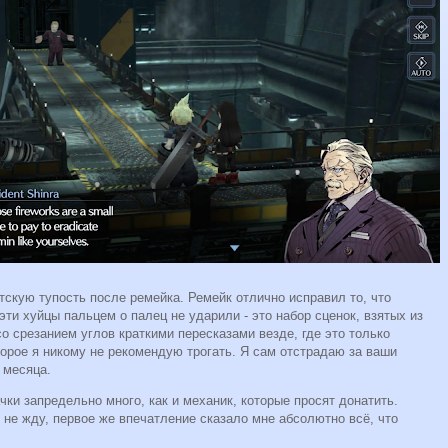
атскую тупость после ремейка. Ремейк отлично исправил то, что
эти хуйцы пальцем о палец не ударили - это набор сценок, взятых из
о срезанием углов краткими пересказами везде, где это только
торое я никому не рекомендую трогать. Я сам отстрадаю за ваши
 месяца.
ачки запредельно много, как и механик, которые просят донатить.
е не жду, первое же впечатление сказало мне абсолютно всё, что