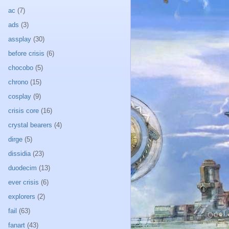
ac
(7)
ads
(3)
assplay
(30)
before crisis
(6)
chocobo
(5)
chrono
(15)
cosplay
(9)
crisis core
(16)
crystal bearers
(4)
dirge
(5)
dissidia
(23)
duodecim
(13)
ever crisis
(6)
explorers
(2)
fail
(63)
fanart
(43)