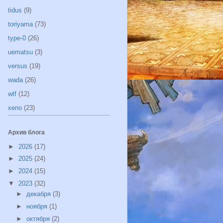
tidus
(9)
toriyama
(73)
type-0
(26)
uematsu
(3)
versus
(19)
wada
(26)
wtf
(12)
xeno
(23)
Архив блога
►
2026
(17)
►
2025
(24)
►
2024
(15)
▼
2023
(32)
►
декабря
(3)
►
ноября
(1)
►
октября
(2)