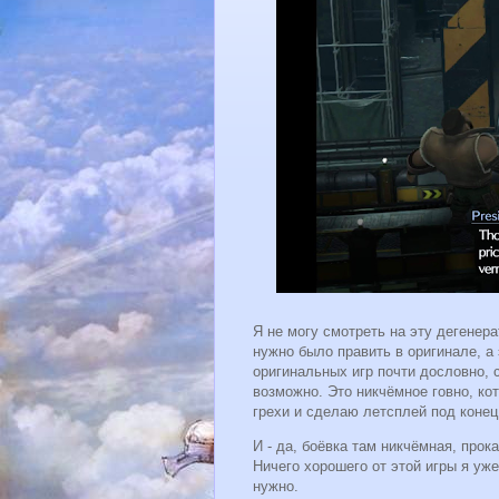
Я не могу смотреть на эту дегенер
нужно было править в оригинале, а 
оригинальных игр почти дословно, с
возможно. Это никчёмное говно, ко
грехи и сделаю летсплей под конец
И - да, боёвка там никчёмная, прок
Ничего хорошего от этой игры я уж
нужно.