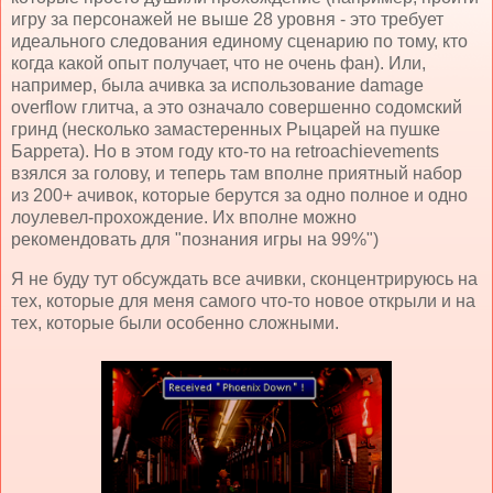
игру за персонажей не выше 28 уровня - это требует
идеального следования единому сценарию по тому, кто
когда какой опыт получает, что не очень фан). Или,
например, была ачивка за использование damage
overflow глитча, а это означало совершенно содомский
гринд (несколько замастеренных Рыцарей на пушке
Баррета). Но в этом году кто-то на retroachievements
взялся за голову, и теперь там вполне приятный набор
из 200+ ачивок, которые берутся за одно полное и одно
лоулевел-прохождение. Их вполне можно
рекомендовать для "познания игры на 99%")
Я не буду тут обсуждать все ачивки, сконцентрируюсь на
тех, которые для меня самого что-то новое открыли и на
тех, которые были особенно сложными.