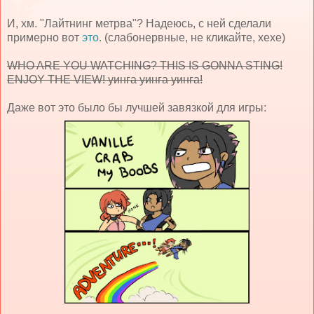
И, хм. "Лайтнинг метрва"? Надеюсь, с ней сделали
примерно вот
это
. (слабонервные, не кликайте, хехе)
WHO ARE YOU WATCHING? THIS IS GONNA STING!
ENJOY THE VIEW! уинга уинга уинга!
Даже вот это было бы лучшей завязкой для игры: