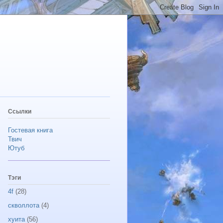
Ссылки
Гостевая книга
Твич
Ютуб
Тэги
4f
(28)
скволлота
(4)
хуита
(56)