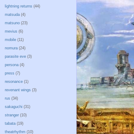
lightning returns
(44)
matsuda
(4)
matsuno
(23)
mevius
(6)
mobile
(11)
nomura
(24)
parasite eve
(3)
persona
(4)
press
(7)
resonance
(1)
revenant wings
(3)
rus
(34)
sakaguchi
(31)
stranger
(10)
tabata
(19)
theatrhythm
(10)