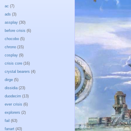
ac
(7)
ads
(3)
assplay
(30)
before crisis
(6)
chocobo
(5)
chrono
(15)
cosplay
(9)
crisis core
(16)
crystal bearers
(4)
dirge
(5)
dissidia
(23)
duodecim
(13)
ever crisis
(6)
explorers
(2)
fail
(63)
fanart
(43)