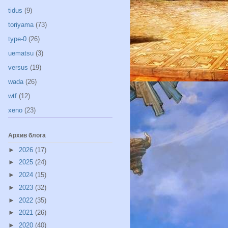
tidus
(9)
toriyama
(73)
type-0
(26)
uematsu
(3)
versus
(19)
wada
(26)
wtf
(12)
xeno
(23)
Архив блога
►
2026
(17)
►
2025
(24)
►
2024
(15)
►
2023
(32)
►
2022
(35)
►
2021
(26)
►
2020
(40)