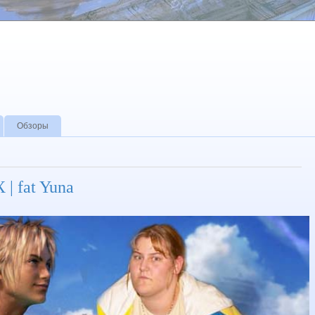
Обзоры
| fat Yuna