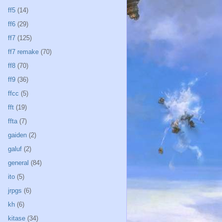
ff5
(14)
ff6
(29)
ff7
(125)
ff7 remake
(70)
ff8
(70)
ff9
(36)
ffcc
(5)
fft
(19)
ffta
(7)
gaiden
(2)
galuf
(2)
general
(84)
ito
(5)
jrpgs
(6)
kh
(6)
kitase
(34)