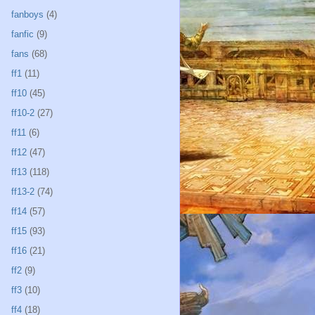
fanboys
(4)
fanfic
(9)
fans
(68)
ff1
(11)
ff10
(45)
ff10-2
(27)
ff11
(6)
ff12
(47)
ff13
(118)
ff13-2
(74)
ff14
(57)
ff15
(93)
ff16
(21)
ff2
(9)
ff3
(10)
ff4
(18)