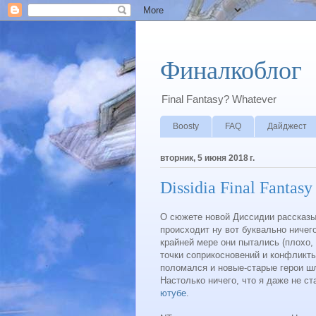
Финалкоблог
Final Fantasy? Whatever
Boosty
FAQ
Дайджест
вторник, 5 июня 2018 г.
Dissidia Final Fantas
О сюжете новой Диссидии рассказыв
происходит ну вот буквально ничег
крайней мере они пытались (плохо,
точки соприкосновений и конфликты.
поломался и новые-старые герои шли
Настолько ничего, что я даже не с
ютубе
.