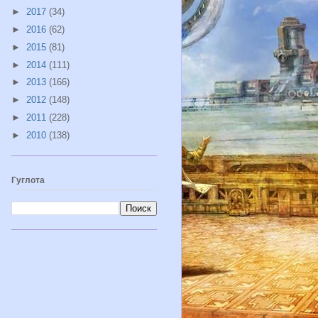
►
2017
(34)
►
2016
(62)
►
2015
(81)
►
2014
(111)
►
2013
(166)
►
2012
(148)
►
2011
(228)
►
2010
(138)
Гуглота