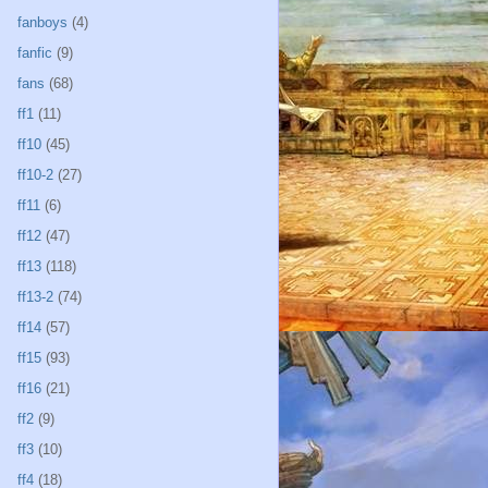
fanboys
(4)
fanfic
(9)
fans
(68)
ff1
(11)
ff10
(45)
ff10-2
(27)
ff11
(6)
ff12
(47)
ff13
(118)
ff13-2
(74)
ff14
(57)
ff15
(93)
ff16
(21)
ff2
(9)
ff3
(10)
ff4
(18)