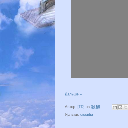
Дальше »
Автор:
[TD]
на
04:59
Ярлыки:
dissidia