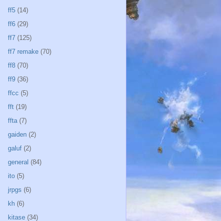
ff5
(14)
ff6
(29)
ff7
(125)
ff7 remake
(70)
ff8
(70)
ff9
(36)
ffcc
(5)
fft
(19)
ffta
(7)
gaiden
(2)
galuf
(2)
general
(84)
ito
(5)
jrpgs
(6)
kh
(6)
kitase
(34)