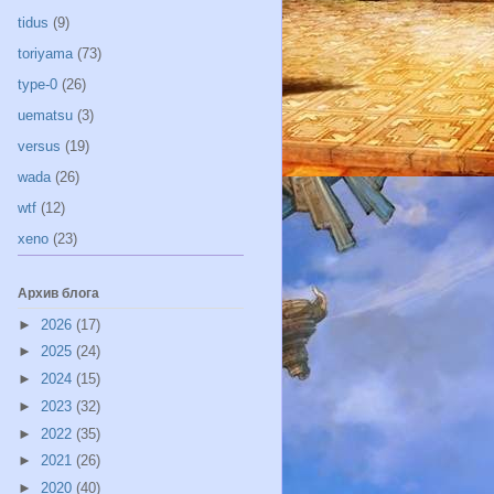
tidus
(9)
toriyama
(73)
type-0
(26)
uematsu
(3)
versus
(19)
wada
(26)
wtf
(12)
xeno
(23)
Архив блога
►
2026
(17)
►
2025
(24)
►
2024
(15)
►
2023
(32)
►
2022
(35)
►
2021
(26)
►
2020
(40)