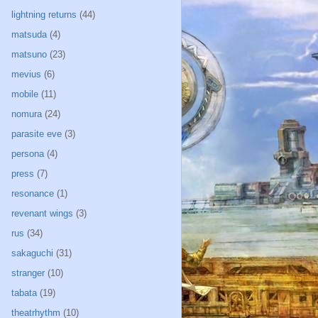
lightning returns
(44)
matsuda
(4)
matsuno
(23)
mevius
(6)
mobile
(11)
nomura
(24)
parasite eve
(3)
persona
(4)
press
(7)
resonance
(1)
revenant wings
(3)
rus
(34)
sakaguchi
(31)
stranger
(10)
tabata
(19)
theatrhythm
(10)