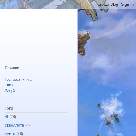
Ссылки
Гостевая книга
Твич
Ютуб
Тэги
4f
(28)
скволлота
(4)
хуита
(56)