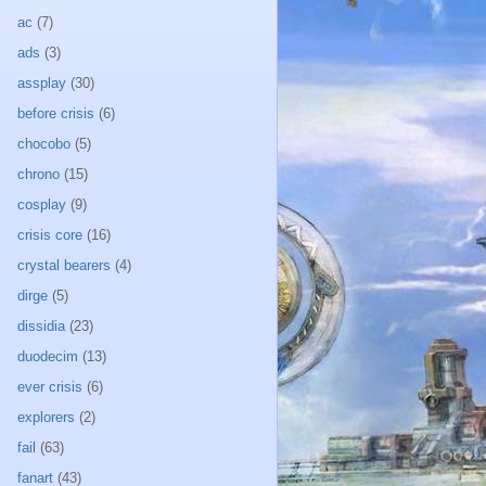
ac
(7)
ads
(3)
assplay
(30)
before crisis
(6)
chocobo
(5)
chrono
(15)
cosplay
(9)
crisis core
(16)
crystal bearers
(4)
dirge
(5)
dissidia
(23)
duodecim
(13)
ever crisis
(6)
explorers
(2)
fail
(63)
fanart
(43)