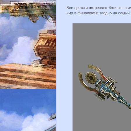
Все протаги встречают богиню по и
имя в финалках и заодно на самый 