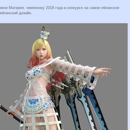
мени Материя, чемпионку 2018 года в конкурсе на самое ебланское
ебланский дизайн.