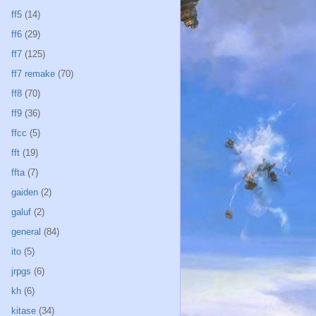
ff5
(14)
ff6
(29)
ff7
(125)
ff7 remake
(70)
ff8
(70)
ff9
(36)
ffcc
(5)
fft
(19)
ffta
(7)
gaiden
(2)
galuf
(2)
general
(84)
ito
(5)
jrpgs
(6)
kh
(6)
kitase
(34)