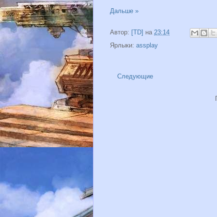
Дальше »
Автор:
[TD]
на
23:14
Ярлыки:
assplay
Следующие