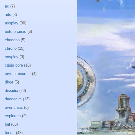
ac
(7)
ads
(3)
assplay
(30)
before crisis
(6)
chocobo
(5)
chrono
(15)
cosplay
(9)
crisis core
(16)
crystal bearers
(4)
dirge
(5)
dissidia
(23)
duodecim
(13)
ever crisis
(6)
explorers
(2)
fail
(63)
fanart
(43)