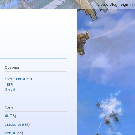
Ссылки
Гостевая книга
Твич
Ютуб
Тэги
4f
(28)
скволлота
(4)
хуита
(56)