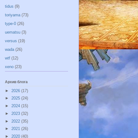
tidus
(9)
toriyama
(73)
type-0
(26)
uematsu
(3)
versus
(19)
wada
(26)
wtf
(12)
xeno
(23)
Архив блога
►
2026
(17)
►
2025
(24)
►
2024
(15)
►
2023
(32)
►
2022
(35)
►
2021
(26)
►
2020
(40)