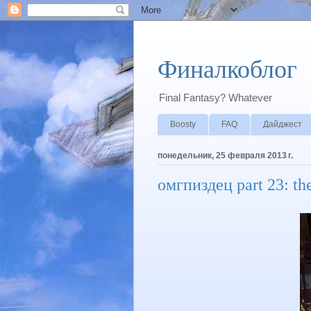
Финалкоблог
Final Fantasy? Whatever
Boosty
FAQ
Дайджест
понедельник, 25 февраля 2013 г.
омгпиздец part 23: the