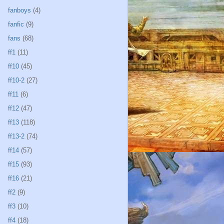
fanboys
(4)
fanfic
(9)
fans
(68)
ff1
(11)
ff10
(45)
ff10-2
(27)
ff11
(6)
ff12
(47)
ff13
(118)
ff13-2
(74)
ff14
(57)
ff15
(93)
ff16
(21)
ff2
(9)
ff3
(10)
ff4
(18)