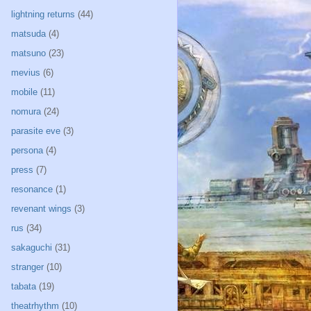
lightning returns
(44)
matsuda
(4)
matsuno
(23)
mevius
(6)
mobile
(11)
nomura
(24)
parasite eve
(3)
persona
(4)
press
(7)
resonance
(1)
revenant wings
(3)
rus
(34)
sakaguchi
(31)
stranger
(10)
tabata
(19)
theatrhythm
(10)