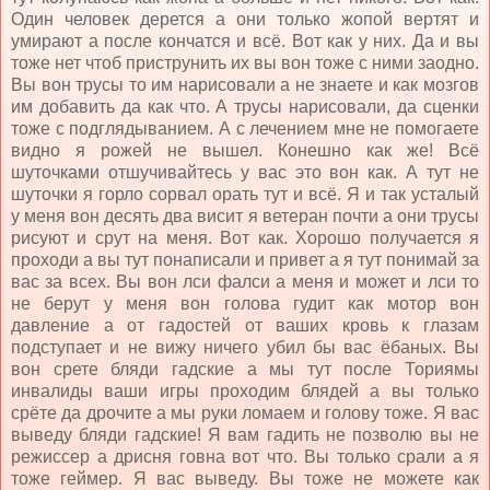
Один человек дерется а они только жопой вертят и
умирают а после кончатся и всё. Вот как у них. Да и вы
тоже нет чтоб приструнить их вы вон тоже с ними заодно.
Вы вон трусы то им нарисовали а не знаете и как мозгов
им добавить да как что. А трусы нарисовали, да сценки
тоже с подглядыванием. А с лечением мне не помогаете
видно я рожей не вышел. Конешно как же! Всё
шуточками отшучивайтесь у вас это вон как. А тут не
шуточки я горло сорвал орать тут и всё. Я и так усталый
у меня вон десять два висит я ветеран почти а они трусы
рисуют и срут на меня. Вот как. Хорошо получается я
проходи а вы тут понаписали и привет а я тут понимай за
вас за всех. Вы вон лси фалси а меня и может и лси то
не берут у меня вон голова гудит как мотор вон
давление а от гадостей от ваших кровь к глазам
подступает и не вижу ничего убил бы вас ёбаных. Вы
вон срете бляди гадские а мы тут после Ториямы
инвалиды ваши игры проходим блядей а вы только
срёте да дрочите а мы руки ломаем и голову тоже. Я вас
выведу бляди гадские! Я вам гадить не позволю вы не
режиссер а дрисня говна вот что. Вы только срали а я
тоже геймер. Я вас выведу. Вы тоже не можете как