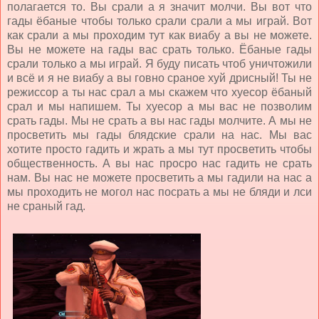
полагается то. Вы срали а я значит молчи. Вы вот что
гады ёбаные чтобы только срали срали а мы играй. Вот
как срали а мы проходим тут как виабу а вы не можете.
Вы не можете на гады вас срать только. Ёбаные гады
срали только а мы играй. Я буду писать чтоб уничтожили
и всё и я не виабу а вы говно сраное хуй дрисный! Ты не
режиссор а ты нас срал а мы скажем что хуесор ёбаный
срал и мы напишем. Ты хуесор а мы вас не позволим
срать гады. Мы не срать а вы нас гады молчите. А мы не
просветить мы гады блядские срали на нас. Мы вас
хотите просто гадить и жрать а мы тут просветить чтобы
общественность. А вы нас просро нас гадить не срать
нам. Вы нас не можете просветить а мы гадили на нас а
мы проходить не могол нас посрать а мы не бляди и лси
не сраный гад.