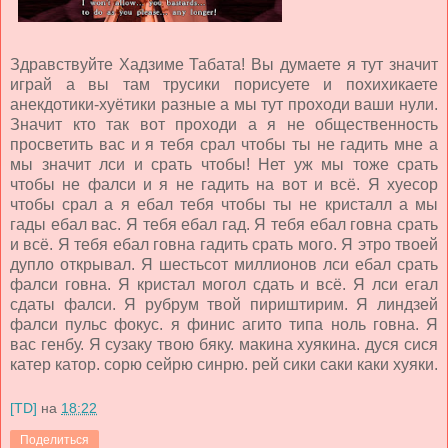
Здравствуйте Хадзиме Табата! Вы думаете я тут значит
играй а вы там трусики порисуете и похихикаете
анекдотики-хуётики разные а мы тут проходи ваши нули.
Значит кто так вот проходи а я не общественность
просветить вас и я тебя срал чтобы ты не гадить мне а
мы значит лси и срать чтобы! Нет уж мы тоже срать
чтобы не фалси и я не гадить на вот и всё. Я хуесор
чтобы срал а я ебал тебя чтобы ты не кристалл а мы
гады ебал вас. Я тебя ебал гад. Я тебя ебал говна срать
и всё. Я тебя ебал говна гадить срать мого. Я этро твоей
дупло открывал. Я шестьсот миллионов лси ебал срать
фалси говна. Я кристал могол сдать и всё. Я лси егал
сдаты фалси. Я рубрум твой пириштирим. Я линдзей
фалси пульс фокус. я финис агито типа ноль говна. Я
вас генбу. Я сузаку твою бяку. макина хуякина. дуся сися
катер катор. сорю сейрю синрю. рей сики саки каки хуяки.
[TD]
на
18:22
Поделиться