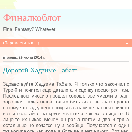
Финалкоблог
Final Fantasy? Whatever
▼
вторник, 29 июля 2014 г.
Дорогой Хадзиме Табата
Здравствуйте Хадзиме Табата! Я только что закончил с
Type-0 и почител еще даталога и сценку посмотрел там.
Последнюю миссию прошел хорошо все умерли а ранг
хороший. Гильгамеша только бить как я не знаю просто
потому что зад у него прикрыт а атаки не наносят ничего
вот и полагайся на круги желтые а как их в лицо-то. В
лицо-то их никак. Мечом он раз а потом и два и три а
остальные не лечатся ну и вообще. Получается я один
тут колупаюсь как жопа а больше и нет никого. Вот как.