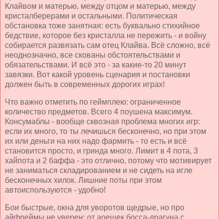
Клайвом и матерью, между отцом и матерью, между
кристалберерами и остальными. Политическая
обстановка тоже занятная: есть буквально стихийное
бедствие, которое без кристалла не пережить - и войну
собирается развязать сам отец Клайва. Всё сложно, всё
неоднозначно, все скованы обстоятельствами и
обязательствами. И всё это - за какие-то 20 минут
завязки. Вот какой уровень сценария и постановки
должен быть в современных дорогих играх!
Что важно отметить по геймплею: ограниченное
количество предметов. Всего 4 поушена максимум.
Консумаблы - вообще сквозная проблема многих игр:
если их много, то ты лечишься бесконечно, но при этом
их или деньги на них надо фармить - то есть и всё
становится просто, и гринда много. Лимит в 4 пота, 3
хайпота и 2 баффа - это отлично, потому что мотивирует
не заниматься складированием и не сидеть на игле
бесконечных хилок. Лишние поты при этом
автоиспользуются - удобно!
Бои быстрые, окна для уворотов щедрые, но про
айфреймы не уверен: от аоешек босса-драгуна с