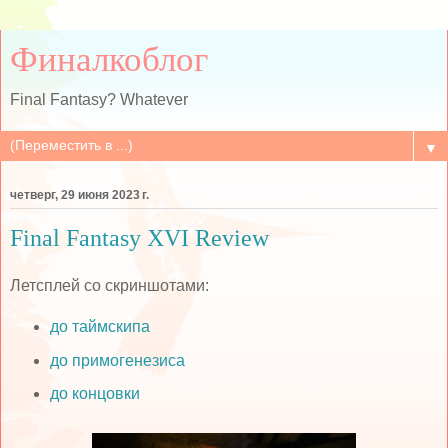
Финалкоблог
Final Fantasy? Whatever
▼
четверг, 29 июня 2023 г.
Final Fantasy XVI Review
Летсплей со скриншотами:
до таймскипа
до примогенезиса
до концовки