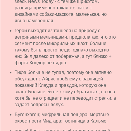
здесь News Today - с тем же шрифтом.
разница примерно такая же, как и с
дизайнами собаки-маскота: маленькая, но
явно намеренная.
герои выходят из тоннеля на природу с
ветряными мельницами. предполагаю, что это
сегмент после мифрильных шахт: больше
такому быть просто негде. однако выход из
них был далеко от побережья, а тут близко +
форта Кондор не видно.
Тифа больше не тупая, поэтому она активно
обсуждает с Айрис проблему с разницей
показаний Клауда и правдой, которую она
знает. Больше ей не к кому обратиться, но она
хотя бы не отрицает и не переводит стрелки, а
задаёт вопросы вслух.
Бугенхаген; мифрильная пещера; мертвые
окрестности Мидгара; гостиница в Кальме.
новый босс - кристальный голем. но в какой