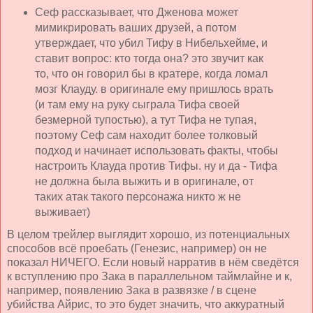
Сеф рассказывает, что Дженова может
мимикрировать ваших друзей, а потом
утверждает, что убил Тифу в Нибельхейме, и
ставит вопрос: кто тогда она? это звучит как
то, что он говорил бы в кратере, когда ломал
мозг Клауду. в оригинале ему пришлось врать
(и там ему на руку сыграла Тифа своей
безмерной тупостью), а тут Тифа не тупая,
поэтому Сеф сам находит более толковый
подход и начинает использовать факты, чтобы
настроить Клауда против Тифы. ну и да - Тифа
не должна была выжить и в оригинале, от
таких атак такого персонажа никто ж не
выживает)
В целом трейлер выглядит хорошо, из потенциальных
способов всё проебать (Генезис, например) он не
показал НИЧЕГО. Если новый нарратив в нём сведётся
к вступлению про Зака в параллельном таймлайне и к,
например, появлению Зака в развязке / в сцене
убийства Айрис, то это будет значить, что аккуратный