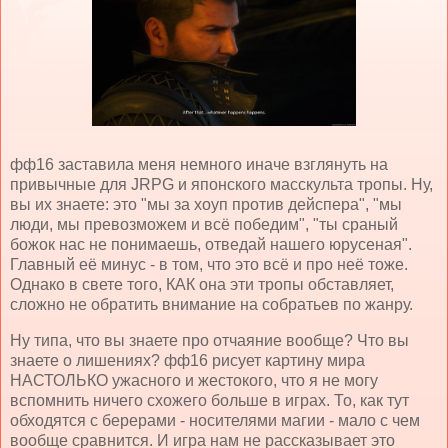
фф16 заставила меня немного иначе взглянуть на
привычные для JRPG и японского масскульта тропы. Ну,
вы их знаете: это "мы за хоуп против дейспера", "мы
люди, мы превозможем и всё победим", "ты сраный
божок нас не понимаешь, отведай нашего юрусеная".
Главный её минус - в том, что это всё и про неё тоже.
Однако в свете того, КАК она эти тропы обставляет,
сложно не обратить внимание на собратьев по жанру.
Ну типа, что вы знаете про отчаяние вообще? Что вы
знаете о лишениях? фф16 рисует картину мира
НАСТОЛЬКО ужасного и жестокого, что я не могу
вспомнить ничего схожего больше в играх. То, как тут
обходятся с берерами - носителями магии - мало с чем
вообще сравнится. И игра нам не рассказывает это