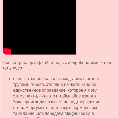
Новый трейлер фф7р2, теперь с подробностями. Что я
тут увидел:
очень странное начало с мидгаром в огне и
трупами героев. это явно не часть канона;
единственное оправдание, которое я могу
этому найти, - что это в таймлайне живого
Зака происходит. в качестве подтверждения
вот вам аргумент: по телеку в нормальном
таймлайне шла передача Midgar Today, а