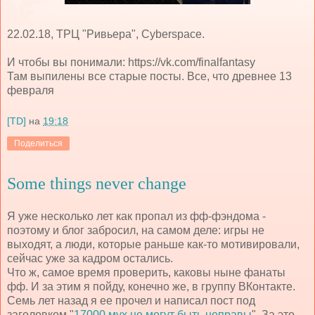
22.02.18, ТРЦ "Ривьера", Cyberspace.
И чтобы вы понимали: https://vk.com/finalfantasy
Там выпилены все старые посты. Все, что древнее 13
февраля
[TD]
на
19:18
Поделиться
Some things never change
Я уже несколько лет как пропал из фф-фэндома -
поэтому и блог забросил, на самом деле: игры не
выходят, а люди, которые раньше как-то мотивировали,
сейчас уже за кадром остались.
Что ж, самое время проверить, каковы ныне фанаты
фф. И за этим я пойду, конечно же, в группу ВКонтакте.
Семь лет назад я ее прочел и написал пост под
заголовком "
17000 мух не могут быть неправы
". За это