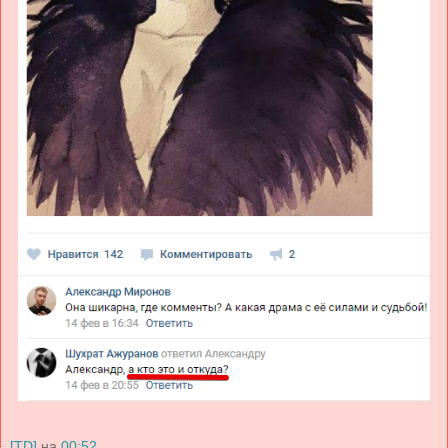
[TD]
на
00:52