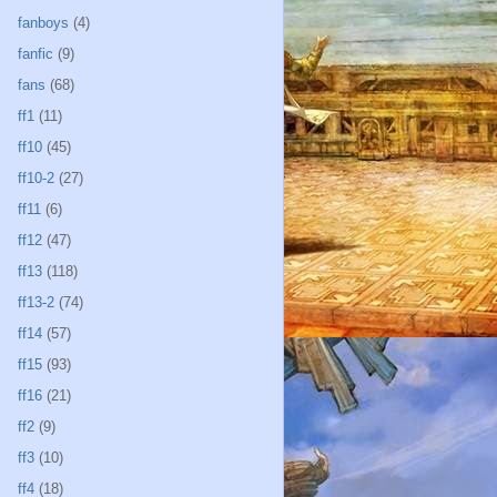
fanboys
(4)
fanfic
(9)
fans
(68)
ff1
(11)
ff10
(45)
ff10-2
(27)
ff11
(6)
ff12
(47)
ff13
(118)
ff13-2
(74)
ff14
(57)
ff15
(93)
ff16
(21)
ff2
(9)
ff3
(10)
ff4
(18)