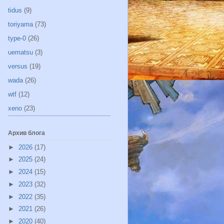
tidus
(9)
toriyama
(73)
type-0
(26)
uematsu
(3)
versus
(19)
wada
(26)
wtf
(12)
xeno
(23)
Архив блога
►
2026
(17)
►
2025
(24)
►
2024
(15)
►
2023
(32)
►
2022
(35)
►
2021
(26)
►
2020
(40)