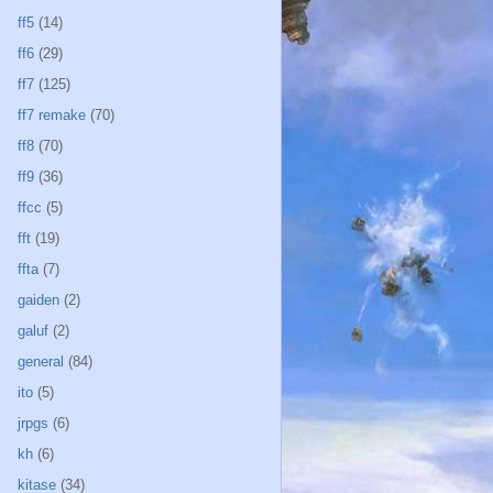
ff5
(14)
ff6
(29)
ff7
(125)
ff7 remake
(70)
ff8
(70)
ff9
(36)
ffcc
(5)
fft
(19)
ffta
(7)
gaiden
(2)
galuf
(2)
general
(84)
ito
(5)
jrpgs
(6)
kh
(6)
kitase
(34)