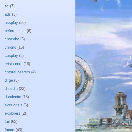
ac
(7)
ads
(3)
assplay
(30)
before crisis
(6)
chocobo
(5)
chrono
(15)
cosplay
(9)
crisis core
(16)
crystal bearers
(4)
dirge
(5)
dissidia
(23)
duodecim
(13)
ever crisis
(6)
explorers
(2)
fail
(63)
fanart
(43)