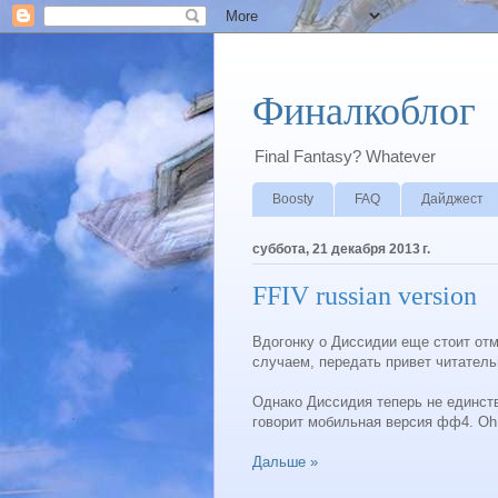
Финалкоблог
Final Fantasy? Whatever
Boosty
FAQ
Дайджест
суббота, 21 декабря 2013 г.
FFIV russian version
Вдогонку о Диссидии еще стоит отм
случаем, передать привет читатель
Однако Диссидия теперь не единств
говорит мобильная версия фф4. Oh
Дальше »