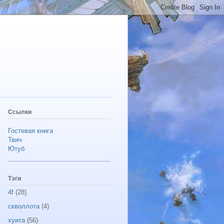
Ссылки
Гостевая книга
Твич
Ютуб
Тэги
4f
(28)
скволлота
(4)
хуита
(56)