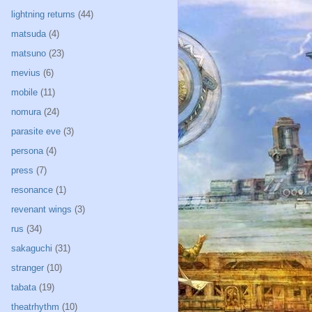
lightning returns
(44)
matsuda
(4)
matsuno
(23)
mevius
(6)
mobile
(11)
nomura
(24)
parasite eve
(3)
persona
(4)
press
(7)
resonance
(1)
revenant wings
(3)
rus
(34)
sakaguchi
(31)
stranger
(10)
tabata
(19)
theatrhythm
(10)