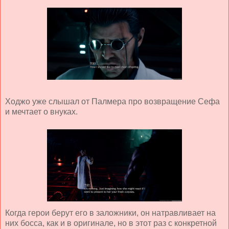
Ходжо уже слышал от Палмера про возвращение Сефа
и мечтает о внуках.
Когда герои берут его в заложники, он натравливает на
них босса, как и в оригинале, но в этот раз с конкретной