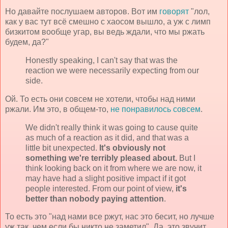
Но давайте послушаем авторов. Вот им
говорят
"лол,
как у вас тут всё смешно с хаосом вышло, а уж с лимп
бизкитом вообще угар, вы ведь ждали, что мы ржать
будем, да?"
Honestly speaking, I can't say that was the
reaction we were necessarily expecting from our
side.
Ой. То есть они совсем не хотели, чтобы над ними
ржали. Им это, в общем-то,
не понравилось совсем
.
We didn't really think it was going to cause quite
as much of a reaction as it did, and that was a
little bit unexpected.
It's obviously not
something we're terribly pleased about.
But I
think looking back on it from where we are now, it
may have had a slight positive impact if it got
people interested. From our point of view,
it's
better than nobody paying attention
.
То есть это "над нами все ржут, нас это бесит, но лучше
уж так, чем если бы никто не заметил". Да, это звучит