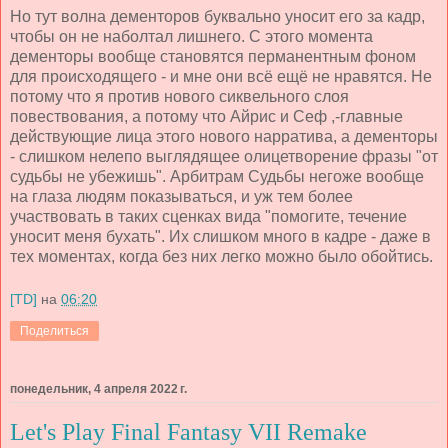
Но тут волна дементоров буквально уносит его за кадр,
чтобы он не наболтал лишнего. С этого момента
дементоры вообще становятся перманентным фоном
для происходящего - и мне они всё ещё не нравятся. Не
потому что я против нового сиквельного слоя
повествования, а потому что Айрис и Сеф ,-главные
действующие лица этого нового нарратива, а дементоры
- слишком нелепо выглядящее олицетворение фразы "от
судьбы не убежишь". Арбитрам Судьбы негоже вообще
на глаза людям показываться, и уж тем более
участвовать в таких сценках вида "помогите, течение
уносит меня бухать". Их слишком много в кадре - даже в
тех моментах, когда без них легко можно было обойтись.
[TD]
на
06:20
Поделиться
понедельник, 4 апреля 2022 г.
Let's Play Final Fantasy VII Remake