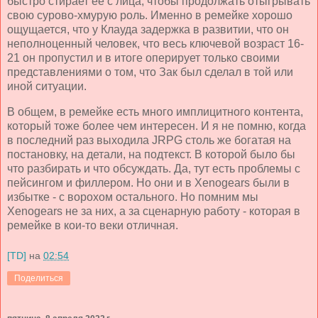
быстро стирает её с лица, чтобы продолжать отыгрывать
свою сурово-хмурую роль. Именно в ремейке хорошо
ощущается, что у Клауда задержка в развитии, что он
неполноценный человек, что весь ключевой возраст 16-
21 он пропустил и в итоге оперирует только своими
представлениями о том, что Зак был сделал в той или
иной ситуации.
В общем, в ремейке есть много имплицитного контента,
который тоже более чем интересен. И я не помню, когда
в последний раз выходила JRPG столь же богатая на
постановку, на детали, на подтекст. В которой было бы
что разбирать и что обсуждать. Да, тут есть проблемы с
пейсингом и филлером. Но они и в Xenogears были в
избытке - с ворохом остального. Но помним мы
Xenogears не за них, а за сценарную работу - которая в
ремейке в кои-то веки отличная.
[TD]
на
02:54
Поделиться