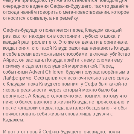
чему не приводило. Тут же это становится поводом для
очередного видения Сефа-из-будущего, так что давайте
отсюда начнём говорить о мета-повествовании, которое
относится к сиквелу, а не ремейку.
Сеф-из-будущего появляется перед Клаудом каждый
раз, как тот находится в состоянии глубокого шока, и
каждый раз троллит его. Это же он делал и в оригинале,
когда понял, кто такой Клауд: разогнав ненависть Клауда
к себе всеми возможными способами, включая убийство
Айрис, он заставил Клауда прийти к нему, сломан ему
психику и сделал послушной марионеткой. Перед
событиями Advent Children, будучи полурастворённым в
Лайфстриме, Сеф цеплялся исключительно за его связь
с Клаудом: пока Клауд его помнил, у Сефа был какой-то
якорь в реальности, через который можно было бы
вернуться. А Клауд его, конечно же, помнил, потому что
ничего более важного в жизни Клауда не происходило, и
после концовки он два года шатался бесцельно - чтобы
почувствовать себя живым снова лишь в дуэли с
Кадажем.
И вот этот новый Сеф-из-будущего, очевидно, почти