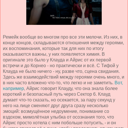
Ремейк вообще во многом про все эти мелочи. Из них, в
конце концов, складываются отношения между героями,
их воспоминания, которые так для них по итогу
оказываются важны, у них появляется химия. В
оригинале это было у Клауда и Айрис от их первой
встречи и до Корнео - но практически и всё. С Тифой у
Клауда не было ничего - ну, разве что, сцена свидания.
Здесь же взаимодействий между героями очень много, и
в них часто вложено что-то, что легко и не заметить.
Вот,
например
, Айрис говорит Клауду, что она знала более
короткий и безопасный путь через Сектор 6. Клауд
думает что-то сказать, но осекается, за пару секунд у
него на лице сменяют друг друга сразу несколько
эмоций: возмущённое недоумение, понимание со
вздохом, мимолётная улыбка от осознания того, что
Айрис просто хотела с ним побольше потусить, - и он