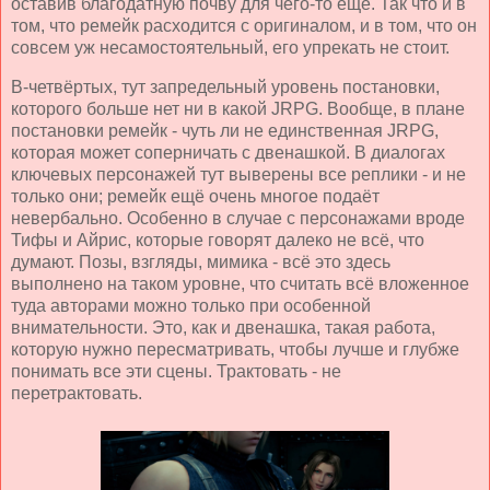
оставив благодатную почву для чего-то ещё. Так что и в
том, что ремейк расходится с оригиналом, и в том, что он
совсем уж несамостоятельный, его упрекать не стоит.
В-четвёртых, тут запредельный уровень постановки,
которого больше нет ни в какой JRPG. Вообще, в плане
постановки ремейк - чуть ли не единственная JRPG,
которая может соперничать с двенашкой. В диалогах
ключевых персонажей тут выверены все реплики - и не
только они; ремейк ещё очень многое подаёт
невербально. Особенно в случае с персонажами вроде
Тифы и Айрис, которые говорят далеко не всё, что
думают. Позы, взгляды, мимика - всё это здесь
выполнено на таком уровне, что считать всё вложенное
туда авторами можно только при особенной
внимательности. Это, как и двенашка, такая работа,
которую нужно пересматривать, чтобы лучше и глубже
понимать все эти сцены. Трактовать - не
перетрактовать.