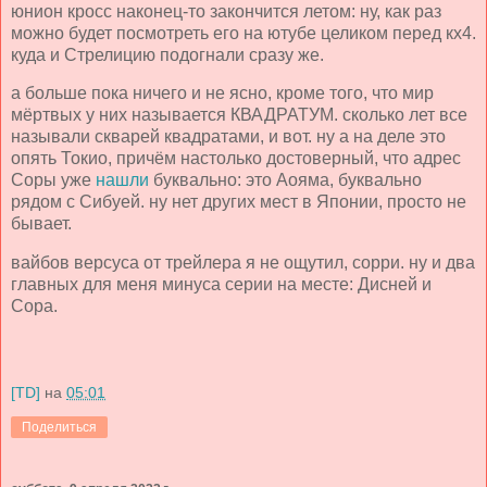
юнион кросс наконец-то закончится летом: ну, как раз
можно будет посмотреть его на ютубе целиком перед кх4.
куда и Стрелицию подогнали сразу же.
а больше пока ничего и не ясно, кроме того, что мир
мёртвых у них называется КВАДРАТУМ. сколько лет все
называли скварей квадратами, и вот. ну а на деле это
опять Токио, причём настолько достоверный, что адрес
Соры уже
нашли
буквально: это Аояма, буквально
рядом с Сибуей. ну нет других мест в Японии, просто не
бывает.
вайбов версуса от трейлера я не ощутил, сорри. ну и два
главных для меня минуса серии на месте: Дисней и
Сора.
[TD]
на
05:01
Поделиться