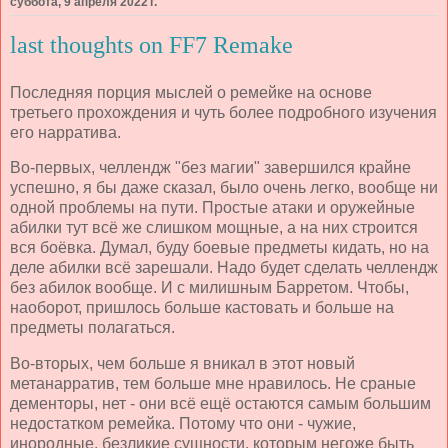
суббота, 9 апреля 2022 г.
last thoughts on FF7 Remake
Последняя порция мыслей о ремейке на основе
третьего прохождения и чуть более подробного изучения
его нарратива.
Во-первых, челлендж "без магии" завершился крайне
успешно, я бы даже сказал, было очень легко, вообще ни
одной проблемы на пути. Простые атаки и оружейные
абилки тут всё же слишком мощные, а на них строится
вся боёвка. Думал, буду боевые предметы кидать, но на
деле абилки всё зарешали. Надо будет сделать челлендж
без абилок вообще. И с милишным Барретом. Чтобы,
наоборот, пришлось больше кастовать и больше на
предметы полагаться.
Во-вторых, чем больше я вникал в этот новый
метанарратив, тем больше мне нравилось. Не сраные
дементоры, нет - они всё ещё остаются самым большим
недостатком ремейка. Потому что они - чужие,
инородные, безликие сущности, которым негоже быть