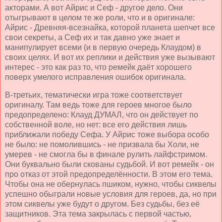
акторами. А вот Айрис и Сеф - другое дело. Они
отыгрывают в целом те же роли, что и в оригинале:
Айрис - Древняя-всезнайка, которой планета шепчет все
свои секреты, а Сеф их и так давно уже знает и
манипулирует всеми (и в первую очередь Клаудом) в
своих целях. И вот их реплики и действия уже вызывают
интерес - это как раз то, что ремейк даёт хорошего
поверх умелого исправления ошибок оригинала.
В-третьих, тематически игра тоже соответствует
оригиналу. Там ведь тоже для героев многое было
предопределено: Клауд ДУМАЛ, что он действует по
собственной воле, но нет: все его действия лишь
приближали победу Сефа. У Айрис тоже выбора особо
не было: не помолившись - не призвала бы Холи, не
умерев - не смогла бы в финале рулить лайфстримом.
Они буквально были скованы судьбой. И вот ремейк - он
про отказ от этой предопределённости. В этом его тема.
Чтобы она не обернулась пшиком, нужно, чтобы сиквелы
успешно обыграли новые условия для героев, да, но при
этом сиквелы уже будут о другом. Без судьбы, без её
защитников. Эта тема закрылась с первой частью,