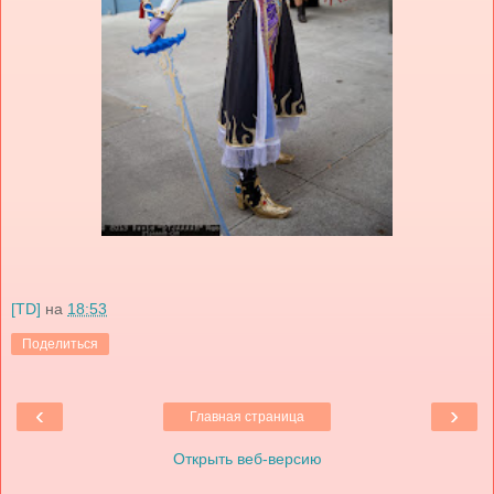
[TD]
на
18:53
Поделиться
‹
›
Главная страница
Открыть веб-версию