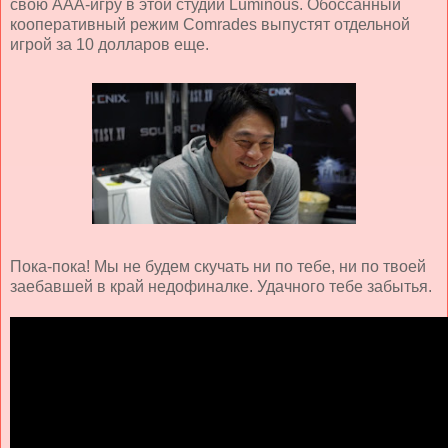
свою AAA-игру в этой студии Luminous. Обоссанный
кооперативный режим Comrades выпустят отдельной
игрой за 10 долларов еще.
Пока-пока! Мы не будем скучать ни по тебе, ни по твоей
заебавшей в край недофиналке. Удачного тебе забытья.