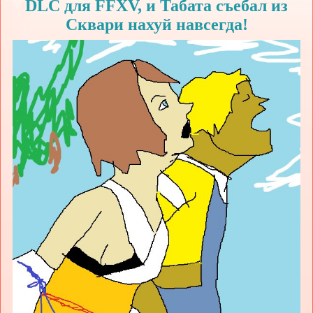
DLC для FFXV, и Табата съебал из
Сквари нахуй навсегда!