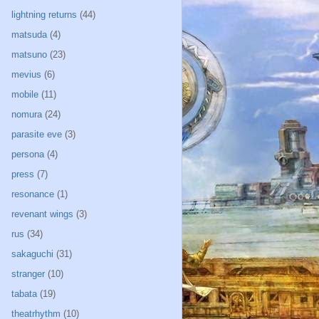
lightning returns
(44)
matsuda
(4)
matsuno
(23)
mevius
(6)
mobile
(11)
nomura
(24)
parasite eve
(3)
persona
(4)
press
(7)
resonance
(1)
revenant wings
(3)
rus
(34)
sakaguchi
(31)
stranger
(10)
tabata
(19)
theatrhythm
(10)