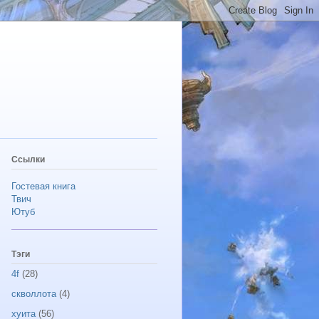
Ссылки
Гостевая книга
Твич
Ютуб
Тэги
4f
(28)
скволлота
(4)
хуита
(56)