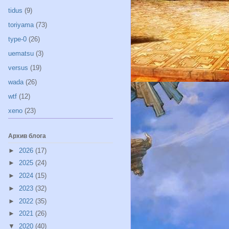
tidus
(9)
toriyama
(73)
type-0
(26)
uematsu
(3)
versus
(19)
wada
(26)
wtf
(12)
xeno
(23)
Архив блога
►
2026
(17)
►
2025
(24)
►
2024
(15)
►
2023
(32)
►
2022
(35)
►
2021
(26)
▼
2020
(40)