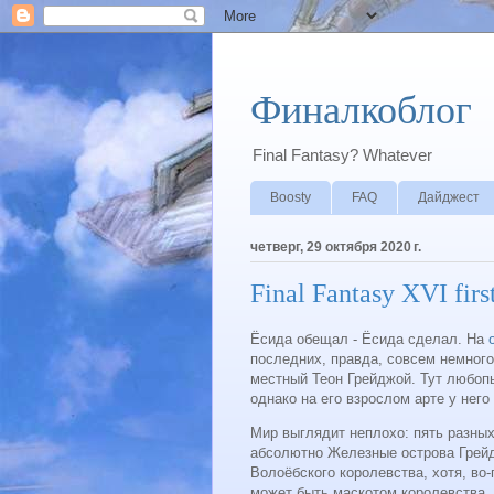
Финалкоблог
Final Fantasy? Whatever
Boosty
FAQ
Дайджест
четверг, 29 октября 2020 г.
Final Fantasy XVI first
Ёсида обещал - Ёсида сделал. На
последних, правда, совсем немного 
местный Теон Грейджой. Тут любопы
однако на его взрослом арте у нег
Мир выглядит неплохо: пять разных 
абсолютно Железные острова Грейд
Волоёбского королевства, хотя, во-
может быть маскотом королевства, 