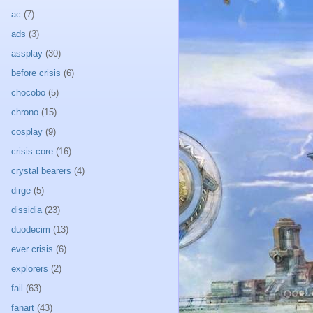
ac
(7)
ads
(3)
assplay
(30)
before crisis
(6)
chocobo
(5)
chrono
(15)
cosplay
(9)
crisis core
(16)
crystal bearers
(4)
dirge
(5)
dissidia
(23)
duodecim
(13)
ever crisis
(6)
explorers
(2)
fail
(63)
fanart
(43)