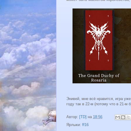
Энивей, мне всё нравится, игра уж
году так в 22-м (потому что в 21-м 
Автор:
[TD]
на
18:56
Ярлыки:
ff16