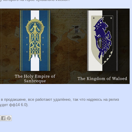
е в продакшене, все работают удалённо, так что надеюсь на релиз
будет фф14 6.0).