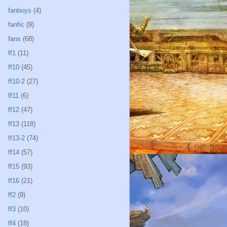
fanboys
(4)
fanfic
(9)
fans
(68)
ff1
(11)
ff10
(45)
ff10-2
(27)
ff11
(6)
ff12
(47)
ff13
(118)
ff13-2
(74)
ff14
(57)
ff15
(93)
ff16
(21)
ff2
(9)
ff3
(10)
ff4
(18)