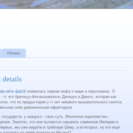
Обзоры
 details
офсайте фф16
появилась первая инфа о мире и персонажах. О
- гг, его братец-у-бля-вызыватель Джошуа и Джилл, которая как
тно, что по предыстории у гг нет никакого вызывательного скилла,
о весьма себе демоническая ифриторука.
государств, у каждого - своя суть. Железное королевство -
жоев. Занятно, что они пытаются скрывать саммонов Империи и
первых, мы уже видели в трейлере Шиву, а во-вторых, ну кто ещё
у которого на гербе буквально Иксион?