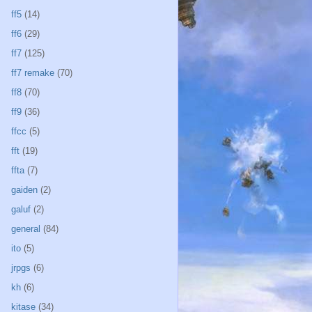
ff5
(14)
ff6
(29)
ff7
(125)
ff7 remake
(70)
ff8
(70)
ff9
(36)
ffcc
(5)
fft
(19)
ffta
(7)
gaiden
(2)
galuf
(2)
general
(84)
ito
(5)
jrpgs
(6)
kh
(6)
kitase
(34)