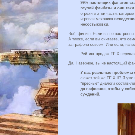
99% настоящих фанатов ста
глупой фанбазы и они таки 
огрехи в этой части, которые
игровая механика
вследствие
несостыковки
.
Всё, финиш. Если вы не настроены
А также, если вы считаете, что сем
за графона совсем. Или если, напр
Рейтинг продаж FF X перепл
Да. Наверное, вы не настоящий фанат
У вас реальные проблемы 
сюжет той же FF XIII? Я уже 
"пресные" диалоги составил
да пафосное, чтобы у соб
суждений.