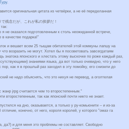
Гуру
.
авится оригинальная цитата из четвёрки, а не её переделанная
りで残念だが、これが私の挨拶だ！
так:
ю я не оказался подготовленным к столь неожиданной встрече,
е в качестве подарка!"
аток и вешает всем 25 тыщам обитателей этой коммуны лапшу на
 что возразить не могут. Хотел бы я посоветовать завсегдатаям
дь знатока японского и хлестать этому выскочке по роже каждый раз,
тсутствующими) знаниями языка, да вот только очевидно, что у него
 пор, как я в прошлый раз заходил в эту помойку, его снизили до
кий не надо объяснять, что это нихуя не перевод, а оголтелая
с жанр jrpg считается чем то второстепенным."
ти второстепенным, так как японский почти никто не знает.
устился на дно, оказывается, а только у ру-комьюнити -- и из-за
В отличие, конечно, от него, короля королей, у которого "омаэ га
а, да?) и для меня это проблемы не составляет. Свободно