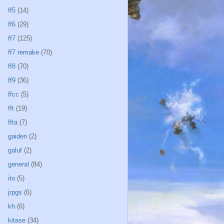
ff5
(14)
ff6
(29)
ff7
(125)
ff7 remake
(70)
ff8
(70)
ff9
(36)
ffcc
(5)
fft
(19)
ffta
(7)
gaiden
(2)
galuf
(2)
general
(84)
ito
(5)
jrpgs
(6)
kh
(6)
kitase
(34)