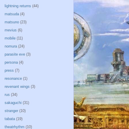
lightning returns
(44)
matsuda
(4)
matsuno
(23)
mevius
(6)
mobile
(11)
nomura
(24)
parasite eve
(3)
persona
(4)
press
(7)
resonance
(1)
revenant wings
(3)
rus
(34)
sakaguchi
(31)
stranger
(10)
tabata
(19)
theatrhythm
(10)