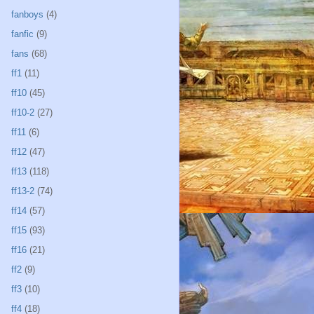
fanboys
(4)
fanfic
(9)
fans
(68)
ff1
(11)
ff10
(45)
ff10-2
(27)
ff11
(6)
ff12
(47)
ff13
(118)
ff13-2
(74)
ff14
(57)
ff15
(93)
ff16
(21)
ff2
(9)
ff3
(10)
ff4
(18)