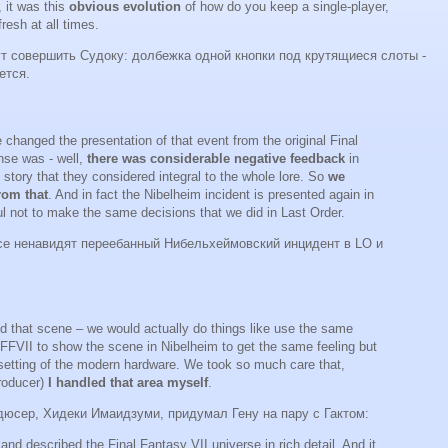
, it was this
obvious evolution
of how do you keep a single-player,
resh at all times.
 совершить Судоку: долбежка одной кнопки под крутящиеся слоты -
ется.
changed the presentation of that event from the original Final
nse was - well,
there was considerable negative feedback
in
 story that they considered integral to the whole lore. So
we
rom that
. And in fact the Nibelheim incident is presented again in
ul not to make the same decisions that we did in Last Order.
все ненавидят переебанный Нибельхеймовский инцидент в LO и
ld that scene – we would actually do things like use the same
FFVII to show the scene in Nibelheim to get the same feeling but
e setting of the modern hardware. We took so much care that,
roducer)
I handled that area myself
.
дюсер, Хидеки Имаидзуми, придумал Гену на пару с Гактом:
and described the Final Fantasy VII universe in rich detail. And it