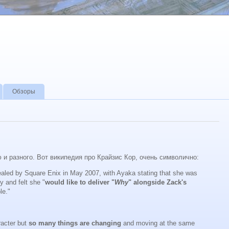
Обзоры
 и разного. Вот википедия про Крайзис Кор, очень символично:
ealed by Square Enix in May 2007, with Ayaka stating that she was
y and felt she "
would like to deliver "
Why
" alongside Zack's
le."
racter but
so many things are changing
and moving at the same