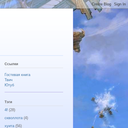
Ссылки
Гостевая книга
Твич
Ютуб
Тэги
4f
(28)
скволлота
(4)
хуита
(56)