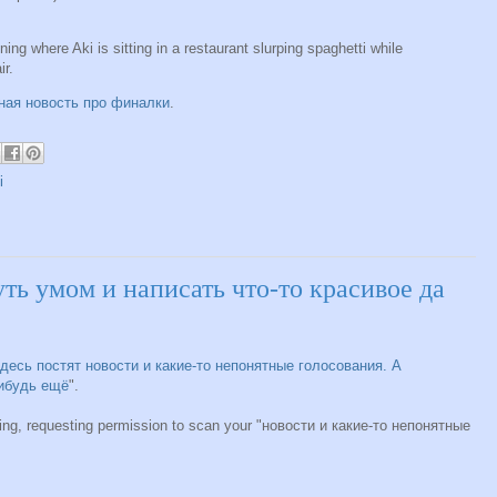
ing where Aki is sitting in a restaurant slurping spaghetti while
ir.
ная новость про финалки
.
i
ть умом и написать что-то красивое да
десь постят новости и какие-то непонятные голосования. А
ибудь ещё
".
king, requesting permission to scan your "новости и какие-то непонятные