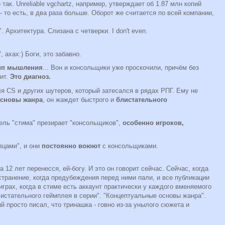
так. Unreliable vgchartz, например, утверждает об 1.87 млн копий
- то есть, в два раза больше. Оборот же считается по всей компании,
. Архитектура. Слизана с четверки. I don't even.
 ахах:) Боги, это забавно.
тип мышления
... Вон и консольщики уже проскочили, причём без
рит.
Это диагноз.
 CS и других шутеров, который затесался в рядах РПГ. Ему не
основы жанра
, он жаждет быстрого и
блистательного
ель "стима" презирает "консольщиков",
особенно игроков,
вцами", и они
постоянно воюют
с консольщиками.
 12 лет перенесся, ей-богу. И это он говорит сейчас. Сейчас, когда
транение, когда предубеждения перед ними пали, и все публикации
грах, когда в стиме есть аккаунт практически у каждого вменяемого
Блистательного геймплея в серии". "Концептуальные основы жанра".
ый просто писал, что тринашка - говно из-за унылого сюжета и