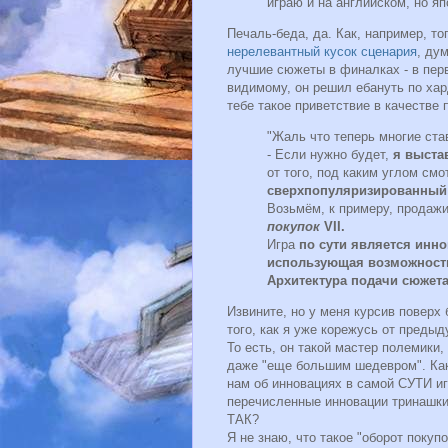
играю и на английском, но я
Печаль-беда, да. Как, например, то
нерелевантный кусок сценария
, ду
лучшие сюжеты в финалках - в перв
видимому, он решил ебануть по хар
тебе такое приветствие в качестве 
"Жаль что теперь многие став
- Если нужно будет,
я выста
от того, под каким углом смо
сверхпопуляризированный
Возьмём, к примеру, продаж
покупок
VII.
Игра
по сути является инн
использующая возможност
Архитектура подачи сюжет
Извините, но у меня курсив поверх
того, как я уже корежусь от преды
То есть, он такой мастер полемики,
даже "еще большим шедевром". Как
нам об инновациях в самой СУТИ игры
перечисленные инновации тринашки
ТАК?
Я не знаю, что такое "оборот покуп