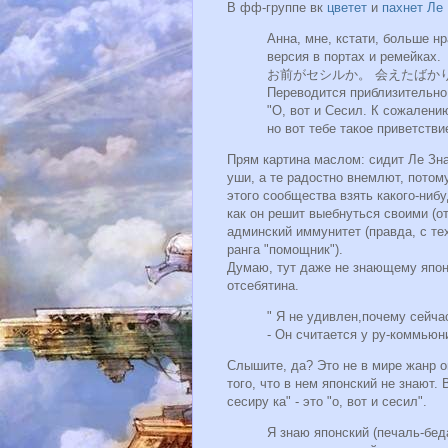
В фф-группе вк
цветет
и
пахнет
Ле 
Анна, мне, кстати, больше нр
версия в портах и ремейках.
お前がセシルか。 会えたばか
Переводится приблизительно 
"О, вот и Сесил. К сожалени
но вот тебе такое приветстви
Прям картина маслом: сидит Ле Зн
уши, а те радостно внемлют, потому
этого сообщества взять какого-нибу
как он решит выебнуться своими (о
админский иммунитет (правда, с тех
ранга "помощник").
Думаю, тут даже не знающему японс
отсебятина.
" Я не удивлен,почему сейча
- Он считается у ру-коммьюни
Слышите, да? Это не в мире жанр оп
того, что в нем японский не знают. 
сесиру ка" - это "о, вот и сесил".
Я знаю японский (печаль-бед