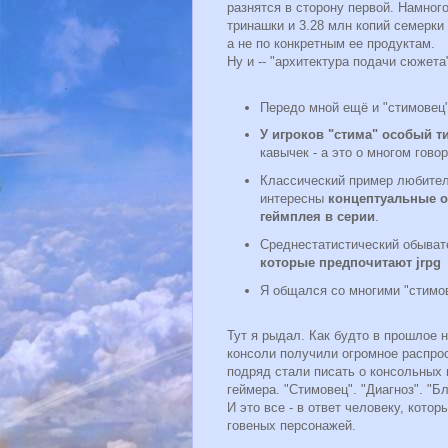
разнятся в сторону первой. Намного 
тринашки и 3.28 млн копий семерки 
а не по конкретным ее продуктам.
Ну и -- "архитектура подачи сюжета"
Передо мной ещё и "стимовец",
У игроков "стима" особый 
кавычек - а это о многом гово
Классический пример любителя
интересны
концептуальные 
геймплея в серии
.
Среднестатистический обыват
которые предпочитают jrpg
Я общался со многими "стимо
Тут я рыдал. Как будто в прошлое на
консоли получили огромное распрос
подряд стали писать о консольных и
геймера. "Стимовец". "Диагноз". "
И это все - в ответ человеку, котор
говеных персонажей.