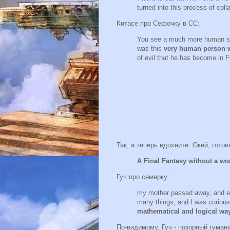
turned into this process of coll
Китасе про Сефочку в СС:
You see a much more human side
was this
very human person w
of evil that he has become in F
Так, а теперь вдохните. Окей, гото
A Final Fantasy without a wo
Гуч про семерку:
my mother passed away, and ever
many things, and I was curious
mathematical and logical wa
По-видимому, Гуч - позорный гумани