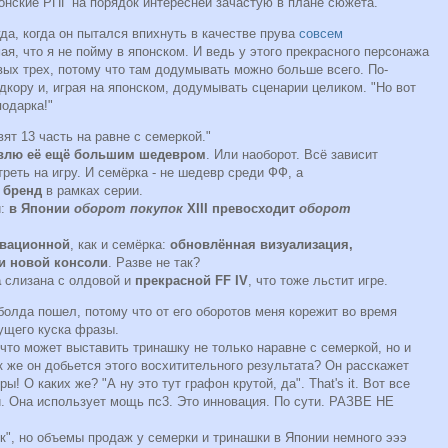
понские РПГ на порядок интересней зачастую в плане сюжета.
гда, когда он пытался впихнуть в качестве прува
совсем
мая, что я не пойму в японском. И ведь у этого прекрасного персонажа
ых трех, потому что там додумывать можно больше всего. По-
дкору и, играя на японском, додумывать сценарии целиком. "Но вот
подарка!"
ят 13 часть на равне с семеркой."
влю её ещё большим шедевром
. Или наоборот. Всё зависит
треть на игру. И семёрка - не шедевр среди ФФ, а
 бренд
в рамках серии.
и:
в Японии
оборот покупок
XIII превосходит
оборот
овационной
, как и семёрка:
обновлённая визуализация,
и новой консоли
. Разве не так?
а
слизана с олдовой и
прекрасной FF IV
, что тоже льстит игре.
 болда пошел, потому что от его оборотов меня корежит во время
дущего куска фразы.
 что может выставить тринашку не только наравне с семеркой, но и
 же он добьется этого восхитительного результата? Он расскажет
! О каких же? "А ну это тут графон крутой, да". That's it. Вот все
. Она использует мощь пс3. Это инновация. По сути. РАЗВЕ НЕ
ок", но объемы продаж у семерки и тринашки в Японии немного эээ