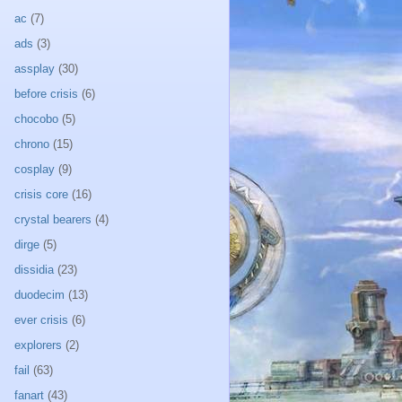
ac
(7)
ads
(3)
assplay
(30)
before crisis
(6)
chocobo
(5)
chrono
(15)
cosplay
(9)
crisis core
(16)
crystal bearers
(4)
dirge
(5)
dissidia
(23)
duodecim
(13)
ever crisis
(6)
explorers
(2)
fail
(63)
fanart
(43)