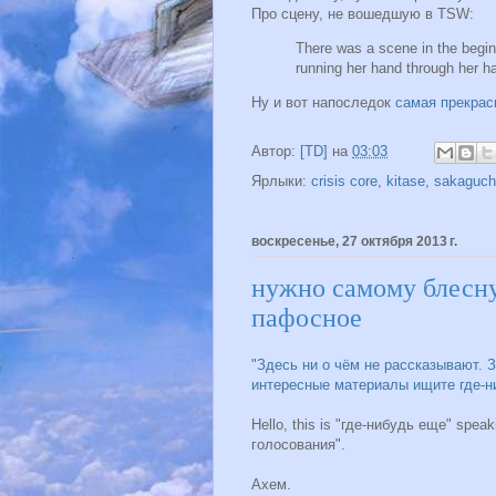
Про сцену, не вошедшую в TSW:
There was a scene in the beginn
running her hand through her ha
Ну и вот напоследок
самая прекрас
Автор:
[TD]
на
03:03
Ярлыки:
crisis core
,
kitase
,
sakaguch
воскресенье, 27 октября 2013 г.
нужно самому блесну
пафосное
"
Здесь ни о чём не рассказывают. З
интересные материалы ищите где-н
Hello, this is "где-нибудь еще" spea
голосования".
Ахем.