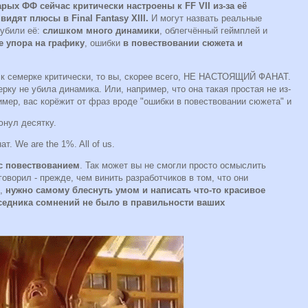
рых ФФ сейчас критически настроены к FF VII из-за её
видят плюсы в Final Fantasy XIII.
И могут назвать реальные
 убили её:
слишком много динамики
, облегчённый геймплей и
 упора на графику
, ошибки
в повествовании сюжета и
 к семерке критически, то вы, скорее всего, НЕ НАСТОЯЩИЙ ФАНАТ.
ерку не убила динамика. Или, например, что она такая простая не из-
имер, вас корёжит от фраз вроде "ошибки в повествовании сюжета" и
юнул десятку.
. We are the 1%. All of us.
с повествованием
. Так может вы не смогли просто осмыслить
говорил - прежде, чем винить разработчиков в том, что они
и,
нужно самому блеснуть умом и написать что-то красивое
еседника сомнений не было в правильности ваших