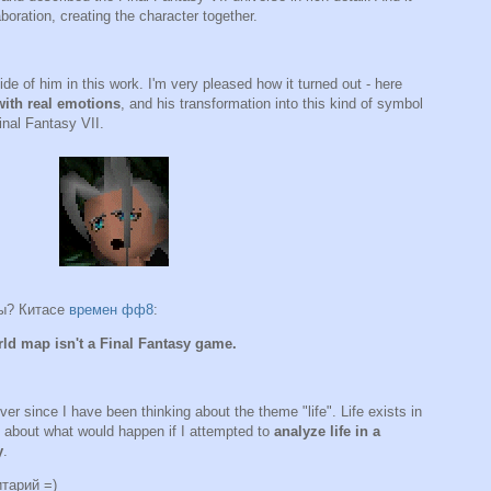
aboration, creating the character together.
 of him in this work. I'm very pleased how it turned out - here
ith real emotions
, and his transformation into this kind of symbol
inal Fantasy VII.
вы? Китасе
времен фф8
:
rld map isn't a Final Fantasy game.
 since I have been thinking about the theme "life". Life exists in
 about what would happen if I attempted to
analyze life in a
y
.
тарий =)