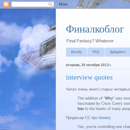
Финалкоблог
Final Fantasy? Whatever
Boosty
FAQ
Дайджест
вторник, 29 октября 2013 г.
interview quotes
Читал очень много старых интервью
The addition of "
Why
" was rev
fascinated by Crisis Core's stor
fate
to the hearts of many peop
Продюсер СС
про боевку
:
Yes, you’re controlling one cha