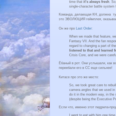
time that
it’s always fresh
. So
single-character battle system f
Команда, делающая КН, должна тут
это ЭВОЛЮЦИЯ геймплея, оказыва
Он же про
Last Order
:
When we made that feature, we 
Fantasy VII. And the fan respo
regard to changing a part of the
listened to that and learned f
Crisis Core, and we were caref
Ёбаный в рот. Они услышали, как 
переебали его в СС еще сильнее!
Китасе про это же место:
So, we took great care to rebui
camera angles that we used in 
do it in the modern way, in th
(despite being the Executive P
Если что, именно этот пидрила-про
I went to eat with him one time 