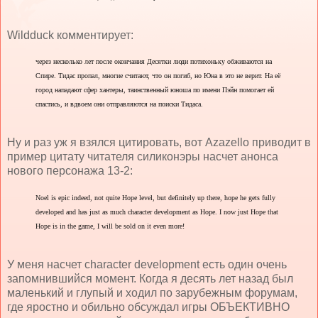
Wildduck комментирует:
через несколько лет после окончания Десятки люди потихоньку обживаются на
Спире. Тидас пропал, многие считают, что он погиб, но Юна в это не верит. На её
город нападают сфер хантеры, таинственный юноша по имени Пэйн помогает ей
спастись, и вдвоем они отправляются на поиски Тидаса.
Ну и раз уж я взялся цитировать, вот Azazello приводит в
пример цитату читателя силиконэры насчет анонса
нового персонажа 13-2:
Noel is epic indeed, not quite Hope level, but definitely up there, hope he gets fully
developed and has just as much character development as Hope. I now just Hope that
Hope is in the game, I will be sold on it even more!
У меня насчет character development есть один очень
запомнившийся момент. Когда я десять лет назад был
маленький и глупый и ходил по зарубежным форумам,
где яростно и обильно обсуждал игры ОБЪЕКТИВНО