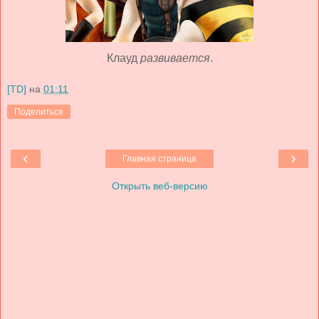
Клауд
развивается
.
[TD]
на
01:11
Поделиться
‹
›
Главная страница
Открыть веб-версию