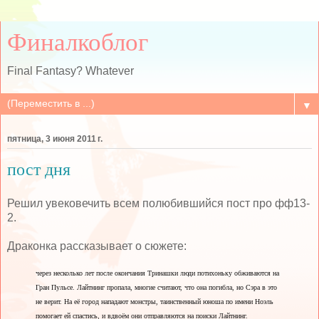
Финалкоблог
Final Fantasy? Whatever
▼
пятница, 3 июня 2011 г.
пост дня
Решил увековечить всем полюбившийся пост про фф13-
2.
Драконка рассказывает о сюжете:
через несколько лет после окончания Тринашки люди потихоньку обживаются на
Гран Пульсе. Лайтнинг пропала, многие считают, что она погибла, но Сэра в это
не верит. На её город нападают монстры, таинственный юноша по имени Ноэль
помогает ей спастись, и вдвоём они отправляются на поиски Лайтнинг.