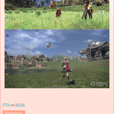
[TD]
на
00:54
Поделиться