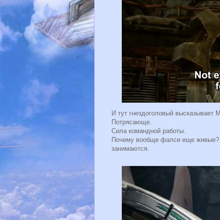
И тут гнездоголовый высказывает 
Потрясающе.
Сила командной работы.
Почему вообще фалси еще живые?
занимаются.