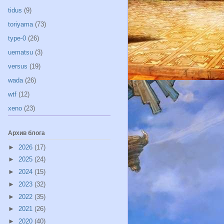
tidus
(9)
toriyama
(73)
type-0
(26)
uematsu
(3)
versus
(19)
wada
(26)
wtf
(12)
xeno
(23)
Архив блога
►
2026
(17)
►
2025
(24)
►
2024
(15)
►
2023
(32)
►
2022
(35)
►
2021
(26)
►
2020
(40)