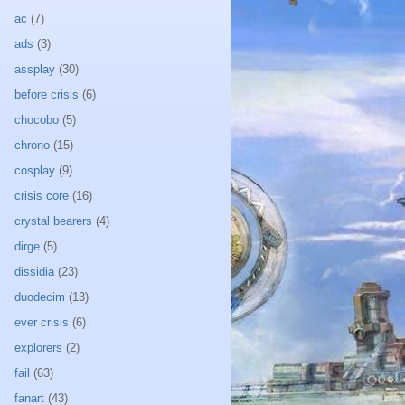
ac
(7)
ads
(3)
assplay
(30)
before crisis
(6)
chocobo
(5)
chrono
(15)
cosplay
(9)
crisis core
(16)
crystal bearers
(4)
dirge
(5)
dissidia
(23)
duodecim
(13)
ever crisis
(6)
explorers
(2)
fail
(63)
fanart
(43)