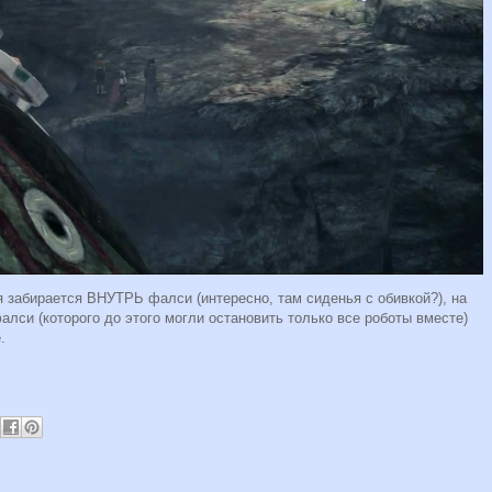
я забирается ВНУТРЬ фалси (интересно, там сиденья с обивкой?), на
алси (которого до этого могли остановить только все роботы вместе)
.