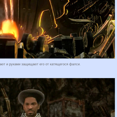
тают и руками защищают его от катящегося фалси.