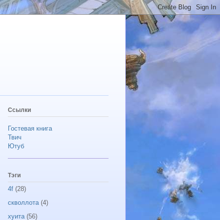
Ссылки
Гостевая книга
Твич
Ютуб
Тэги
4f
(28)
скволлота
(4)
хуита
(56)