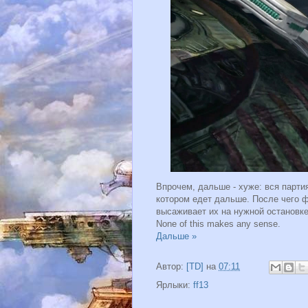
Впрочем, дальше - хуже: вся парти
котором едет дальше. После чего ф
высаживает их на нужной остановке
None of this makes any sense.
Дальше »
Автор:
[TD]
на
07:11
Ярлыки:
ff13