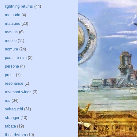
lightning returns
(44)
matsuda
(4)
matsuno
(23)
mevius
(6)
mobile
(11)
nomura
(24)
parasite eve
(3)
persona
(4)
press
(7)
resonance
(1)
revenant wings
(3)
rus
(34)
sakaguchi
(31)
stranger
(10)
tabata
(19)
theatrhythm
(10)