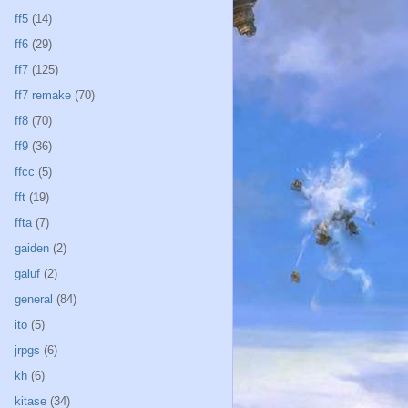
ff5
(14)
ff6
(29)
ff7
(125)
ff7 remake
(70)
ff8
(70)
ff9
(36)
ffcc
(5)
fft
(19)
ffta
(7)
gaiden
(2)
galuf
(2)
general
(84)
ito
(5)
jrpgs
(6)
kh
(6)
kitase
(34)