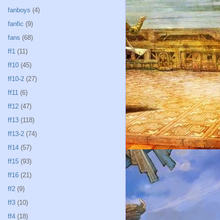
fanboys
(4)
fanfic
(9)
fans
(68)
ff1
(11)
ff10
(45)
ff10-2
(27)
ff11
(6)
ff12
(47)
ff13
(118)
ff13-2
(74)
ff14
(57)
ff15
(93)
ff16
(21)
ff2
(9)
ff3
(10)
ff4
(18)