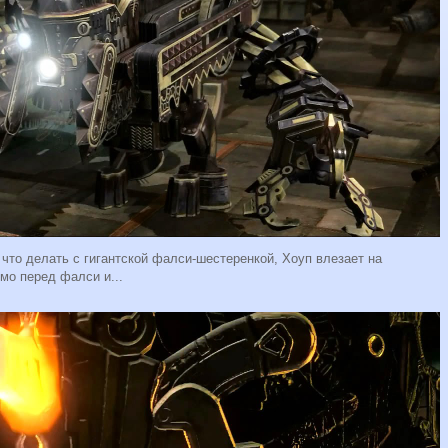
 что делать с гигантской фалси-шестеренкой, Хоуп влезает на
ямо перед фалси и...