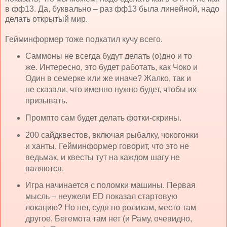
в фф13. Да, буквально – раз фф13 была линейной, надо
делать открытый мир.
Гейминформер тоже подкатил кучу всего.
Саммоны не всегда будут делать (о)дно и то
же. Интересно, это будет работать, как Чоко и
Один в семерке или же иначе? Жалко, так и
не сказали, что именно нужно будет, чтобы их
призывать.
Промпто сам будет делать фотки-скрины.
200 сайдквестов, включая рыбалку, чокогонки
и ханты. Гейминформер говорит, что это не
ведьмак, и квесты тут на каждом шагу не
валяются.
Игра начинается с поломки машины. Первая
мысль – неужели ED показал стартовую
локацию? Но нет, судя по роликам, место там
другое. Бегемота там нет (и Раму, очевидно,