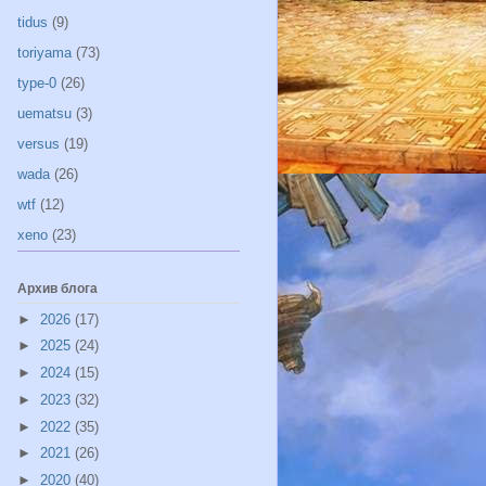
tidus
(9)
toriyama
(73)
type-0
(26)
uematsu
(3)
versus
(19)
wada
(26)
wtf
(12)
xeno
(23)
Архив блога
►
2026
(17)
►
2025
(24)
►
2024
(15)
►
2023
(32)
►
2022
(35)
►
2021
(26)
►
2020
(40)