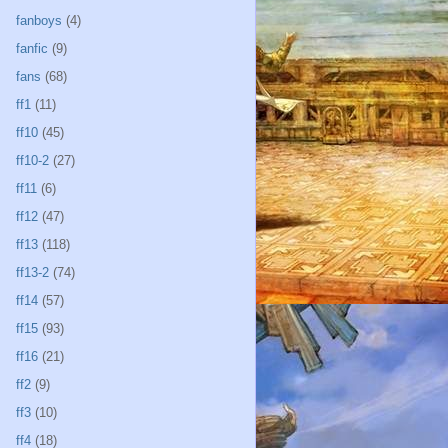
fanboys
(4)
fanfic
(9)
fans
(68)
ff1
(11)
ff10
(45)
ff10-2
(27)
ff11
(6)
ff12
(47)
ff13
(118)
ff13-2
(74)
ff14
(57)
ff15
(93)
ff16
(21)
ff2
(9)
ff3
(10)
ff4
(18)