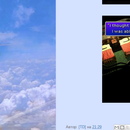
Автор:
[TD]
на
21:29