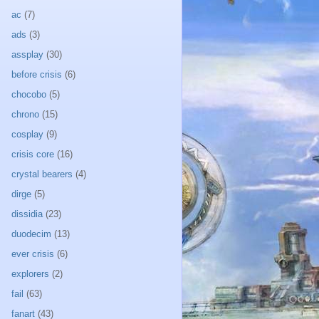
ac
(7)
ads
(3)
assplay
(30)
before crisis
(6)
chocobo
(5)
chrono
(15)
cosplay
(9)
crisis core
(16)
crystal bearers
(4)
dirge
(5)
dissidia
(23)
duodecim
(13)
ever crisis
(6)
explorers
(2)
fail
(63)
fanart
(43)