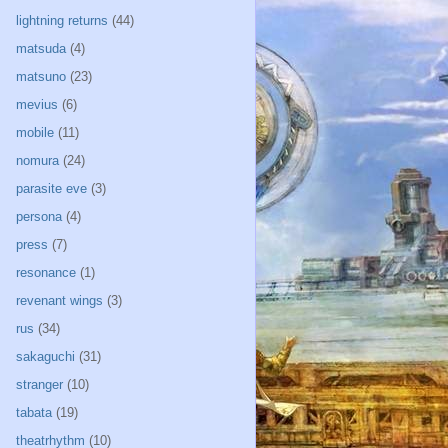
lightning returns
(44)
matsuda
(4)
matsuno
(23)
mevius
(6)
mobile
(11)
nomura
(24)
parasite eve
(3)
persona
(4)
press
(7)
resonance
(1)
revenant wings
(3)
rus
(34)
sakaguchi
(31)
stranger
(10)
tabata
(19)
theatrhythm
(10)