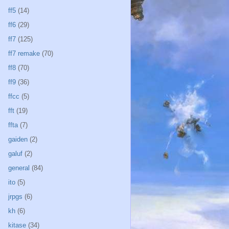
ff5
(14)
ff6
(29)
ff7
(125)
ff7 remake
(70)
ff8
(70)
ff9
(36)
ffcc
(5)
fft
(19)
ffta
(7)
gaiden
(2)
galuf
(2)
general
(84)
ito
(5)
jrpgs
(6)
kh
(6)
kitase
(34)