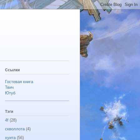
Ссылки
Гостевая книга
Твич
Ютуб
Тэги
4f
(28)
скволлота
(4)
хуита
(56)