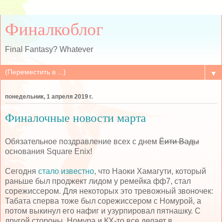
Финалкоблог
Final Fantasy? Whatever
▼
понедельник, 1 апреля 2019 г.
Финалочные новости марта
Обязательное поздравление всех с днем
Ёити Вады
основания Square Enix!
Сегодня
стало известно
, что Наоки Хамагути, который
раньше был проджект лидом у ремейка фф7, стал
сорежиссером. Для некоторых это тревожный звоночек:
Табата сперва тоже был сорежиссером с Номурой, а
потом выкинул его нафиг и узурпировал пятнашку. С
другой стороны, Номура и КХ-то все делает в