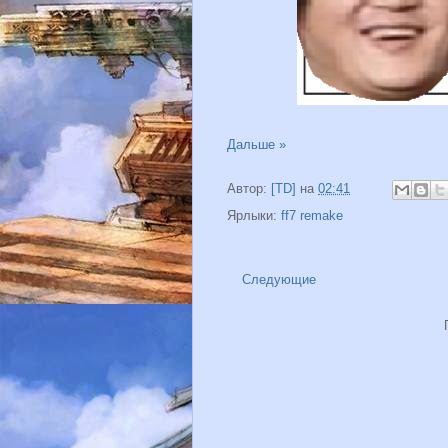
Дальше »
Автор:
[TD]
на
02:41
Ярлыки:
ff7 remake
Следующие