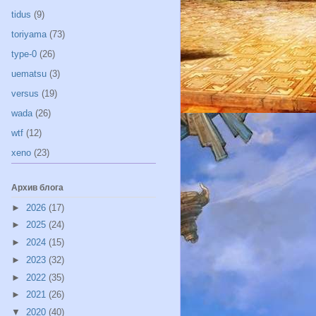
tidus
(9)
toriyama
(73)
type-0
(26)
uematsu
(3)
versus
(19)
wada
(26)
wtf
(12)
xeno
(23)
Архив блога
►
2026
(17)
►
2025
(24)
►
2024
(15)
►
2023
(32)
►
2022
(35)
►
2021
(26)
▼
2020
(40)