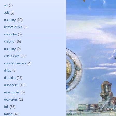
ac
(7)
ads
(3)
assplay
(30)
before crisis
(6)
chocobo
(5)
chrono
(15)
cosplay
(9)
crisis core
(16)
crystal bearers
(4)
dirge
(5)
dissidia
(23)
duodecim
(13)
ever crisis
(6)
explorers
(2)
fail
(63)
fanart
(43)