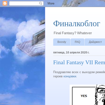
Финалкоблог
Final Fantasy? Whatever
Boosty
FAQ
Дайджест
пятница, 10 апреля 2020 г.
Final Fantasy VII R
Поздравляю всех с выходом ремейк
героев
концовки
.