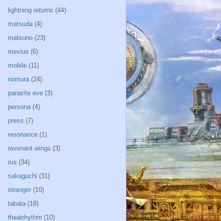
lightning returns
(44)
matsuda
(4)
matsuno
(23)
mevius
(6)
mobile
(11)
nomura
(24)
parasite eve
(3)
persona
(4)
press
(7)
resonance
(1)
revenant wings
(3)
rus
(34)
sakaguchi
(31)
stranger
(10)
tabata
(19)
theatrhythm
(10)