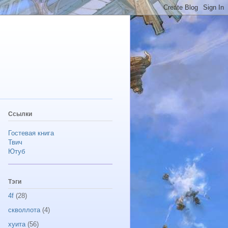
Ссылки
Гостевая книга
Твич
Ютуб
Тэги
4f
(28)
скволлота
(4)
хуита
(56)