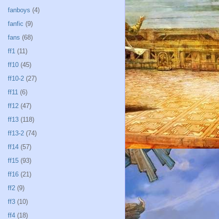
fanboys
(4)
fanfic
(9)
fans
(68)
ff1
(11)
ff10
(45)
ff10-2
(27)
ff11
(6)
ff12
(47)
ff13
(118)
ff13-2
(74)
ff14
(57)
ff15
(93)
ff16
(21)
ff2
(9)
ff3
(10)
ff4
(18)