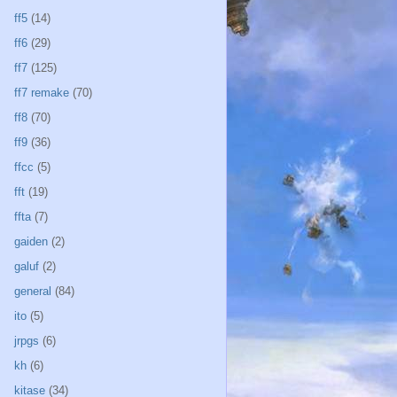
ff5
(14)
ff6
(29)
ff7
(125)
ff7 remake
(70)
ff8
(70)
ff9
(36)
ffcc
(5)
fft
(19)
ffta
(7)
gaiden
(2)
galuf
(2)
general
(84)
ito
(5)
jrpgs
(6)
kh
(6)
kitase
(34)