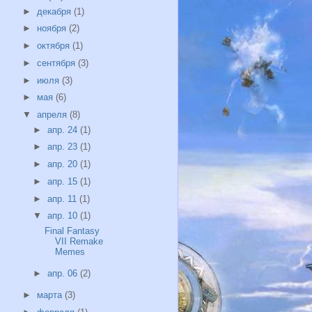
►
декабря
(1)
►
ноября
(2)
►
октября
(1)
►
сентября
(3)
►
июля
(3)
►
мая
(6)
▼
апреля
(8)
►
апр. 24
(1)
►
апр. 23
(1)
►
апр. 20
(1)
►
апр. 15
(1)
►
апр. 11
(1)
▼
апр. 10
(1)
Final Fantasy
VII Remake
Memes
►
апр. 06
(2)
►
марта
(3)