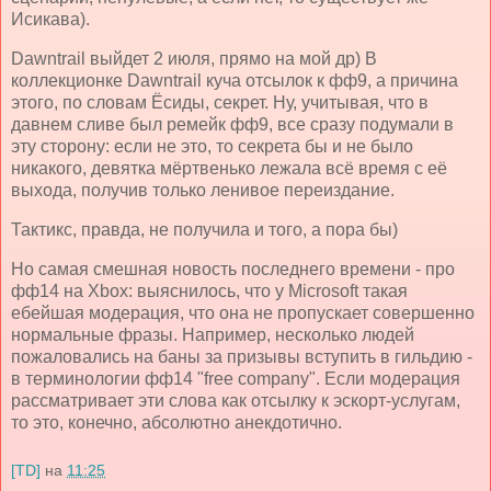
Исикава).
Dawntrail выйдет 2 июля, прямо на мой др) В
коллекционке Dawntrail куча отсылок к фф9, а причина
этого, по словам Ёсиды, секрет. Ну, учитывая, что в
давнем сливе был ремейк фф9, все сразу подумали в
эту сторону: если не это, то секрета бы и не было
никакого, девятка мёртвенько лежала всё время с её
выхода, получив только ленивое переиздание.
Тактикс, правда, не получила и того, а пора бы)
Но самая смешная новость последнего времени - про
фф14 на Xbox: выяснилось, что у Microsoft такая
ебейшая модерация, что она не пропускает совершенно
нормальные фразы. Например, несколько людей
пожаловались на баны за призывы вступить в гильдию -
в терминологии фф14 "free company". Если модерация
рассматривает эти слова как отсылку к эскорт-услугам,
то это, конечно, абсолютно анекдотично.
[TD]
на
11:25