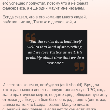
его успешно пропустил, потому что я не фанат
фансервиса, а еще один маунт мне незачем.
Ёсида сказал, что в его команде много людей,
работавших над Тактикс и двенашкой, и
И всех это, конечно, возбудило (as it should). Вряд ли
ктото даст много денег на новую тактическую RPG, когда
жанр практически мертв, но даже среднебюджетную игру
от команды Ёсиды я был бы очень рад видеть (опять же,
шансы на то, что Ёсида позовёт Мацуно писать
сценарий, ненулевые, а если нет, то существует же