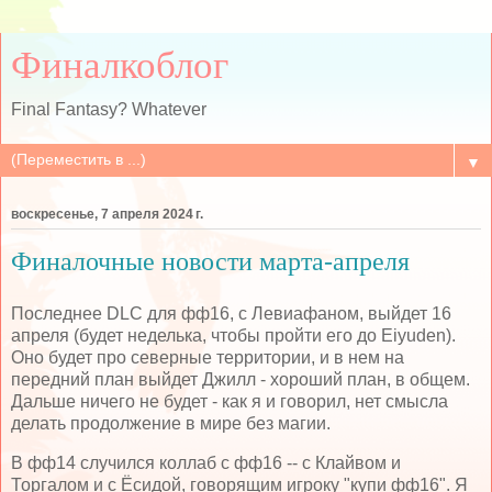
Финалкоблог
Final Fantasy? Whatever
▼
воскресенье, 7 апреля 2024 г.
Финалочные новости марта-апреля
Последнее DLC для фф16, с Левиафаном, выйдет 16
апреля (будет неделька, чтобы пройти его до Eiyuden).
Оно будет про северные территории, и в нем на
передний план выйдет Джилл - хороший план, в общем.
Дальше ничего не будет - как я и говорил, нет смысла
делать продолжение в мире без магии.
В фф14 случился коллаб с фф16 -- с Клайвом и
Торгалом и с Ёсидой, говорящим игроку "купи фф16". Я