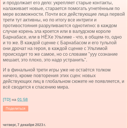
и продолжает его дело: укрепляет старые контакты,
налаживает новые, старается помогать угнетённым по
мере возможности. Почти все действующие лица первой
трети тут активны, но по итогу все интриги и
противостояния разруливаются однотипно: в каждом
случае корень зла кроется или в валудском короле
Барнабасе, или в НЁХе Ультиме - что, в общем-то, одно
и то же. В каждой сценке с Барнабасом и его тульпой
они дрочат на героя, в каждой сценке с Ультимой
происходит то же самое, но со словами "ууу сознание
мешает, это плохо, это надо устранить".
И в финальной трети игры уже не остаётся толком
ничего, кроме повторения этих сцен: новых
действующих лиц в глобальном сюжете не появляется, и
всё сводится к спасению мира.
[TD]
на
01:58
Поделиться
четверг, 7 декабря 2023 г.