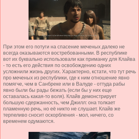
При этом его потуги на спасение меченых далеко не
всегда оказываются востребованными. В республике
вот их буквально использовали как приманку для Клайва
- то есть его действия по освобождению одних
усложнили жизнь других. Характерно, кстати, что тут речь
про меченых из республики, где к ним отношение явно
помягче, чем в Санбреке или в Валуде - оттуда рабы
явно были бы рады бежать (если бы у них еще
оставалась какая-то воля). Клайв демонстрирует
большую сдержанность, чем Джилл: она толкает
пламенную речь, но её никто не слушает. Клайв же
терпеливо сносит оскорбления - мол, ничего, со
временем одумаются.