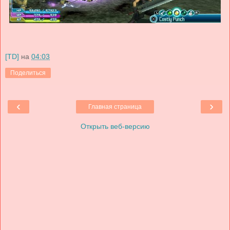
[TD]
на
04:03
Поделиться
‹
›
Главная страница
Открыть веб-версию