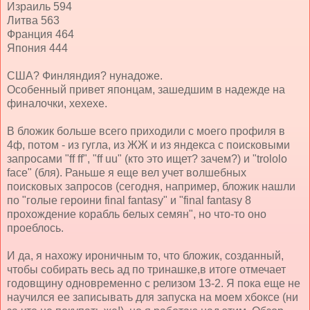
Израиль 594
Литва 563
Франция 464
Япония 444
США? Финляндия? нунадоже.
Особенный привет японцам, зашедшим в надежде на
финалочки, хехехе.
В бложик больше всего приходили с моего профиля в
4ф, потом - из гугла, из ЖЖ и из яндекса с поисковыми
запросами "ff ff", "ff uu" (кто это ищет? зачем?) и "trololo
face" (бля). Раньше я еще вел учет волшебных
поисковых запросов (сегодня, например, бложик нашли
по "голые героини final fantasy" и "final fantasy 8
прохождение корабль белых семян", но что-то оно
проеблось.
И да, я нахожу ироничным то, что бложик, созданный,
чтобы собирать весь ад по тринашке,в итоге отмечает
годовщину одновременно с релизом 13-2. Я пока еще не
научился ее записывать для запуска на моем хбоксе (ни