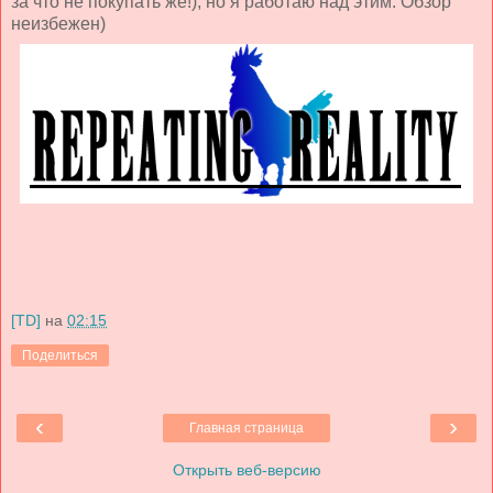
за что не покупать же!), но я работаю над этим. Обзор
неизбежен)
[TD]
на
02:15
Поделиться
‹
›
Главная страница
Открыть веб-версию