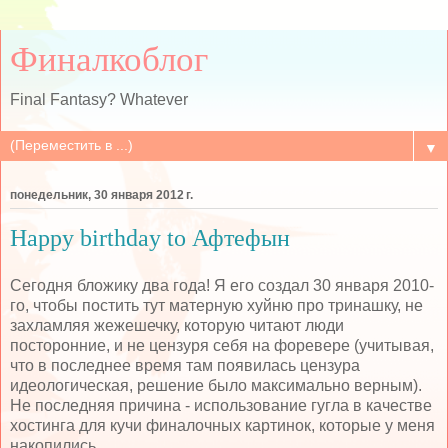
Финалкоблог
Final Fantasy? Whatever
▼
понедельник, 30 января 2012 г.
Happy birthday to Афтефын
Сегодня бложику два года! Я его создал 30 января 2010-
го, чтобы постить тут матерную хуйню про тринашку, не
захламляя жежешечку, которую читают люди
посторонние, и не цензуря себя на форевере (учитывая,
что в последнее время там появилась цензура
идеологическая, решение было максимально верным).
Не последняя причина - использование гугла в качестве
хостинга для кучи финалочных картинок, которые у меня
накопились.