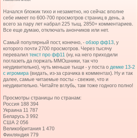
Начался бложик тихо и незаметно, но сейчас вполне
себе имеет по 600-700 просмотров страниц в день, а
всего за пару лет набрал 225 тыщ. 2850+ комментариев.
Все еще думаю, отключать анончиков или нет.
Самый популярный пост, конечно, -
обзор фф13
, у
которого почти 2700 просмотров. Через тысячу
перевалил
текст про фф11
(ну, на него приходили
поглазеть да поржать ММОшники, так что
неудивительно), чуть меньше тыщи - у поста о
демке 13-2
с игромира
(видать, из-за срачика в комментах). Ну и так
далее, самые читаемые посты - свежие, что и
неудивительно. Читайте вглубь, там тоже годного полно!
Просмотры страницы по странам:
Россия 188 394
Украина 11 787
Беларусь 3 992
США 2 056
Великобритания 1 470
Финляндия 779