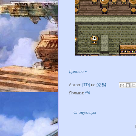
Дальше »
Автор:
[TD]
на
02:54
Ярлыки:
ff4
Следующие