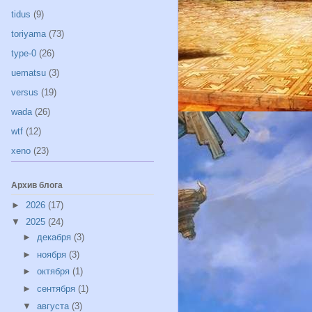
tidus
(9)
toriyama
(73)
type-0
(26)
uematsu
(3)
versus
(19)
wada
(26)
wtf
(12)
xeno
(23)
Архив блога
►
2026
(17)
▼
2025
(24)
►
декабря
(3)
►
ноября
(3)
►
октября
(1)
►
сентября
(1)
▼
августа
(3)