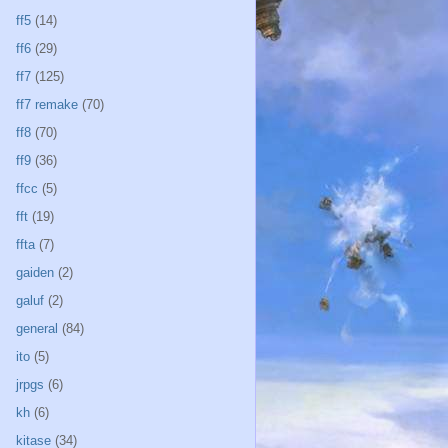
ff5
(14)
ff6
(29)
ff7
(125)
ff7 remake
(70)
ff8
(70)
ff9
(36)
ffcc
(5)
fft
(19)
ffta
(7)
gaiden
(2)
galuf
(2)
general
(84)
ito
(5)
jrpgs
(6)
kh
(6)
kitase
(34)