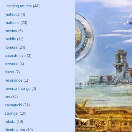
lightning returns
(44)
matsuda
(4)
matsuno
(23)
mevius
(6)
mobile
(11)
nomura
(24)
parasite eve
(3)
persona
(4)
press
(7)
resonance
(1)
revenant wings
(3)
rus
(34)
sakaguchi
(31)
stranger
(10)
tabata
(19)
theatrhythm
(10)