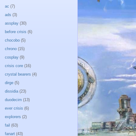
ac
(7)
ads
(3)
assplay
(30)
before crisis
(6)
chocobo
(5)
chrono
(15)
cosplay
(9)
crisis core
(16)
crystal bearers
(4)
dirge
(5)
dissidia
(23)
duodecim
(13)
ever crisis
(6)
explorers
(2)
fail
(63)
fanart
(43)