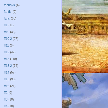
fanboys
(4)
fanfic
(9)
fans
(68)
ff1
(11)
ff10
(45)
ff10-2
(27)
ff11
(6)
ff12
(47)
ff13
(118)
ff13-2
(74)
ff14
(57)
ff15
(93)
ff16
(21)
ff2
(9)
ff3
(10)
ff4
(18)