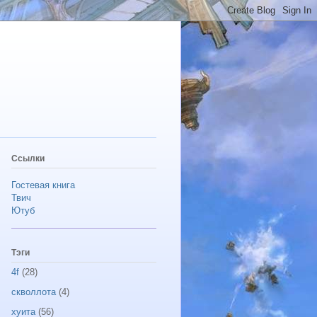
Ссылки
Гостевая книга
Твич
Ютуб
Тэги
4f
(28)
скволлота
(4)
хуита
(56)