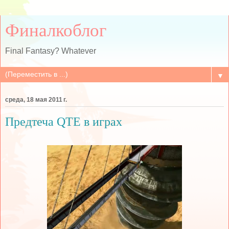
Финалкоблог
Final Fantasy? Whatever
▼
среда, 18 мая 2011 г.
Предтеча QTE в играх