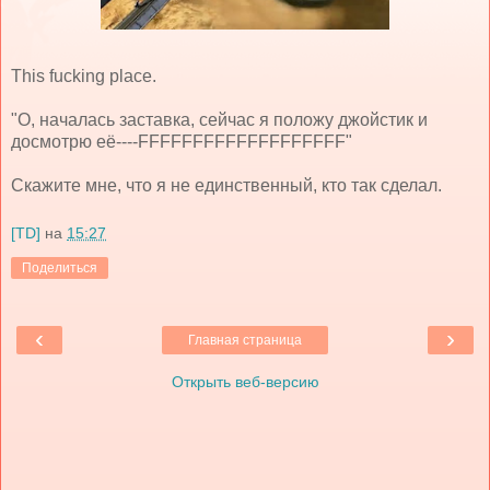
This fucking place.
"О, началась заставка, сейчас я положу джойстик и
досмотрю её----FFFFFFFFFFFFFFFFFFF"
Скажите мне, что я не единственный, кто так сделал.
[TD]
на
15:27
Поделиться
‹
›
Главная страница
Открыть веб-версию