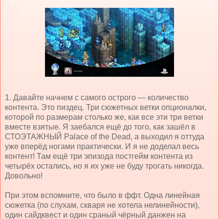
1. Давайте начнем с самого острого — количество
контента. Это пиздец. Три сюжетных ветки опционалки,
которой по размерам столько же, как все эти три ветки
вместе взятые. Я заебался ещё до того, как зашёл в
СТОЭТАЖНЫЙ Palace of the Dead, а выходил я оттуда
уже вперёд ногами практически. И я не доделал весь
контент! Там ещё три эпизода постгейм контента из
четырёх остались, но я их уже не буду трогать никогда.
Довольно!
При этом вспомните, что было в ффт. Одна линейная
сюжетка (по слухам, скваря не хотела нелинейности),
один сайдквест и один сраный чёрный данжен на