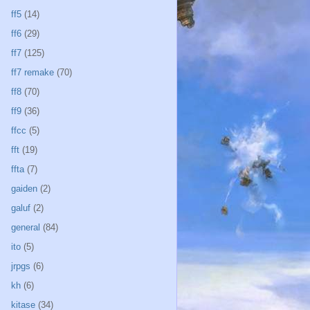
ff5
(14)
ff6
(29)
ff7
(125)
ff7 remake
(70)
ff8
(70)
ff9
(36)
ffcc
(5)
fft
(19)
ffta
(7)
gaiden
(2)
galuf
(2)
general
(84)
ito
(5)
jrpgs
(6)
kh
(6)
kitase
(34)