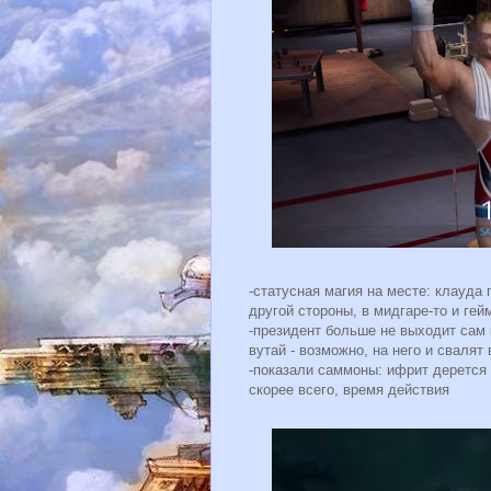
-статусная магия на месте: клауда 
другой стороны, в мидгаре-то и ге
-президент больше не выходит сам к
вутай - возможно, на него и свалят
-показали саммоны: ифрит дерется н
скорее всего, время действия