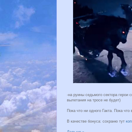
-на руины седьмого сектора герои с
вылетания на тросе не будет)
Пока что ни одного Гакта. Пока что
В качестве бонуса: сохраню тут
коп
Дальше »