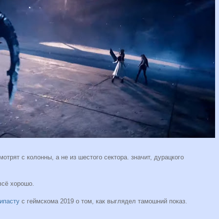
мотрят с колонны, а не из шестого сектора. значит, дурацкого
 всё хорошо.
ипасту
с геймскома 2019 о том, как выглядел тамошний показ.