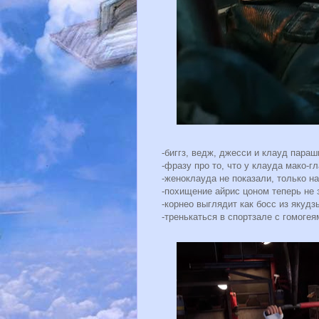
-биггз, ведж, джесси и клауд пара
-фразу про то, что у клауда мако-г
-женоклауда не показали, только н
-похищение айрис цоном теперь не 
-корнео выглядит как босс из якудзы
-тренькаться в спортзале с гомогея