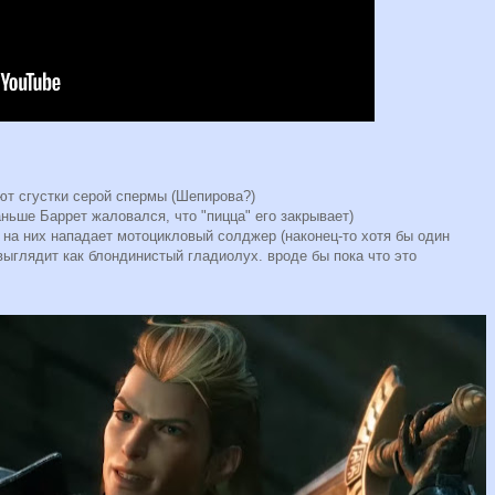
ют сгустки серой спермы (Шепирова?)
аньше Баррет жаловался, что "пицца" его закрывает)
, на них нападает мотоцикловый солджер (наконец-то хотя бы один
выглядит как блондинистый гладиолух. вроде бы пока что это