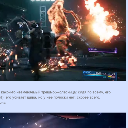
 какой-то невменяемый трешмоб-колесница: судя по всему, его
). его убивает шива, но у нее полоски нет: скорее всего,
она