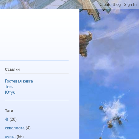
Ссылки
Гостевая книга
Твич
Ютуб
Тэги
4f
(28)
скволлота
(4)
хуита
(56)