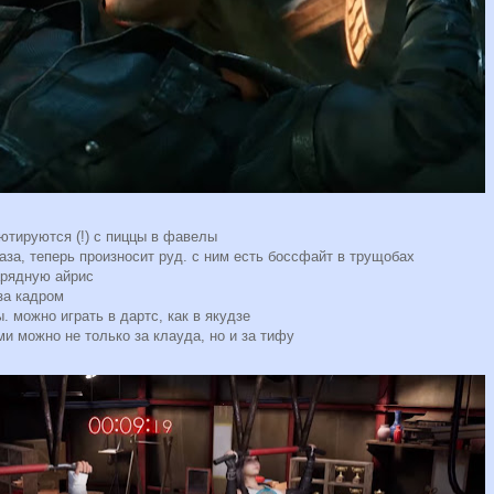
шютируются (!) с пиццы в фавелы
лаза, теперь произносит руд. с ним есть боссфайт в трущобах
арядную айрис
за кадром
. можно играть в дартс, как в якудзе
ми можно не только за клауда, но и за тифу