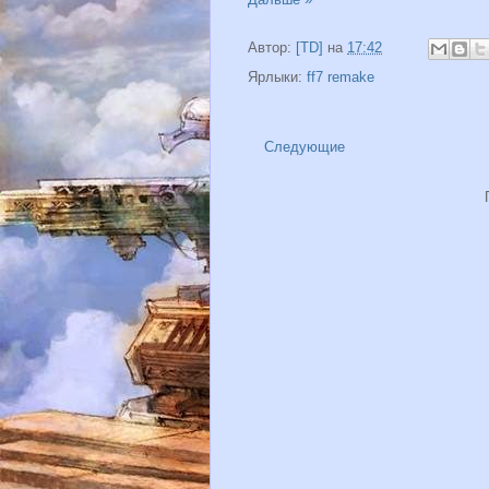
Автор:
[TD]
на
17:42
Ярлыки:
ff7 remake
Следующие