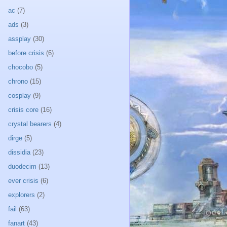
ac
(7)
ads
(3)
assplay
(30)
before crisis
(6)
chocobo
(5)
chrono
(15)
cosplay
(9)
crisis core
(16)
crystal bearers
(4)
dirge
(5)
dissidia
(23)
duodecim
(13)
ever crisis
(6)
explorers
(2)
fail
(63)
fanart
(43)