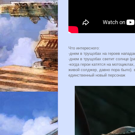
Что интересного:
-днем в трущобах на героев напада
-днем в трущобах светит солнце (р
-когда герои катятся на мотоциклах
живой солджер, давно пора было). 
единственный новый персонаж