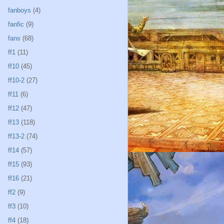
fanboys
(4)
fanfic
(9)
fans
(68)
ff1
(11)
ff10
(45)
ff10-2
(27)
ff11
(6)
ff12
(47)
ff13
(118)
ff13-2
(74)
ff14
(57)
ff15
(93)
ff16
(21)
ff2
(9)
ff3
(10)
ff4
(18)