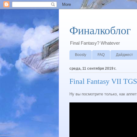
Финалкоблог
Final Fantasy? Whatever
Boosty
FAQ
Дайджест
среда, 11 сентября 2019 г.
Final Fantasy VII TGS
Ну вы посмотрите только, как аппет