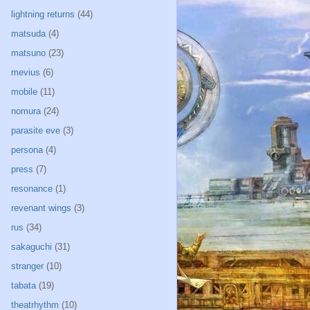
lightning returns
(44)
matsuda
(4)
matsuno
(23)
mevius
(6)
mobile
(11)
nomura
(24)
parasite eve
(3)
persona
(4)
press
(7)
resonance
(1)
revenant wings
(3)
rus
(34)
sakaguchi
(31)
stranger
(10)
tabata
(19)
theatrhythm
(10)