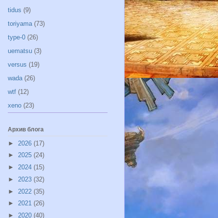
tidus
(9)
toriyama
(73)
type-0
(26)
uematsu
(3)
versus
(19)
wada
(26)
wtf
(12)
xeno
(23)
Архив блога
►
2026
(17)
►
2025
(24)
►
2024
(15)
►
2023
(32)
►
2022
(35)
►
2021
(26)
►
2020
(40)