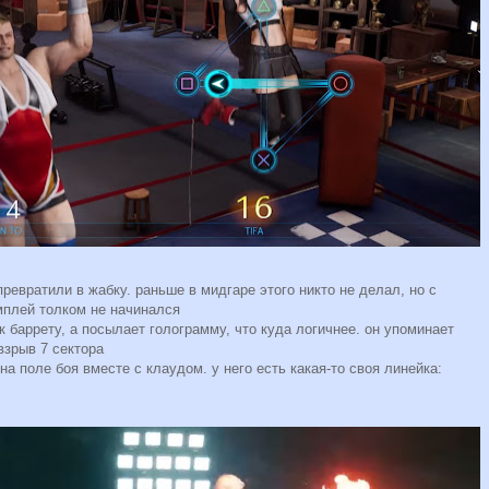
превратили в жабку. раньше в мидгаре этого никто не делал, но с
ймплей толком не начинался
 баррету, а посылает голограмму, что куда логичнее. он упоминает
 взрыв 7 сектора
а поле боя вместе с клаудом. у него есть какая-то своя линейка: