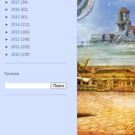
►
2017
(34)
►
2016
(62)
►
2015
(81)
►
2014
(111)
►
2013
(166)
►
2012
(148)
►
2011
(228)
►
2010
(138)
Гуглота