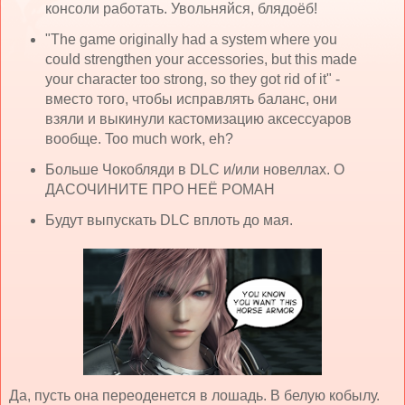
консоли работать. Увольняйся, блядоёб!
"The game originally had a system where you
could strengthen your accessories, but this made
your character too strong, so they got rid of it" -
вместо того, чтобы исправлять баланс, они
взяли и выкинули кастомизацию аксессуаров
вообще. Too much work, eh?
Больше Чокобляди в DLC и/или новеллах. О
ДАСОЧИНИТЕ ПРО НЕЁ РОМАН
Будут выпускать DLC вплоть до мая.
Да, пусть она переоденется в лошадь. В белую кобылу.