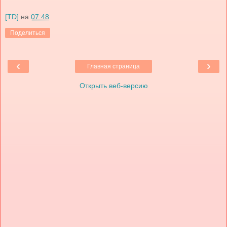
[TD]
на
07:48
Поделиться
‹
›
Главная страница
Открыть веб-версию