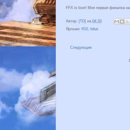
FFX is love! Моя первая финалка н
Автор:
[TD]
на
04:33
Ярлыки:
ff10
,
tidus
Следующие