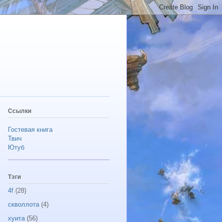
Ссылки
Гостевая книга
Твич
Ютуб
Тэги
4f
(28)
скволлота
(4)
хуита
(56)