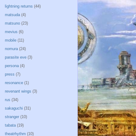
lightning returns
(44)
matsuda
(4)
matsuno
(23)
mevius
(6)
mobile
(11)
nomura
(24)
parasite eve
(3)
persona
(4)
press
(7)
resonance
(1)
revenant wings
(3)
rus
(34)
sakaguchi
(31)
stranger
(10)
tabata
(19)
theatrhythm
(10)