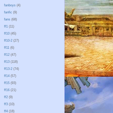
fanboys
(4)
fanfic
(9)
fans
(68)
ff1
(11)
ff10
(45)
ff10-2
(27)
ff11
(6)
ff12
(47)
ff13
(118)
ff13-2
(74)
ff14
(57)
ff15
(93)
ff16
(21)
ff2
(9)
ff3
(10)
ff4
(18)