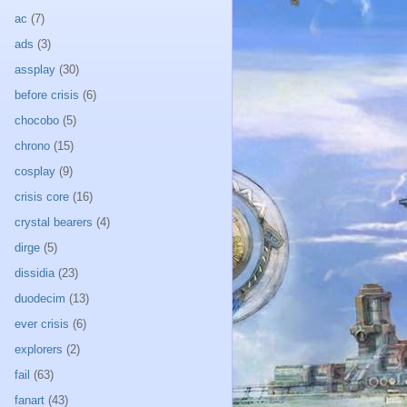
ac
(7)
ads
(3)
assplay
(30)
before crisis
(6)
chocobo
(5)
chrono
(15)
cosplay
(9)
crisis core
(16)
crystal bearers
(4)
dirge
(5)
dissidia
(23)
duodecim
(13)
ever crisis
(6)
explorers
(2)
fail
(63)
fanart
(43)