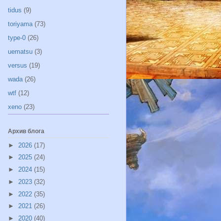
tidus
(9)
toriyama
(73)
type-0
(26)
uematsu
(3)
versus
(19)
wada
(26)
wtf
(12)
xeno
(23)
Архив блога
►
2026
(17)
►
2025
(24)
►
2024
(15)
►
2023
(32)
►
2022
(35)
►
2021
(26)
►
2020
(40)