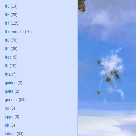
ff5
(14)
ff6
(29)
ff7
(125)
ff7 remake
(70)
ff8
(70)
ff9
(36)
ffcc
(5)
fft
(19)
ffta
(7)
gaiden
(2)
galuf
(2)
general
(84)
ito
(5)
jrpgs
(6)
kh
(6)
kitase
(34)