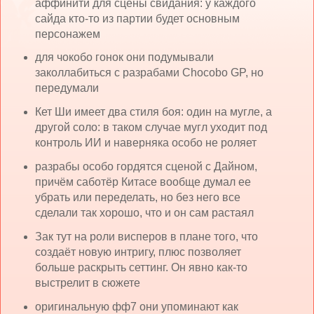
аффинити для сцены свидания: у каждого
сайда кто-то из партии будет основным
персонажем
для чокобо гонок они подумывали
заколлабиться с разрабами Chocobo GP, но
передумали
Кет Ши имеет два стиля боя: один на мугле, а
другой соло: в таком случае мугл уходит под
контроль ИИ и наверняка особо не роляет
разрабы особо гордятся сценой с Дайном,
причём саботёр Китасе вообще думал ее
убрать или переделать, но без него все
сделали так хорошо, что и он сам растаял
Зак тут на роли висперов в плане того, что
создаёт новую интригу, плюс позволяет
больше раскрыть сеттинг. Он явно как-то
выстрелит в сюжете
оригинальную фф7 они упоминают как