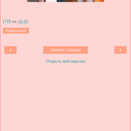
[TD]
на
15:47
Поделиться
‹
›
Главная страница
Открыть веб-версию