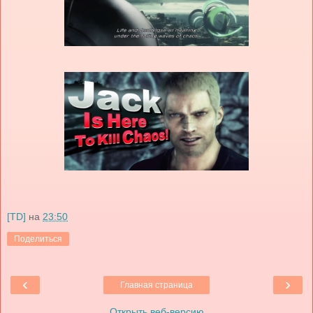
[TD]
на
23:50
Поделиться
‹
›
Главная страница
Открыть веб-версию