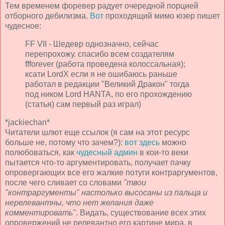
Тем временем форевер радует очередной порцией
отборного дебилизма.
Вот
проходящий мимо юзер пишет
чудесное:
FF VII - Шедевр однозначно, сейчас
перепрохожу. спасибо всем создателям
ffforever (работа проведена колоссальная);
ксати LordX если я не ошибаюсь раньше
работал в редакции "Великий Дракон" тогда
под ником Lord HANTA, по его прохождению
(статья) сам первый раз играл)
*jackiechan*
Читатели шлют еще ссылок (я сам на этот ресурс
больше не, потому что зачем?):
вот здесь
можно
полюбоваться, как
чудесный админ
в кои-то веки
пытается что-то аргументировать, получает пачку
опровергающих все его жалкие потуги контраргументов,
после чего сливает со словами
"твои
"контраргументы" настолько высосаны из пальца и
нерелевантны, что нет желания даже
комментировать"
. Видать, существование всех этих
опровержений не релевантно его картине мира, в