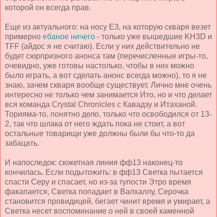
которой он всегда прав.
Еще из актуального: на носу Е3, на которую скваря везет
примерно
ебаное ничего
- только уже вышедшие KH3D и
TFF (айдос я не считаю). Если у них действительно не
будет сюрпризного анонса там (перечисленные игры-то,
очевидно, уже готовы настолько, чтобы в них можно
было играть, а вот сделать анонс всегда можно), то я не
знаю, зачем скваря вообще существует. Лично мне очень
интересно не только чем занимается Ито, но и что делает
вся команда Crystal Chronicles с Кавадзу и Итаханой.
Торияма-то, понятно дело, только что освободился от 13-
2, так что шлака от него ждать пока не стоит, а вот
остальные товарищи уже должны были бы что-то да
забацать.
И напоследок: сюжетная линия фф13 наконец-то
кончилась. Если подытожить: в фф13 Светка пытается
спасти Серу и спасает, но из-за тупости Этро время
факапается, Светка попадает в Валхаллу, Серочка
становится провидицей, бегает чинит время и умирает, а
Светка несет воспоминание о ней в своей каменной