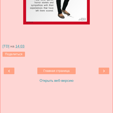
[TD]
на
14:03
Поделиться
‹
›
Главная страница
Открыть веб-версию