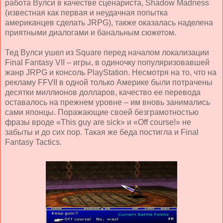
работа Вулси в качестве сценариста, Shadow Madness
(известная как первая и неудачная попытка
американцев сделать JRPG), также оказалась наделена
приятными диалогами и банальным сюжетом.
Тед Вулси ушел из Square перед началом локализации
Final Fantasy VII – игры, в одиночку популяризовавшей
жанр JRPG и консоль PlayStation. Несмотря на то, что на
рекламу FFVII в одной только Америке были потрачены
десятки миллионов долларов, качество ее перевода
оставалось на прежнем уровне – им вновь занимались
сами японцы. Поражающие своей безграмотностью
фразы вроде «
This
guy
are
sick
» и «
Off
course
!» не
забыты и до сих пор. Такая же беда постигла и Final
Fantasy Tactics.