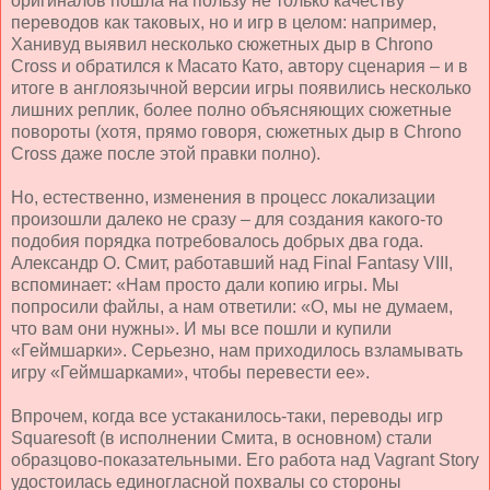
оригиналов пошла на пользу не только качеству
переводов как таковых, но и игр в целом: например,
Ханивуд выявил несколько сюжетных дыр в
Chrono
Cross
и обратился к Масато Като, автору сценария – и в
итоге в англоязычной версии игры появились несколько
лишних реплик, более полно объясняющих сюжетные
повороты (хотя, прямо говоря, сюжетных дыр в Chrono
Cross даже после этой правки полно).
Но, естественно, изменения в процесс локализации
произошли далеко не сразу – для создания какого-то
подобия порядка потребовалось добрых два года.
Александр О. Смит, работавший над
Final
Fantasy
VIII
,
вспоминает: «Нам просто дали копию игры. Мы
попросили файлы, а нам ответили: «О, мы не думаем,
что вам они нужны». И мы все пошли и купили
«Геймшарки». Серьезно, нам приходилось взламывать
игру «Геймшарками», чтобы перевести ее».
Впрочем, когда все устаканилось-таки, переводы игр
Squaresoft (в исполнении Смита, в основном) стали
образцово-показательными. Его работа над Vagrant Story
удостоилась единогласной похвалы со стороны