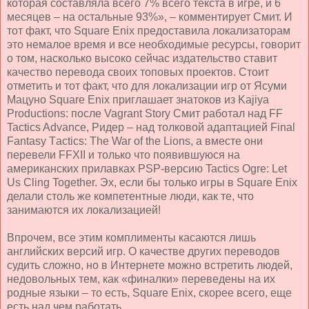
которая составляла всего 7% всего текста в игре, и 6
месяцев – на остальные 93%», – комментирует Смит. И
тот факт, что Square Enix предоставила локализаторам
это немалое время и все необходимые ресурсы, говорит
о том, насколько высоко сейчас издательство ставит
качество перевода своих топовых проектов. Стоит
отметить и тот факт, что для локализации игр от Ясуми
Мацуно Square Enix приглашает знатоков из Kajiya
Productions: после Vagrant Story Смит работал над FF
Tactics Advance, Ридер – над толковой адаптацией F
inal
F
antasy
T
actics
: The War of the Lions, а вместе они
перевели
FFX
II и только что появившуюся на
американских прилавках
PSP
-версию
Tactics Ogre: Let
Us Cling Together.
Эх, если бы только игры в
Square
Enix
делали столь же компетентные люди, как те, что
занимаются их локализацией!
Впрочем, все этим комплименты касаются лишь
английских версий игр. О качестве других переводов
судить сложно, но в Интернете можно встретить людей,
недовольных тем, как «финалки» переведены на их
родные языки – то есть, Square Enix, скорее всего, еще
есть над чем работать.