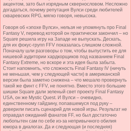
акцентом, зато был изрядным сквернословом. Несложно
догадаться, почему репутация Вулси среди любителей
скваревских RPG, мягко говоря, невысока.
Говоря об «эпохе Вулси», нельзя не упомянуть про Final
Fantasy V, перевод которой он практически закончил – но
Square
решила игру на Западе не выпускать. Дескать,
для их фокус-групп FFV показалась слишком сложной.
Поначалу шли разговоры о том, чтобы выпустить ее для
нишевой аудитории хардкорщиков под названием Final
Fantasy Extreme, но вскоре и эта идея была забыта.
Стоит напомнить, что сложность Final Fantasy IV (ничуть
не меньшая, чем у следующей части) в американской
версии была заметно снижена – что мешало провернуть
такой же финт с FFV, не понятно. Вместо этого большие
шишки Square дали зеленый свет проекту Final Fantasy
USA, он же Mystic Quest. И Вулси – очевидно,
единственному гайдзину, попавшемуся под руку –
доверили писать сценарий для новой игры. Результат не
оправдал ожиданий фанатов FF, но был достаточно
любопытен сам по себе из-за непривычного обилия
юмора в диалогах. Да и
следующая (и последняя)