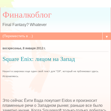
Финалкоблог
Final Fantasy? Whatever
▼
воскресенье, 8 января 2012 г.
Square Enix: лицом на Запад
Нашел в закромах еще один свой текст для "СИ", который не публиковал здесь.
Исправляюсь.
Это сейчас Ёити Вада покупает Eidos и произносит
пламенные речи о Западном рынке; раньше все было
заметно иначе. Когда Squaresoft только-только добилась