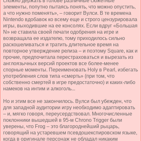
сложно держать в голове различные сюжетные
элементы, попутно пытаясь понять, что можно опустить,
а что нужно поменять», – говорит Вулси. В те времена
Nintendo вдобавок ко всему еще и строго цензурировала
игры, выходившие на ее консолях. Если вдруг «Большая
N» не ставила своей печати одобрения на игре и
возвращала ее издателю, тому приходилось сильно
раскошеливаться и тратить длительное время на
повторное утверждение релиза – и поэтому Square, как и
прочие, предпочитала перестраховаться и вырезать из
англоязычных версий проектов все более-менее
спорные моменты. Переименовать Holy в Pearl, избегать
употребления слов типа «смерть» (при том, что
собственно смертей в игре предостаточно) и каких-либо
намеков на интим и алкоголь...
Но и этим все не закончилось. Вулси был убежден, что
для западной аудитории игру необходимо адаптировать
– и, мягко говоря, переусердствовал. Многочисленные
поклонники вышедшей в 95-м Chron
o
Trigger были
уверены, что Frog – это благороднейший рыцарь,
говорящий на устаревшем псевдошекспировском языке,
когда в оригинале персонаж не обладал никаким