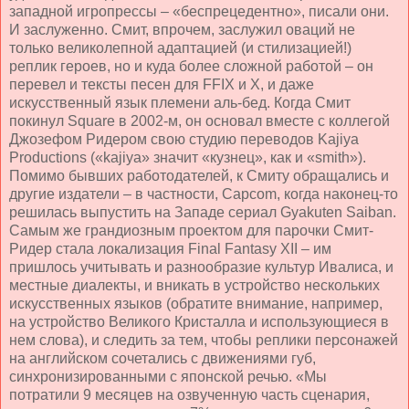
западной игропрессы – «беспрецедентно», писали они.
И заслуженно. Смит, впрочем, заслужил оваций не
только великолепной адаптацией (и стилизацией!)
реплик героев, но и куда более сложной работой – он
перевел и тексты песен для FFIX и X, и даже
искусственный язык племени аль-бед. Когда Смит
покинул Square в 2002-м, он основал вместе с коллегой
Джозефом Ридером свою студию переводов Ka
jiya
Production
s («
kajiya
» значит «кузнец», как и «smith»).
Помимо бывших работодателей, к Смиту обращались и
другие издатели – в частности, Capcom, когда наконец-то
решилась выпустить на Западе сериал Gyakuten Saiban.
Самым же грандиозным проектом для парочки Смит-
Ридер стала локализация Final Fantasy XII – им
пришлось учитывать и разнообразие культур Ивалиса, и
местные диалекты, и вникать в устройство нескольких
искусственных языков (обратите внимание, например,
на устройство Великого Кристалла и использующиеся в
нем слова), и следить за тем, чтобы реплики персонажей
на английском сочетались с движениями губ,
синхронизированными с японской речью. «Мы
потратили 9 месяцев на озвученную часть сценария,