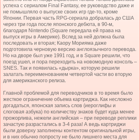
успеха с сериалом Final Fantasy, ее руководство даже и
не помышляло о выпуске своих игр где-то, кроме
Японии. Первая часть RPG-сериала добралась до США
через три года после японского дебюта, в 90-м,
благодаря Nintendo (Square передала ей права на
выпуск игры в Америке). Вслед за ней должна была
последовать и вторая; Каору Морияма даже
подготовила черновую версию англоязычного перевода.
Но на дворе был уже 1991 год, и в Square решили, что
поезд ушел, и пора переходить на новомодную консоль –
SNES. Так и появилась «дырка», которую решили
залатать переименованием четвертой части во вторую
для американского релиза.
Главной проблемой для переводчиков в то время было
жесткое ограничение объема картриджа. Как несложно
догадаться, японская запись слов (иероглифы и
слоговая азбука) по количеству знаков будет куда менее
прожорлива, нежели английская – при переводе реплики
зачастую разрастались в 3-4 раза! А ведь картриджи
были доверху заполнены контентом оригинальной игры,
и в них обычно попросту не было лишнего места для